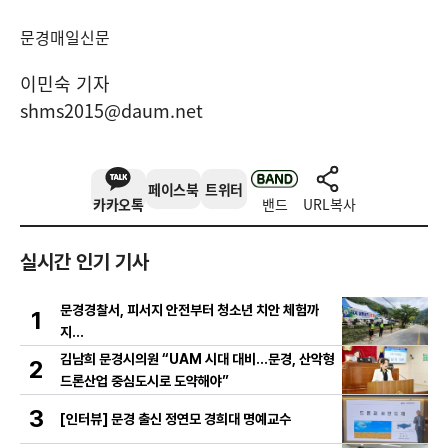
문경매일신문
이민숙 기자
shms2015@daum.net
페이스북
트위터
카카오톡
밴드
URL복사
실시간 인기 기사
문경경찰서, 피서지 안전부터 청소년 치안 체험까
1
지…
김남희 문경시의원 “UAM 시대 대비…문경, 산악형
2
드론산업 중심도시로 도약해야”
3
[인터뷰] 문경 출신 정연모 경희대 명예교수