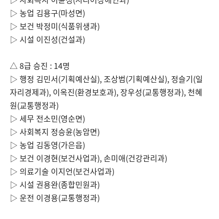
▷ 농업 김용구
(
마성면
)
▷ 보건 박정미
(
식품위생과
)
▷ 시설 이진성
(
건설과
)
△
8
급 승진
: 14
명
▷ 행정 김민서
(
기획예산실
),
조상범
(
기획예산실
),
정슬기
(
일
자리경제과
),
이옥진
(
환경보호과
),
장우성
(
교통행정과
),
천혜
원
(
교통행정과
)
▷ 세무 전소민
(
영순면
)
▷ 사회복지 정승윤
(
농암면
)
▷ 농업 김동영
(
가은읍
)
▷ 보건 이경현
(
보건사업과
),
손미애
(
건강관리과
)
▷ 의료기술 이지언
(
보건사업과
)
▷ 시설 권용완
(
종합민원과
)
▷ 운전 이경용
(
교통행정과
)