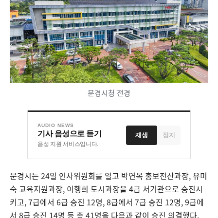
문경시청 전경
AUDIO NEWS
기사 음성으로 듣기
재생
정지
음성 지원 서비스입니다.
문경시는
24
일 인사위원회를 열고 박연복 홍보전산과장
,
유미
숙 교육지원과장
,
이행희 도시과장을
4
급 서기관으로 승진시
키고
, 7
급에서
6
급 승진
12
명
, 8
급에서
7
급 승진
12
명
, 9
급에
서
8
급 승진
14
명 등 총
41
명을 다음과 같이 승진 의결했다
.