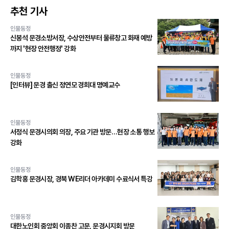
추천 기사
인물동정
신봉석 문경소방서장, 수상안전부터 물류창고 화재 예방
까지 '현장 안전행정' 강화
인물동정
[인터뷰] 문경 출신 정연모 경희대 명예교수
인물동정
서정식 문경시의회 의장, 주요 기관 방문…현장 소통 행보
강화
인물동정
김학홍 문경시장, 경북 WE리더 아카데미 수료식서 특강
인물동정
대한노인회 중앙회 이종찬 고문, 문경시지회 방문