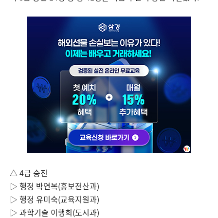
△
4
급 승진
▷ 행정 박연복
(
홍보전산과
)
▷ 행정 유미숙
(
교육지원과
)
▷ 과학기술 이행희
(
도시과
)