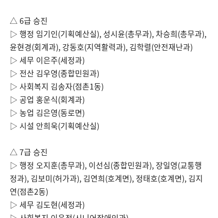
△
6
급 승진
▷ 행정 임기인
(
기획예산실
),
성시윤
(
총무과
),
차승희
(
총무과
),
윤현경
(
회계과
),
강동호
(
지역활력과
),
김학렬
(
안전재난과
)
▷ 세무 이은주
(
세정과
)
▷ 전산 김우영
(
종합민원과
)
▷ 사회복지 김송자
(
점촌
1
동
)
▷ 공업 홍운식
(
회계과
)
▷ 농업 김은영
(
동로면
)
▷ 시설 안희욱
(
기획예산실
)
△
7
급 승진
▷ 행정 오지훈
(
총무과
),
이선심
(
종합민원과
),
장일영
(
교통행
정과
),
김보미
(
허가과
),
김연희
(
호계면
),
정태호
(
호계면
),
김지
연
(
점촌
2
동
)
▷ 세무 김도현
(
세정과
)
▷ 사회복지 이윤정
(
시니어장애인과
)