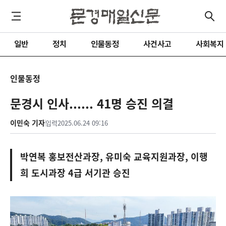
일반
정치
인물동정
사건사고
사회복지
인물동정
문경시 인사...... 41명 승진 의결
이민숙 기자
입력
2025.06.24 09:16
박연복 홍보전산과장, 유미숙 교육지원과장, 이행
희 도시과장 4급 서기관 승진