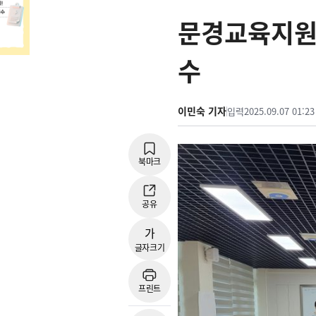
문경교육지원
수
이민숙 기자
입력
2025.09.07 01:23
북마크
공유
가
글자크기
프린트