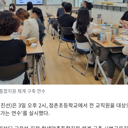
통합지원 체계 구축 연수
유진선
)
은
3
일 오후
2
시
,
점촌초등학교에서 전 교직원을 대
가는 연수
’
를 실시했다
.