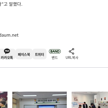
다
”
고 말했다
.
daum.net
페이스북
트위터
카카오톡
밴드
URL복사