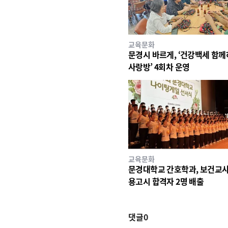
교육문화
문경시 바르게, ‘건강백세 함
사랑방’ 4회차 운영
교육문화
문경대학교 간호학과, 보건교사
용고시 합격자 2명 배출
댓글
0