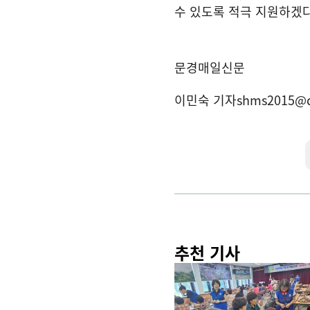
수 있도록 적극 지원하겠
문경매일신문
이민숙 기자
shms2015@
추천 기사