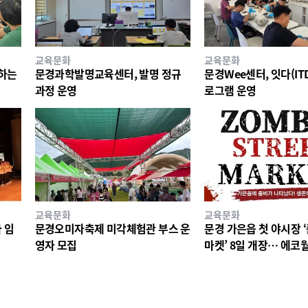
교육문화
교육문화
께하는
문경과학발명교육센터, 발명 정규
문경Wee센터, 잇다(ITD
과정 운영
로그램 운영
교육문화
교육문화
 임
문경오미자축제 미각체험관 부스 운
문경 가은읍 첫 야시장 
영자 모집
마켓’ 8일 개장… 에코
시너지 기대