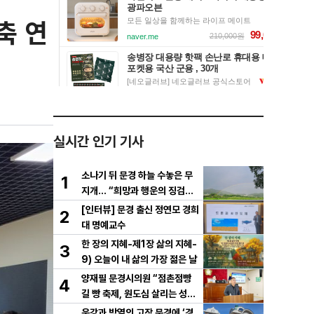
축 연
실시간 인기 기사
소나기 뒤 문경 하늘 수놓은 무
1
지개… “희망과 행운의 징검다
리”
[인터뷰] 문경 출신 정연모 경희
2
대 명예교수
한 장의 지혜-제1장 삶의 지혜-
3
9) 오늘이 내 삶의 가장 젊은 날
양재필 문경시의원 “점촌점빵
4
길 빵 축제, 원도심 살리는 성장
전략으로 키워야”
운강과 박열의 고장 문경에 ‘경