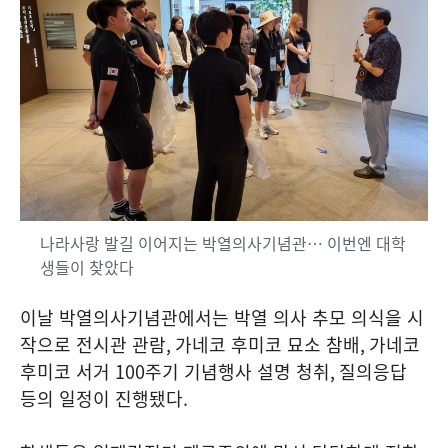
나라사랑 발길 이어지는 박열의사기념관… 이번엔 대학
생들이 찾았다
이날 박열의사기념관에서는 박열 의사 추모 의식을 시
작으로 전시관 관람
,
가네코 후미코 묘소 참배
,
가네코
후미코 서거
100
주기 기념행사 설명 청취
,
질의응답
등의 일정이 진행됐다
.