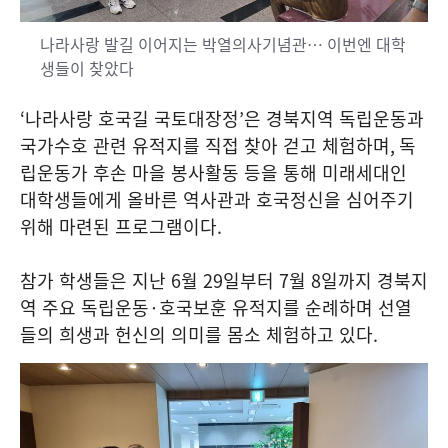
나라사랑 발길 이어지는 박열의사기념관… 이번엔 대학
생들이 찾았다
‘
나라사랑 호국길 국토대장정
’
은 경북지역 독립운동과
국가수호 관련 유적지를 직접 찾아 걷고 체험하며
,
독
립운동가 후손 마을 봉사활동 등을 통해 미래세대인
대학생들에게 올바른 역사관과 호국정신을 심어주기
위해 마련된 프로그램이다
.
참가 학생들은 지난
6
월
29
일부터
7
월
8
일까지 경북지
역 주요 독립운동
·
호국보훈 유적지를 순례하며 선열
들의 희생과 헌신의 의미를 몸소 체험하고 있다
.