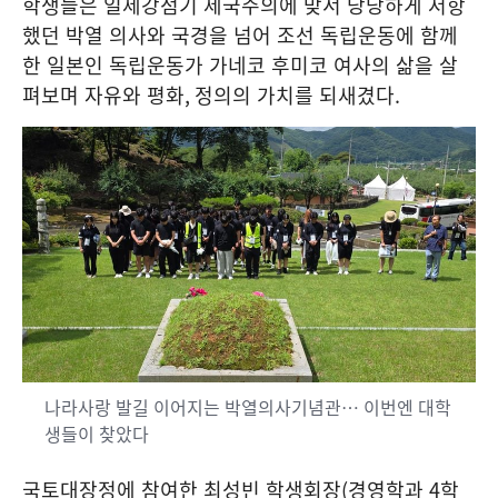
학생들은 일제강점기 제국주의에 맞서 당당하게 저항
했던 박열 의사와 국경을 넘어 조선 독립운동에 함께
한 일본인 독립운동가 가네코 후미코 여사의 삶을 살
펴보며 자유와 평화
,
정의의 가치를 되새겼다
.
나라사랑 발길 이어지는 박열의사기념관… 이번엔 대학
생들이 찾았다
국토대장정에 참여한 최성빈 학생회장
(
경영학과
4
학