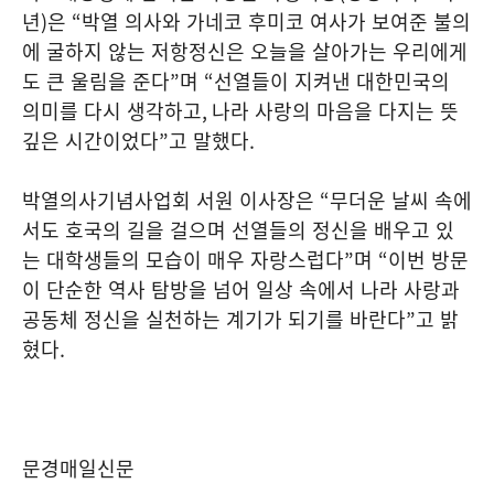
년
)
은
“
박열 의사와 가네코 후미코 여사가 보여준 불의
에 굴하지 않는 저항정신은 오늘을 살아가는 우리에게
도 큰 울림을 준다
”
며
“
선열들이 지켜낸 대한민국의
의미를 다시 생각하고
,
나라 사랑의 마음을 다지는 뜻
깊은 시간이었다
”
고 말했다
.
박열의사기념사업회 서원 이사장은
“
무더운 날씨 속에
서도 호국의 길을 걸으며 선열들의 정신을 배우고 있
는 대학생들의 모습이 매우 자랑스럽다
”
며
“
이번 방문
이 단순한 역사 탐방을 넘어 일상 속에서 나라 사랑과
공동체 정신을 실천하는 계기가 되기를 바란다
”
고 밝
혔다
.
문경매일신문