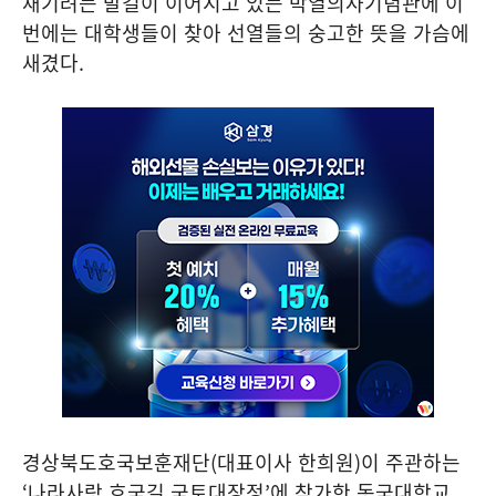
새기려는 발길이 이어지고 있는 박열의사기념관에 이
번에는 대학생들이 찾아 선열들의 숭고한 뜻을 가슴에
새겼다
.
경상북도호국보훈재단
(
대표이사 한희원
)
이 주관하는
‘
나라사랑 호국길 국토대장정
’
에 참가한 동국대학교