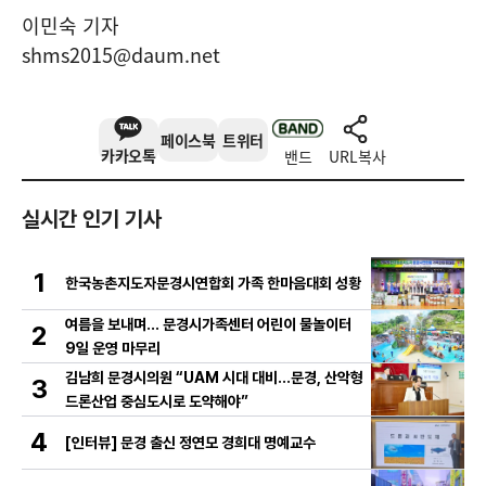
이민숙 기자
shms2015@daum.net
페이스북
트위터
카카오톡
밴드
URL복사
실시간 인기 기사
1
한국농촌지도자문경시연합회 가족 한마음대회 성황
여름을 보내며… 문경시가족센터 어린이 물놀이터
2
9일 운영 마무리
김남희 문경시의원 “UAM 시대 대비…문경, 산악형
3
드론산업 중심도시로 도약해야”
4
[인터뷰] 문경 출신 정연모 경희대 명예교수