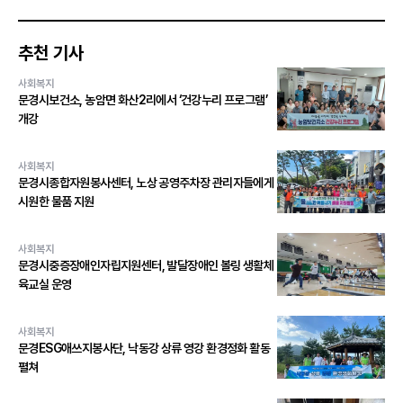
추천 기사
사회복지
문경시보건소, 농암면 화산2리에서 ‘건강누리 프로그램’
개강
사회복지
문경시종합자원봉사센터, 노상 공영주차장 관리자들에게
시원한 물품 지원
사회복지
문경시중증장애인자립지원센터, 발달장애인 볼링 생활체
육교실 운영
사회복지
문경ESG애쓰지봉사단, 낙동강 상류 영강 환경정화 활동
펼쳐