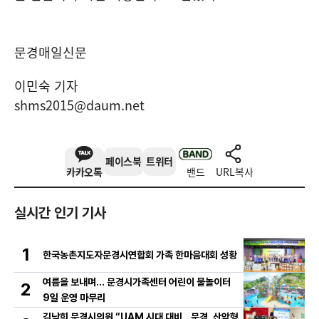
문경매일신문
이민숙 기자
shms2015@daum.net
페이스북
트위터
카카오톡
밴드
URL복사
실시간 인기 기사
1
한국농촌지도자문경시연합회 가족 한마음대회 성황
여름을 보내며… 문경시가족센터 어린이 물놀이터
2
9일 운영 마무리
김남희 문경시의원 “UAM 시대 대비…문경, 산악형