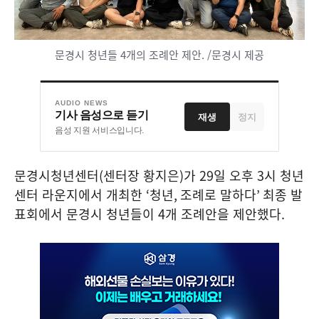
문경시 청년들 4개의 조례안 제안. /문경시 제공
AUDIO NEWS
기사 음성으로 듣기
재생
정지
음성 지원 서비스입니다.
문경시청년센터
(
센터장 황지은
)
가
29
일 오후
3
시 청년
센터 라운지에서 개최한
‘
청년
,
조례로 말하다
’
최종 발
표회에서 문경시 청년들이
4
개 조례안을 제안했다
.