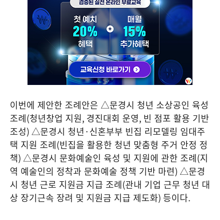
이번에 제안한 조례안은 △문경시 청년 소상공인 육성
조례
(
청년창업 지원
,
경진대회 운영
,
빈 점포 활용 기반
조성
)
△문경시 청년
·
신혼부부 빈집 리모델링 임대주
택 지원 조례
(
빈집을 활용한 청년 맞춤형 주거 안정 정
책
)
△문경시 문화예술인 육성 및 지원에 관한 조례
(
지
역 예술인의 정착과 문화예술 정책 기반 마련
)
△문경
시 청년 근로 지원금 지급 조례
(
관내 기업 근무 청년 대
상 장기근속 장려 및 지원금 지급 제도화
)
등이다
.