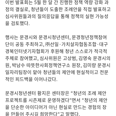
이번 발표회는
5
월 한 달 간 진행한 정책 역량 강화 과
정의 결실로
,
청년들이 도출한 조례안을 직접 발표하고
심사위원들과의 질의응답을 통해 정책의 실현 가능성
을 검토했다
.
행사는 문경시와 문경시청년센터
,
문경청년정책참여
단이 공동 주최하고
,
㈜선일
·
가치살자협동조합
·
대구
경북인터넷기자협회가 후원해 청년 스스로가 적극적
주체로 참여했고
,
심사위원은 고상범
,
김영숙 문경시의
원
,
박남수 따뜻한사회정책연구소 원장
,
김미량 문경시
일자리팀장이 맡아 청년들의 제안에 현실적이고 전문
적인 피드백을 이어나갔다
.
문경시청년센터 황지은 센터장은
“
청년의 조례 제안
프로젝트를 시즌제로 운영하겠다
”
면서
“
청년의 제안
을 단순한 아이디어가 아닌 현실로 만드는 경험의 장
을 만들어 주시길 희망한다
”
고 말했다
.