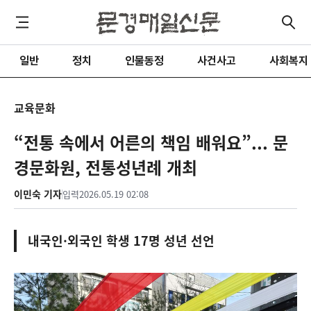
일반
정치
인물동정
사건사고
사회복지
교육문화
“전통 속에서 어른의 책임 배워요”... 문
경문화원, 전통성년례 개최
이민숙 기자
입력
2026.05.19 02:08
내국인·외국인 학생 17명 성년 선언