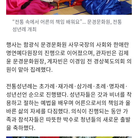
“전통 속에서 어른의 책임 배워요”... 문경문화원, 전통
성년례 개최
행사는 함광식 문경문화원 사무국장의 사회와 한애란
명연예다원장의 진행으로 이어졌으며
,
관자빈은 김제
윤 문경문화원장
,
계자빈은 이경임 전 경상북도의회 의
원이 맡아 집례했다
.
전통성년례는 초가례
·
재가례
·
삼가례
·
초례
·
명자례
·
성년선언 순으로 진행됐다
.
성년자들은 갓과 비녀를 착
용하고 절하는 예법을 배우며 어른으로서의 책임과 올
바른 삶의 자세를 다짐했다
.
의식이 진행되는 동안 가
족과 참석자들은 따뜻한 박수로 청년들의 새로운 출발
을 축하했다
.