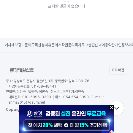
표시할 댓글이 없습니다
기사제보
광고문의
구독신청
제휴문의
저작권문의
독자투고
불편신고
이용약관
개인정보처
PC 버전
주소:
경상북도 문경시 점촌6길 13
등록번호:
경북 아00176
사업자등록번호:
511-08-48441
편집인:
이민숙
발행인:
이민숙
청소년보호책임자:
이민숙
대표전화:
010-5896-3393 │팩스 : 054.554.3393│E-mail :
shms2015@daum.net
RSS
Copy
right by 문경매일신문,
All Rights Reserved.