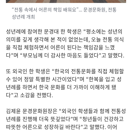
“전통 속에서 어른의 책임 배워요”... 문경문화원, 전통
성년례 개최
성년례에 참여한 문경대 한 학생은
“
평소에는 성년의
의미를 깊게 생각해 본 적이 없었는데
,
오늘 전통 의식
을 직접 체험하면서 어른이 된다는 책임감을 느꼈
다
”
며
“
부모님께 더 감사한 마음도 들었다
”
고 말했다
.
또 외국인 한 학생은
“
한국의 전통문화를 직접 체험할
수 있어 정말 특별한 시간이었다
”
며
“
한복을 입고 성
년례를 하면서 한국 문화를 더 가까이 이해하게 됐
다
”
고 소감을 전했다
.
김제윤 문경문화원장은
“
외국인 학생들과 함께 전통성
년례를 진행해 더욱 뜻깊었다
”
며
“
청년들이 건강하고
따뜻한 어른으로 성장하길 바란다
”
고 말했다
.
이어