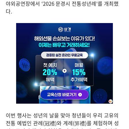
야외공연장에서
‘2026
문경시 전통성년례
’
를 개최했
다
.
이번 행사는 성년의 날을 맞아 청년들이 우리 고유의
전통 예법인 관례
(
冠禮
)
와 계례
(
笄禮
)
를 체험하며 성