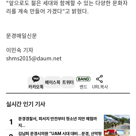
“
앞으로도 젊은 세대와 함께할 수 있는 다양한 문화자
리를 계속 만들어 가겠다
”
고 밝혔다
.
문경매일신문
이민숙 기자
shms2015@daum.net
페이스북
트위터
카카오톡
밴드
URL복사
실시간 인기 기사
문경경찰서, 피서지 안전부터 청소년 치안 체험까
1
지…
김남희 문경시의원 “UAM 시대 대비…문경, 산악형