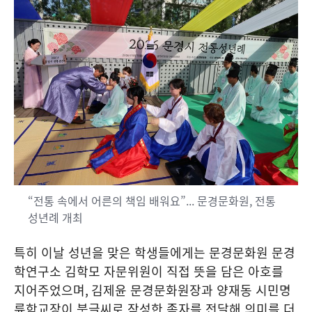
“전통 속에서 어른의 책임 배워요”... 문경문화원, 전통
성년례 개최
특히 이날 성년을 맞은 학생들에게는 문경문화원 문경
학연구소 김학모 자문위원이 직접 뜻을 담은 아호를
지어주었으며
,
김제윤 문경문화원장과 양재동 시민명
륜학교장이 붓글씨로 작성한 족자를 전달해 의미를 더