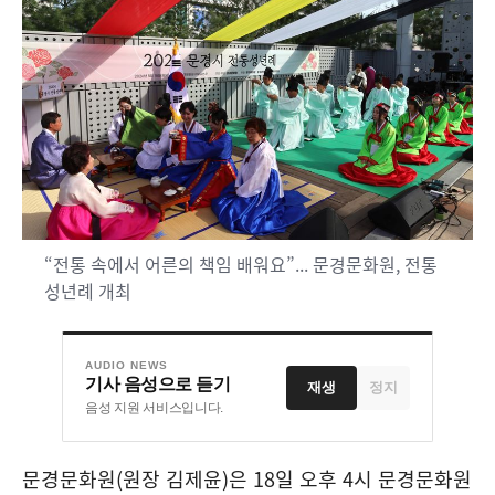
“전통 속에서 어른의 책임 배워요”... 문경문화원, 전통
성년례 개최
AUDIO NEWS
기사 음성으로 듣기
재생
정지
음성 지원 서비스입니다.
문경문화원
(
원장 김제윤
)
은
18
일 오후
4
시 문경문화원