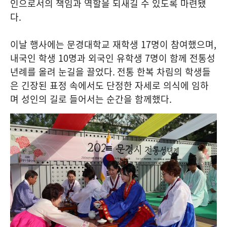
인으로서의 책임과 역할을 되새길 수 있도록 마련됐
다
.
이날 행사에는 문경대학교 재학생
17
명이 참여했으며
,
내국인 학생
10
명과 외국인 유학생
7
명이 함께 전통성
년례를 올려 눈길을 끌었다
.
전통 한복 차림의 학생들
은 긴장된 표정 속에서도 단정한 자세로 의식에 임하
며 성인의 길로 들어서는 순간을 함께했다
.