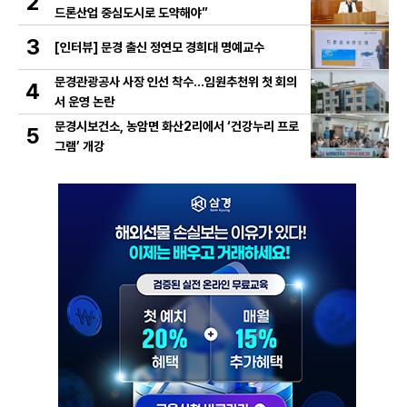
2
드론산업 중심도시로 도약해야”
3
[인터뷰] 문경 출신 정연모 경희대 명예교수
문경관광공사 사장 인선 착수…임원추천위 첫 회의
4
서 운영 논란
문경시보건소, 농암면 화산2리에서 ‘건강누리 프로
5
그램’ 개강