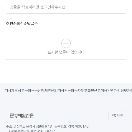
댓글을 작성하려면 로그인해주세요
추천순
최신순
답글순
표시할 댓글이 없습니다
기사제보
광고문의
구독신청
제휴문의
저작권문의
독자투고
불편신고
이용약관
개인정보처
PC 버전
주소:
경상북도 문경시 점촌6길 13
등록번호:
경북 아00176
사업자등록번호:
511-08-48441