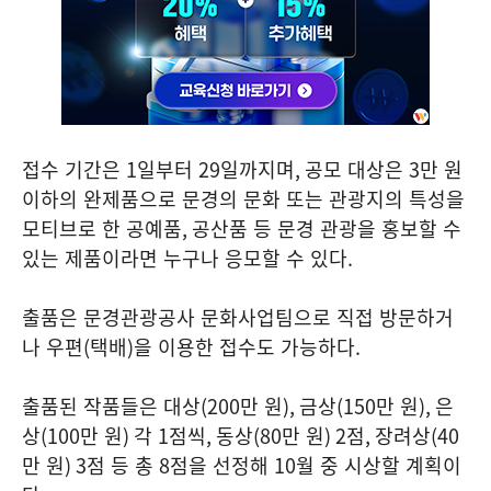
접수 기간은
1
일부터
29
일까지며
,
공모 대상은
3
만 원
이하의 완제품으로 문경의 문화 또는 관광지의 특성을
모티브로 한 공예품
,
공산품 등 문경 관광을 홍보할 수
있는 제품이라면 누구나 응모할 수 있다
.
출품은 문경관광공사 문화사업팀으로 직접 방문하거
나 우편
(
택배
)
을 이용한 접수도 가능하다
.
출품된 작품들은 대상
(200
만 원
),
금상
(150
만 원
),
은
상
(100
만 원
)
각
1
점씩
,
동상
(80
만 원
) 2
점
,
장려상
(40
만 원
) 3
점 등 총
8
점을 선정해
10
월 중 시상할 계획이