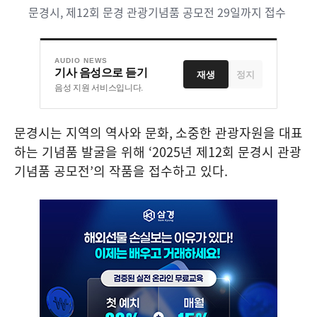
문경시, 제12회 문경 관광기념품 공모전 29일까지 접수
AUDIO NEWS
기사 음성으로 듣기
재생
정지
음성 지원 서비스입니다.
문경시는 지역의 역사와 문화
,
소중한 관광자원을 대표
하는 기념품 발굴을 위해
‘2025
년 제
12
회 문경시 관광
기념품 공모전
’
의 작품을 접수하고 있다
.