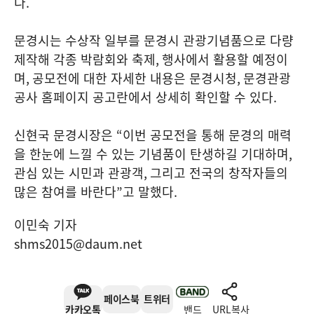
다
.
문경시는 수상작 일부를 문경시 관광기념품으로 다량
제작해 각종 박람회와 축제
,
행사에서 활용할 예정이
며
,
공모전에 대한 자세한 내용은 문경시청
,
문경관광
공사 홈페이지 공고란에서 상세히 확인할 수 있다
.
신현국 문경시장은
“
이번 공모전을 통해 문경의 매력
을 한눈에 느낄 수 있는 기념품이 탄생하길 기대하며
,
관심 있는 시민과 관광객
,
그리고 전국의 창작자들의
많은 참여를 바란다
”
고 말했다
.
이민숙 기자
shms2015@daum.net
페이스북
트위터
카카오톡
밴드
URL복사