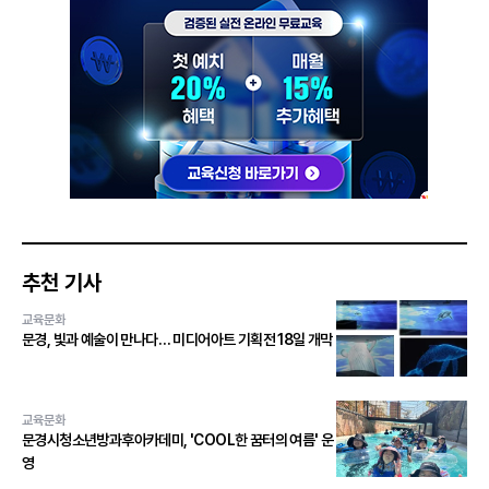
추천 기사
교육문화
문경, 빛과 예술이 만나다… 미디어아트 기획전 18일 개막
교육문화
문경시청소년방과후아카데미, 'COOL한 꿈터의 여름' 운
영