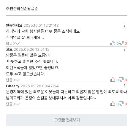
추천순
최신순
답글순
안뇽하세요
|
2025.10.01 12:21:48
하나님의 교회 봉사활동 너무 좋은 소식이네요 

추석명절 잘 보내세요 ..
답글
0
0
0
꼬모
|
2025.09.26 13:51:12
안좋은 일들이 많은 요즘인데

 따뜻하고 훈훈한 소식 좋습니다.  

이런소식들이 많았으면 좋겠네요. 

모두 수고 많으셨습니다.  
답글
0
0
0
Cherry
|
2025.09.26 09:47:54
문경지역에 있는 외로운 이웃들이 따듯하고 외롭지 않은 명절이 되도록 하나
님의교회가 온정의 손길을 보내주셔서 너무 감동입니다~
답글
0
0
0
댓글 전체보기