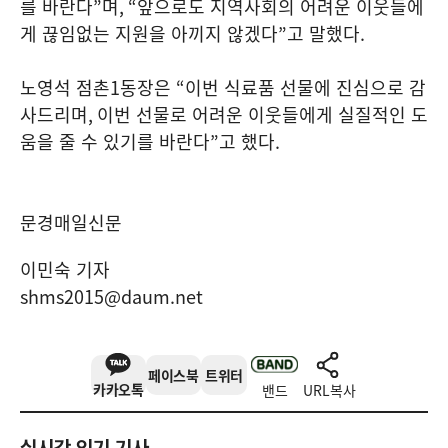
를 바란다
”
며
, “
앞으로도 지역사회의 어려운 이웃들에
게 끊임없는 지원을 아끼지 않겠다
”
고 말했다
.
노영석 점촌
1
동장은
“
이번 식료품 선물에 진심으로 감
사드리며
,
이번 선물로 어려운 이웃들에게 실질적인 도
움을 줄 수 있기를 바란다
”
고 했다
.
문경매일신문
이민숙 기자
shms2015@daum.net
페이스북
트위터
카카오톡
밴드
URL복사
실시간 인기 기사