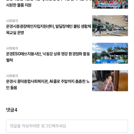
시원한 물품 지원
사회복지
문경시중증장애인자립지원센터, 발달장애인 볼링 생활체
육교실 운영
사회복지
문경ESG애쓰지봉사단, 낙동강 상류 영강 환경정화 활동
펼쳐
사회복지
문경시 흥덕종합사회복지관, AI콜로 주말까지 촘촘한 노
인 돌봄
댓글
4
댓글을 작성하려면 로그인해주세요