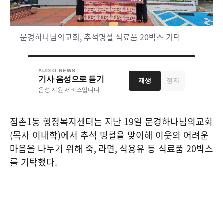
문경하나님의교회, 추석명절 식료품 20박스 기탁
AUDIO NEWS
기사 음성으로 듣기
재생
정지
음성 지원 서비스입니다.
점촌
1
동 행정복지센터는 지난
19
일 문경하나님의교회
(
목사 이내학
)
에서 추석 명절을 맞이해 이웃의 어려운
마음을 나누기 위해 죽
,
라면
,
식용유 등 식료품
20
박스
를 기탁했다
.