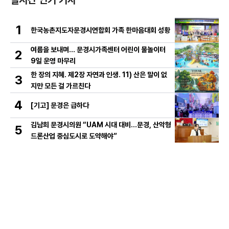
1
한국농촌지도자문경시연합회 가족 한마음대회 성황
여름을 보내며… 문경시가족센터 어린이 물놀이터
2
9일 운영 마무리
한 장의 지혜. 제2장 자연과 인생. 11) 산은 말이 없
3
지만 모든 걸 가르친다
4
[기고] 문경은 급하다
김남희 문경시의원 “UAM 시대 대비…문경, 산악형
5
드론산업 중심도시로 도약해야”