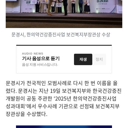
문경시, 한의약건강증진사업 보건복지부장관상 수상
AUDIO NEWS
기사 음성으로 듣기
재생
정지
음성 지원 서비스입니다.
문경시가 전국적인 모범사례로 다시 한 번 이름을 올
렸다
.
문경시는 지난
19
일 보건복지부와 한국건강증진
개발원이 공동 주관한
‘2025
년 한의약건강증진사업
성과대회
’
에서 우수사례 기관으로 선정돼 보건복지부
장관상을 수상했다
.