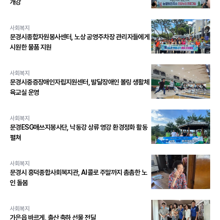
개강
사회복지
문경시종합자원봉사센터, 노상 공영주차장 관리자들에게
시원한 물품 지원
사회복지
문경시중증장애인자립지원센터, 발달장애인 볼링 생활체
육교실 운영
사회복지
문경ESG애쓰지봉사단, 낙동강 상류 영강 환경정화 활동
펼쳐
사회복지
문경시 흥덕종합사회복지관, AI콜로 주말까지 촘촘한 노
인 돌봄
사회복지
가은읍 바르게, 출산 축하 선물 전달