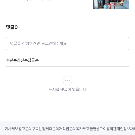
댓글
0
댓글을 작성하려면 로그인해주세요
추천순
최신순
답글순
표시할 댓글이 없습니다
기사제보
광고문의
구독신청
제휴문의
저작권문의
독자투고
불편신고
이용약관
개인정보처