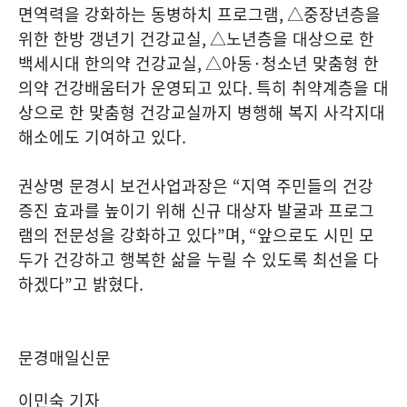
면역력을 강화하는 동병하치 프로그램
,
△중장년층을
위한 한방 갱년기 건강교실
,
△노년층을 대상으로 한
백세시대 한의약 건강교실
,
△아동
·
청소년 맞춤형 한
의약 건강배움터가 운영되고 있다
.
특히 취약계층을 대
상으로 한 맞춤형 건강교실까지 병행해 복지 사각지대
해소에도 기여하고 있다
.
권상명 문경시 보건사업과장은
“
지역 주민들의 건강
증진 효과를 높이기 위해 신규 대상자 발굴과 프로그
램의 전문성을 강화하고 있다
”
며
, “
앞으로도 시민 모
두가 건강하고 행복한 삶을 누릴 수 있도록 최선을 다
하겠다
”
고 밝혔다
.
문경매일신문
이민숙 기자