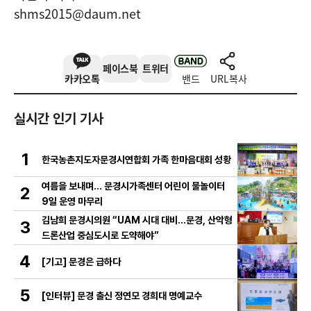
shms2015@daum.net
페이스북
트위터
카카오톡
밴드
URL복사
실시간 인기 기사
1
한국농촌지도자문경시연합회 가족 한마음대회 성황
여름을 보내며… 문경시가족센터 어린이 물놀이터
2
9일 운영 마무리
김남희 문경시의원 “UAM 시대 대비…문경, 산악형
3
드론산업 중심도시로 도약해야”
4
[기고] 문경은 급하다
5
[인터뷰] 문경 출신 정연모 경희대 명예교수