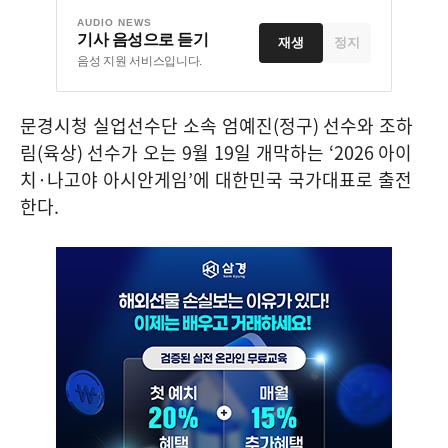
AUDIO NEWS
기사 음성으로 듣기
재생
정지
음성 지원 서비스입니다.
문경시청 실업선수단 소속 엄예진
(
정구
)
선수와 조하
림
(
육상
)
선수가 오는
9
월
19
일 개막하는
‘2026
아이
치
·
나고야 아시안게임
’
에 대한민국 국가대표로 출전
한다
.