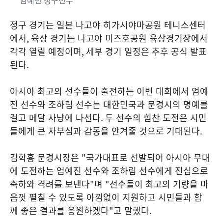
엄예진 정구선수
정구 경기는 일본 나고야 히가시야마공원 테니스센터
에서
,
육상 경기는 나고야 미즈호공원 육상경기장에서
각각 열릴 예정이며
,
세부 경기 일정은 추후 공식 발표
된다
.
아시아 최고의 선수들이 출전하는 이번 대회에서 엄예
진 선수와 조하림 선수는 대한민국과 문경시의 명예를
걸고 메달 사냥에 나선다
.
두 선수의 힘찬 도전은 시민
들에게 큰 자부심과 감동을 안겨줄 것으로 기대된다
.
김학홍 문경시장은
"
국가대표로 선발되어 아시아 무대
에 도전하는 엄예진 선수와 조하림 선수에게 진심으로
축하와 격려를 보낸다
"
며
"
선수들이 최고의 기량을 마
음껏 펼칠 수 있도록 아낌없이 지원하고 시민들과 함
께 좋은 결과를 응원하겠다
"
고 말했다
.