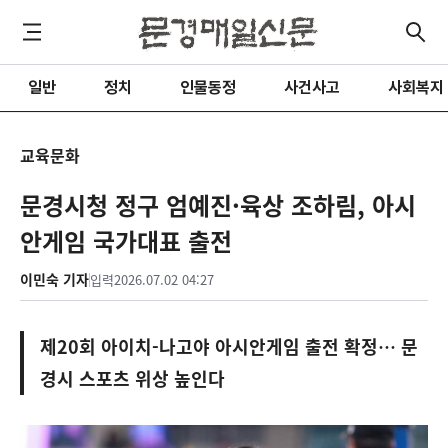
일반
정치
인물동정
사건사고
사회복지
교육문화
문경시청 정구 엄예진·육상 조하림, 아시
안게임 국가대표 출전
이민숙 기자
입력
2026.07.02 04:27
제20회 아이치-나고야 아시안게임 출전 확정… 문
경시 스포츠 위상 높인다