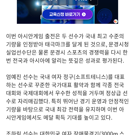
이번 아시안게임 출전은 두 선수가 국내 최고 수준의
기량을 인정받아 태극마크를 달게 된 것으로
,
문경시청
실업선수단은 물론 문경시 스포츠의 경쟁력을 다시 한
번 전국과 아시아에 알리는 뜻깊은 성과로 평가된다
.
엄예진 선수는 국내 여자 정구
(
소프트테니스
)
를 대표
하는 선수로 꾸준한 국가대표 활약과 함께 각종 전국
대회와 국제대회에서 우수한 성적을 거두며 정상급 선
수로 자리매김했다
.
특히 뛰어난 경기 운영과 안정적인
기량을 바탕으로 국내 최강 전력을 유지하며 이번 아
시안게임에서도 메달 획득 기대를 높이고 있다
.
조하림 선수는 대한민국 여자 장애물경기
(3000m
스