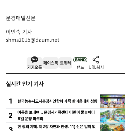
문경매일신문
이민숙 기자
shms2015@daum.net
페이스북
트위터
카카오톡
밴드
URL복사
실시간 인기 기사
1
한국농촌지도자문경시연합회 가족 한마음대회 성황
여름을 보내며… 문경시가족센터 어린이 물놀이터
2
9일 운영 마무리
한 장의 지혜. 제2장 자연과 인생. 11) 산은 말이 없
3