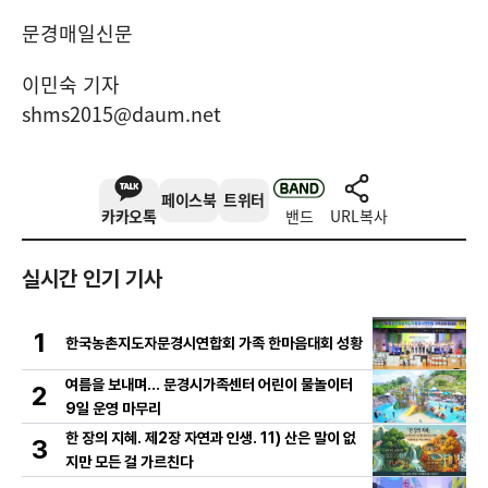
문경매일신문
이민숙 기자
shms2015@daum.net
페이스북
트위터
카카오톡
밴드
URL복사
실시간 인기 기사
1
한국농촌지도자문경시연합회 가족 한마음대회 성황
여름을 보내며… 문경시가족센터 어린이 물놀이터
2
9일 운영 마무리
한 장의 지혜. 제2장 자연과 인생. 11) 산은 말이 없
3
지만 모든 걸 가르친다