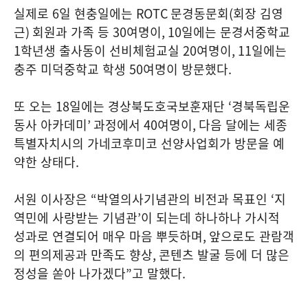
실제로
6
일 현충일에는
ROTC
문경동문회
(
회장 김영
근
)
회원과 가족 등
30
여명이
, 10
일에는 문경서중학교
1
학년생 출사동이 선비체험교실
20
여명이
, 11
일에는
충주 미덕중학교 학생
50
여명이 방문했다
.
또 오는
18
일에는 경상북도호국보훈재단
‘
경북독립운
동사 아카데미
’
과정에서
40
여명이
,
다음 달에는 세종
특별자치시의 가네코후미코 선양사업회가 방문을 예
약한 상태다
.
서원 이사장은
“
박열의사기념관의 비전과 목표인
‘
지
역민에 사랑받는 기념관
’
이 되는데 하나하나 가시적
성과로 연결되어 매우 마음 뿌듯하며
,
앞으로도 관람객
의 편의제공과 만족도 향상
,
콘텐츠 발굴 등에 더 많은
정성을 쏟아 나가겠다
”
고 말했다
.