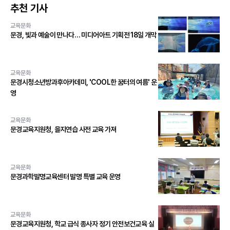
추천 기사
교육문화
문경, 빛과 예술이 만나다… 미디어아트 기획전 18일 개막
교육문화
문경시청소년방과후아카데미, 'COOL한 꿈터의 여름' 운
영
교육문화
문경교육지원청, 을지연습 사전 교육 가져
교육문화
문경과학발명교육센터 발명 특별 교육 운영
교육문화
문경교육지원청, 학교 급식 종사자 정기 안전보건교육 실