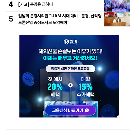
4
[기고] 문경은 급하다
김남희 문경시의원 “UAM 시대 대비…문경, 산악형
5
드론산업 중심도시로 도약해야”