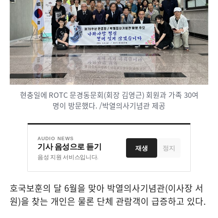
현충일에 ROTC
문경동문회
(
회장 김영근
)
회원과 가족
30
여
명이 방문했다. /박열의사기념관 제공
AUDIO NEWS
기사 음성으로 듣기
재생
정지
음성 지원 서비스입니다.
호국보훈의 달
6
월을 맞아 박열의사기념관
(
이사장 서
원
)
을 찾는 개인은 물론 단체 관람객이 급증하고 있다
.