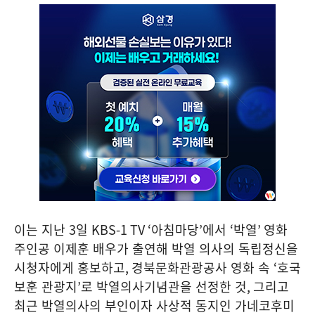
이는 지난
3
일
KBS-1 TV ‘
아침마당
’
에서
‘
박열
’
영화
주인공 이제훈 배우가 출연해 박열 의사의 독립정신을
시청자에게 홍보하고
,
경북문화관광공사 영화 속
‘
호국
보훈 관광지
’
로 박열의사기념관을 선정한 것
,
그리고
최근 박열의사의 부인이자 사상적 동지인 가네코후미