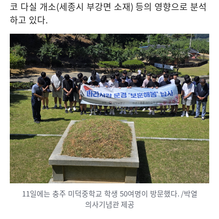
코 다실 개소
(
세종시 부강면 소재
)
등의 영향으로 분석
하고 있다
.
11
일에는 충주 미덕중학교 학생
50
여명이 방문했다
. /박열
의사기념관 제공