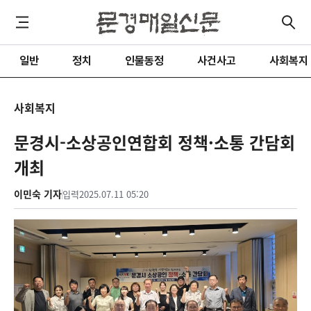
일반
정치
인물동정
사건사고
사회복지
사회복지
문경시-소상공인연합회 정책·소통 간담회
개최
이민숙 기자
입력
2025.07.11 05:20