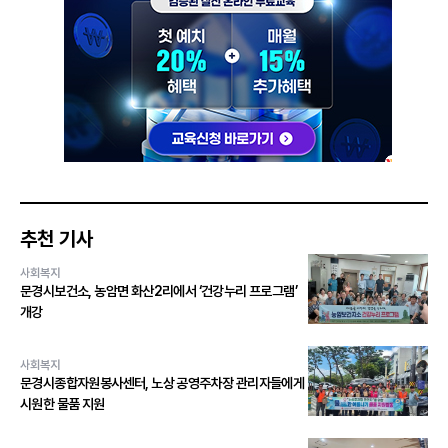
추천 기사
사회복지
문경시보건소, 농암면 화산2리에서 ‘건강누리 프로그램’
개강
사회복지
문경시종합자원봉사센터, 노상 공영주차장 관리자들에게
시원한 물품 지원