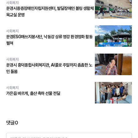
사회복지
문경시중증장애인자립지원센터, 발달장애인 볼링 생활체
육교실 운영
사회복지
문경ESG애쓰지봉사단, 낙동강 상류 영강 환경정화 활동
펼쳐
사회복지
문경시 흥덕종합사회복지관, AI콜로 주말까지 촘촘한 노
인 돌봄
사회복지
가은읍 바르게, 출산 축하 선물 전달
댓글
0