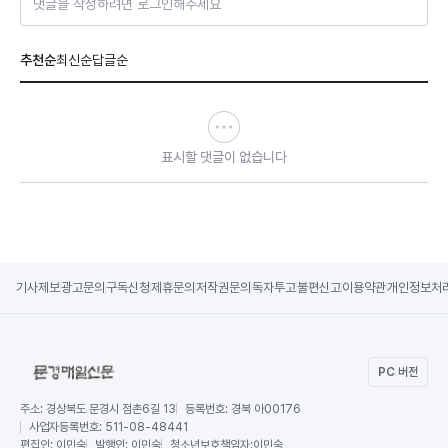
댓글을 작성하려면 로그인해주세요
추천순
최신순
답글순
표시할 댓글이 없습니다
기사제보
광고문의
구독신청
제휴문의
저작권문의
독자투고
불편신고
이용약관
개인정보처
PC 버전
주소:
경상북도 문경시 점촌6길 13
등록번호:
경북 아00176
사업자등록번호:
511-08-48441
편집인:
이민숙
발행인:
이민숙
청소년보호책임자:
이민숙