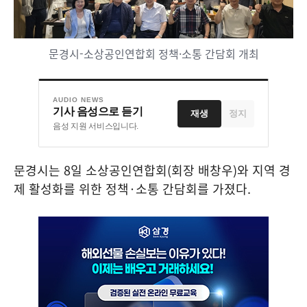
문경시-소상공인연합회 정책·소통 간담회 개최
AUDIO NEWS
기사 음성으로 듣기
재생
정지
음성 지원 서비스입니다.
문경시는
8
일 소상공인연합회
(
회장 배창우
)
와 지역 경
제 활성화를 위한 정책
·
소통 간담회를 가졌다
.