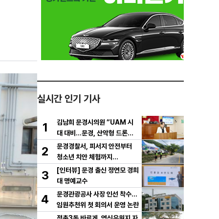
실시간 인기 기사
김남희 문경시의원 “UAM 시
1
대 대비…문경, 산악형 드론산
업 중심도시로 도약해야”
문경경찰서, 피서지 안전부터
2
청소년 치안 체험까지…
[인터뷰] 문경 출신 정연모 경희
3
대 명예교수
문경관광공사 사장 인선 착수…
4
임원추천위 첫 회의서 운영 논란
점촌3동 바르게, 영신유원지 자