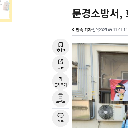
문경소방서, 
이민숙 기자
입력
2025.09.11 01:14
북마크
공유
가
글자크기
프린트
댓글