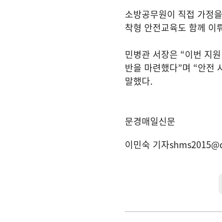
소방공무원이 직접 가정을
착형 안전교육도 함께 이
민병관 서장은
“
이번 지원
반을 마련했다
”
며
“
안전 
말했다
.
문경매일신문
이민숙 기자
shms2015@