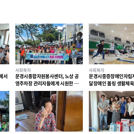
사회복지
사회복지
리에서
문경시종합자원봉사센터, 노상 공
문경시중증장애인자립지
영주차장 관리자들에게 시원한 물품
달장애인 볼링 생활체육
지원