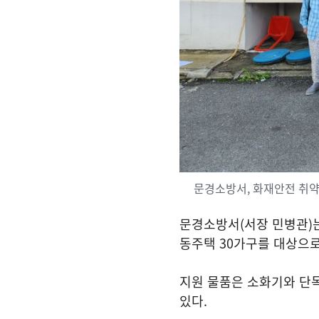
문경소방서, 화재안전 취약
문경소방서
(
서장 민병관
)
동주택
30
가구를 대상으로
지원 물품은 소화기와 단
있다
.