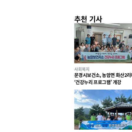
추천 기사
사회복지
문경시보건소, 농암면 화산2
‘건강누리 프로그램’ 개강