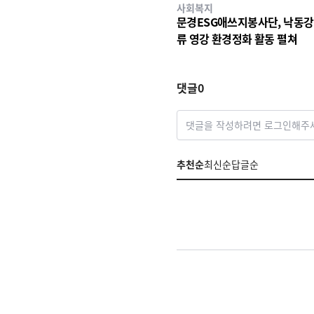
사회복지
문경ESG애쓰지봉사단, 낙동강
류 영강 환경정화 활동 펼쳐
댓글
0
댓글을 작성하려면 로그인해주
추천순
최신순
답글순