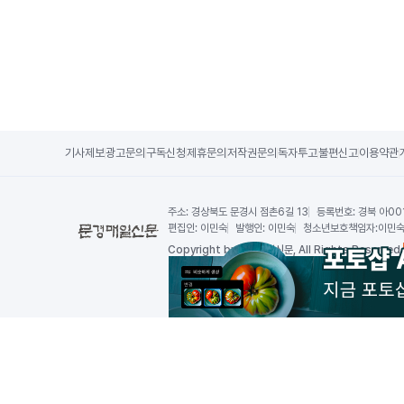
기사제보
광고문의
구독신청
제휴문의
저작권문의
독자투고
불편신고
이용약관
주소:
경상북도 문경시 점촌6길 13
등록번호:
경북 아00
편집인:
이민숙
발행인:
이민숙
청소년보호책임자:
이민
Copy
right by 문경매일신문,
All Rights Reserved.