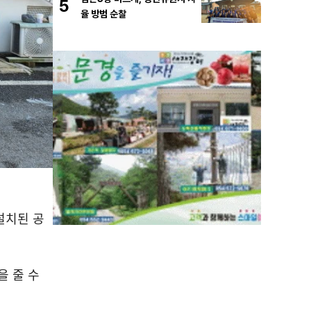
5
율 방범 순찰
설치된 공
 줄 수