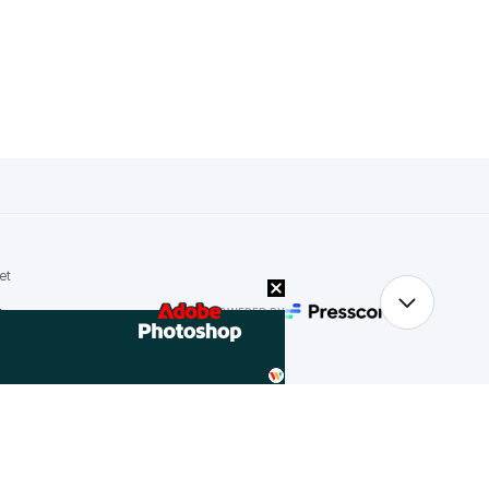
et
POWERED BY