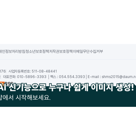
개인정보처리방침
청소년보호정책
저작권보호정책
이메일무단수집거부
176
사업자등록번호:
511-08-48441
숙
대표전화:
010-5896-3393 │팩스 : 054.554.3393│E-mail :
shms2015@daum.n
RSS