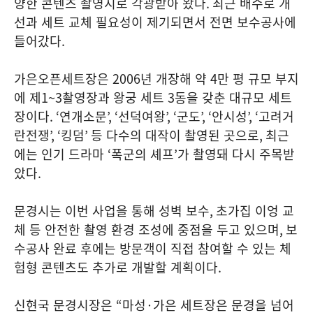
양한 콘텐츠 촬영지로 각광받아 왔다
.
최근 배수로 개
선과 세트 교체 필요성이 제기되면서 전면 보수공사에
들어갔다
.
가은오픈세트장은
2006
년 개장해 약
4
만 평 규모 부지
에 제
1~3
촬영장과 왕궁 세트
3
동을 갖춘 대규모 세트
장이다
. ‘
연개소문
’, ‘
선덕여왕
’, ‘
군도
’, ‘
안시성
’, ‘
고려거
란전쟁
’, ‘
킹덤
’
등 다수의 대작이 촬영된 곳으로
,
최근
에는 인기 드라마
‘
폭군의 셰프
’
가 촬영돼 다시 주목받
았다
.
문경시는 이번 사업을 통해 성벽 보수
,
초가집 이엉 교
체 등 안전한 촬영 환경 조성에 중점을 두고 있으며
,
보
수공사 완료 후에는 방문객이 직접 참여할 수 있는 체
험형 콘텐츠도 추가로 개발할 계획이다
.
신현국 문경시장은
“
마성
·
가은 세트장은 문경을 넘어