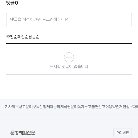
댓글
0
댓글을 작성하려면 로그인해주세요
추천순
최신순
답글순
표시할 댓글이 없습니다
기사제보
광고문의
구독신청
제휴문의
저작권문의
독자투고
불편신고
이용약관
개인정보처
PC 버전