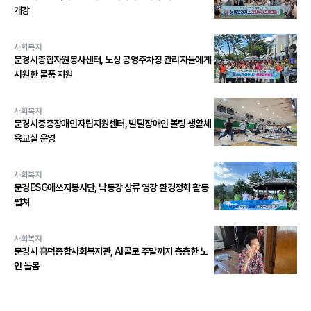
개강
사회복지
문경시종합자원봉사센터, 노상 공영주차장 관리자들에게
시원한 물품 지원
사회복지
문경시중증장애인자립지원센터, 발달장애인 볼링 생활체
육교실 운영
사회복지
문경ESG애쓰지봉사단, 낙동강 상류 영강 환경정화 활동
펼쳐
사회복지
문경시 흥덕종합사회복지관, AI콜로 주말까지 촘촘한 노
인 돌봄