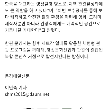
한국을 대표하는 영상촬영 명소로
,
지역 관광활성화에
도 큰 역할을 하고 있다
”
며
, “
이번 보수공사를 통해 보
다 쾌적하고 안전한 촬영 환경을 마련해 영화
·
드라마
제작사뿐만 아니라 관광객에게도 매력적인 공간으로
거듭나길 기대한다
”
고 밝혔다
.
한편 문경시는 향후 세트장 일대를 활용한 체험형 관
광 프로그램을 확대해
,
영상문화산업과 관광이 결합된
복합 콘텐츠 거점으로 발전시킨다는 방침이다
.
문경매일신문
이민숙 기자
shms2015@daum.net