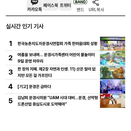
페이스북
트위터
카카오톡
밴드
URL복사
실시간 인기 기사
1
한국농촌지도자문경시연합회 가족 한마음대회 성황
여름을 보내며… 문경시가족센터 어린이 물놀이터
2
9일 운영 마무리
한 장의 지혜. 제2장 자연과 인생. 11) 산은 말이 없
3
지만 모든 걸 가르친다
4
[기고] 문경은 급하다
김남희 문경시의원 “UAM 시대 대비…문경, 산악형
5
드론산업 중심도시로 도약해야”