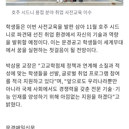
호주 시드니 용접 분야 취업 사전교육 이수
학생들은 이번 사전교육을 발판 삼아
11
월 호주 시드
니로 파견돼 선진 취업 환경에서 자신의 기술과 역량
을 발휘할 예정이다
.
이는 문경공고 학생들이 세계무대
에서 꿈을 실현하는 첫걸음이 될 전망이다
.
박삼용 교장은
“
고교학점제 정책과 연계해 소질과 적
성에 맞는 학생들을 선발
,
글로벌 취업 프로그램 참여
를 적극 지원하고 있다
”
며
, “
앞으로도 우리나라뿐만
아니라 국제 사회에서도 경쟁력을 갖춘 전문 기술
·
기
능 인재를 양성하기 위해 아낌없는 지원을 하겠다
”
고
밝혔다
.
문경매일신문