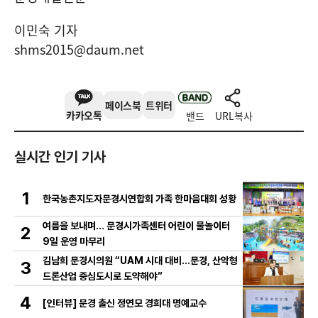
이민숙 기자
shms2015@daum.net
페이스북
트위터
카카오톡
밴드
URL복사
실시간 인기 기사
1
한국농촌지도자문경시연합회 가족 한마음대회 성황
여름을 보내며… 문경시가족센터 어린이 물놀이터
2
9일 운영 마무리
김남희 문경시의원 “UAM 시대 대비…문경, 산악형
3
드론산업 중심도시로 도약해야”
4
[인터뷰] 문경 출신 정연모 경희대 명예교수