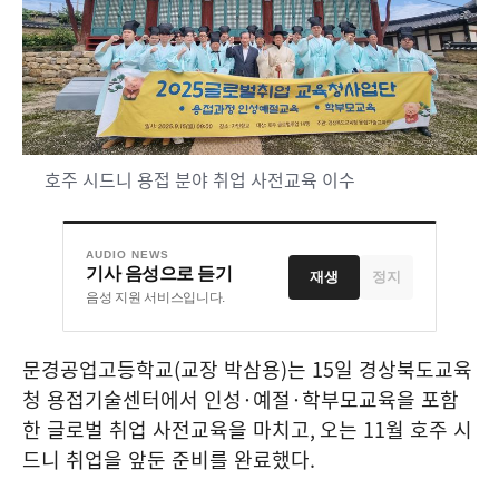
호주 시드니 용접 분야 취업 사전교육 이수
AUDIO NEWS
기사 음성으로 듣기
재생
정지
음성 지원 서비스입니다.
문경공업고등학교
(
교장 박삼용
)
는
15
일 경상북도교육
청 용접기술센터에서 인성
·
예절
·
학부모교육을 포함
한 글로벌 취업 사전교육을 마치고
,
오는
11
월 호주 시
드니 취업을 앞둔 준비를 완료했다
.