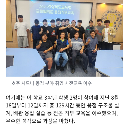
호주 시드니 용접 분야 취업 사전교육 이수
여기에는 이 학교
3
학년 학생
2
명이 참여해 지난
8
월
18
일부터
12
일까지 총
129
시간 동안 용접 구조물 설
계
,
배관 용접 실습 등 전공 직무 교육을 이수했으며
,
우수한 성적으로 과정을 마쳤다
.