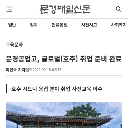
일반
정치
인물동정
사건사고
사회복지
교육문화
문경공업고, 글로벌(호주) 취업 준비 완료
이민숙 기자
입력
2025.09.18 02:43
호주 시드니 용접 분야 취업 사전교육 이수