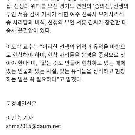
집
,
선생의 위패를 모신 경기도 연천의
‘
숭의전
’,
선생의
부인 서흥 김씨 기사가 적힌 여주 신륵사 보제사리석
종 사리탑과 비석
,
선생의 부인 서흥 김씨가 창건한 대
승사 윤필암이 있다
.
이도학 교수는
“
이러한 선생의 업적과 유적을 바탕으
로 현창해야 하며
,
현창 사업들을 문경을 중심으로 찾
아야 한다
”
며
, “
없는 것도 만들어 현창하고 있는 때에
있는 인물과 있는 사실
,
있는 유적들을 정리하고 현창
하는 일은 꼭 필요하다
”
고 말했다
.
문경매일신문
이민숙 기자
shms2015@daum.net