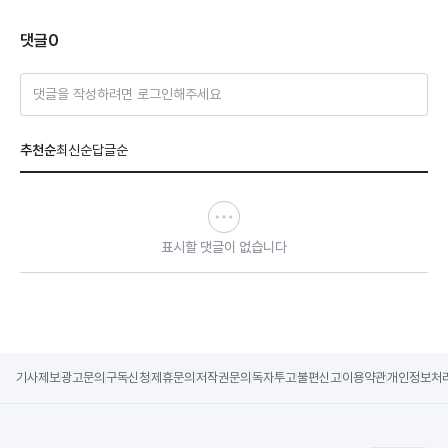
댓글
0
댓글을 작성하려면 로그인해주세요
추천순
최신순
답글순
표시할 댓글이 없습니다
기사제보
광고문의
구독신청
제휴문의
저작권문의
독자투고
불편신고
이용약관
개인정보처