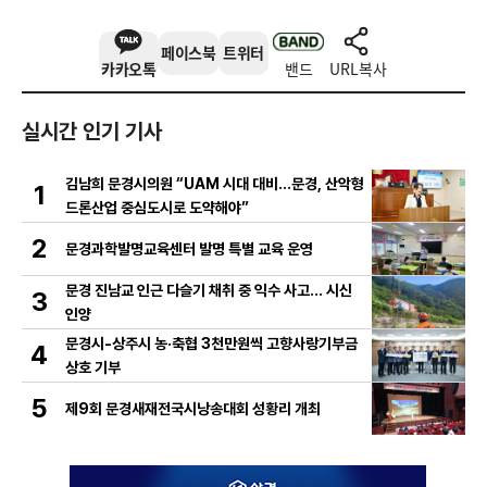
페이스북
트위터
카카오톡
밴드
URL복사
실시간 인기 기사
김남희 문경시의원 “UAM 시대 대비…문경, 산악형
1
드론산업 중심도시로 도약해야”
2
문경과학발명교육센터 발명 특별 교육 운영
문경 진남교 인근 다슬기 채취 중 익수 사고… 시신
3
인양
문경시-상주시 농·축협 3천만원씩 고향사랑기부금
4
상호 기부
5
제9회 문경새재전국시낭송대회 성황리 개최