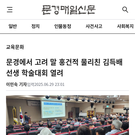
일반
정치
인물동정
사건사고
사회복지
교육문화
문경에서 고려 말 홍건적 물리친 김득배
선생 학술대회 열려
이민숙 기자
입력
2025.06.29 23:01