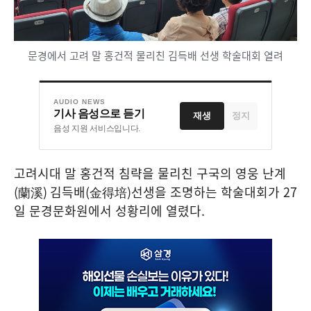
문경에서 고려 말 홍건적 물리친 김득배 선생 학술대회 열려
AUDIO NEWS
기사 음성으로 듣기
재생
정지
음성 지원 서비스입니다.
고려시대 말 홍건적 침략을 물리친 구국의 영웅 난계
(
蘭溪
)
김득배
(
金得培
)
선생을 조명하는 학술대회가
27
일 문경문화원에서 성황리에 열렸다
.