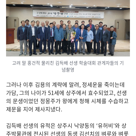
고려 말 홍건적 물리친 김득배 선생 학술대회 관게자들의 기
념촬영
그러나 이후 김용의 계략에 말려
,
정세운을 죽이는데
가담
,
그의 나이가
51
세에 상주에서 효수되었고
,
선생
의 문생이었던 정몽주가 왕에게 청해 시체를 수습하고
제문을 지어 제사지냈다
.
김득배 선생의 유적은 상주시 낙양동의
‘
유허비
’
와 상
주박물관에 전시된 선생의 동생 김선치의 벼루와 벼룻