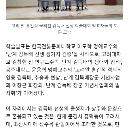
고려 말 홍건적 물리친 김득배 선생 학술대회 발표자들의 토
론 모습
학술발표는 한국전통문화대학교 이도학 명예교수의
‘
난계 김득배 선생 생거지 검증
’
을 시작으로
,
고려대학
교 김창현 전 연구교수의
‘
난계 김득배의 생애와 업적
’,
공주대학교 윤용혁 명예교수의
‘
고려말 홍건적 격퇴의
영웅 김득배
,
추숭과 현창
’,
난계 김득배장군 기념사업
회 이창근 회장의
‘
난계 김득배 장군 기념사업회의 발
자취
’
가 이어졌다
.
이 자리에서는 김득배 선생의 출생지가 상주와 문경으
로 혼용되고 있는 것은
,
현재 문경시 흥덕동이 고려시
대
,
조선시대에 상주목 관할이어서 초래한 것으로
,
현