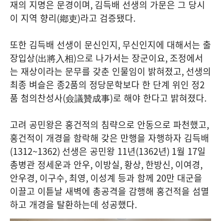
재의 지명은 문경이며
,
김득배 선생의 가문은 그 당시
이 지역 향리
(
鄕吏
)
라고 검증됐다
.
또한 김득배 선생이 문신인지
,
무신인지에 대해서는 출
장입상
(
出將入相
)
으로 나가서는 장군이요
,
조정에서
는 재상이라는 문무를 갖춘 인물임이 밝혀졌고
,
선생의
최종 벼슬은 종
2
품의 정당문학보다 한 단계 위인 정
2
품 첨의찬성사
(
僉議贊成事
)
로 해야 한다고 밝혀졌다
.
고려 공민왕은 홍건적의 침략으로 안동으로 파천했고
,
홍건적이 개경을 함락해 갖은 만행을 자행하자 김득배
(1312~1362)
선생은 공민왕
11
년
(1362
년
) 1
월
17
일
총병관 정세운과 안우
,
이방실
,
황상
,
한방신
,
이여경
,
안우경
,
이구수
,
최영
,
이성계 등과 함께
20
만 대군을
이끌고 이튿날 새벽에 총공격을 감행해 홍건적을 섬멸
하고 개경을 탈환하는데 성공했다
.