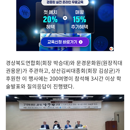
경상북도연합회
(
회장 박승대
)
와 문경문화원
(
원장직대
권용문
)
가 주관하고
,
상산김씨대종회
(
회장 김삼균
)
가
후원한 이 행사에는
200
여명이 참석해
3
시간 이상 학
술발표와 질의응답이 진행됐다
.