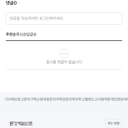
댓글
0
댓글을 작성하려면 로그인해주세요
추천순
최신순
답글순
표시할 댓글이 없습니다
기사제보
광고문의
구독신청
제휴문의
저작권문의
독자투고
불편신고
이용약관
개인정보처
PC 버전