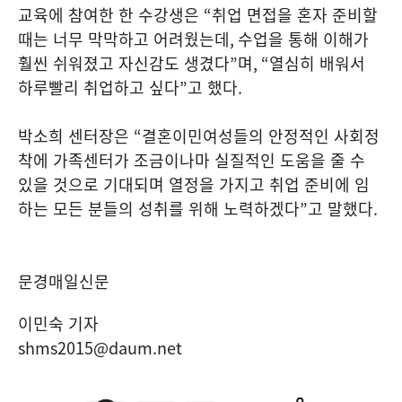
교육에 참여한 한 수강생은
“
취업 면접을 혼자 준비할
때는 너무 막막하고 어려웠는데
,
수업을 통해 이해가
훨씬 쉬워졌고 자신감도 생겼다
”
며
, “
열심히 배워서
하루빨리 취업하고 싶다
”
고 했다
.
박소희 센터장은
“
결혼이민여성들의 안정적인 사회정
착에 가족센터가 조금이나마 실질적인 도움을 줄 수
있을 것으로 기대되며 열정을 가지고 취업 준비에 임
하는 모든 분들의 성취를 위해 노력하겠다
”
고 말했다
.
문경매일신문
이민숙 기자
shms2015@daum.net