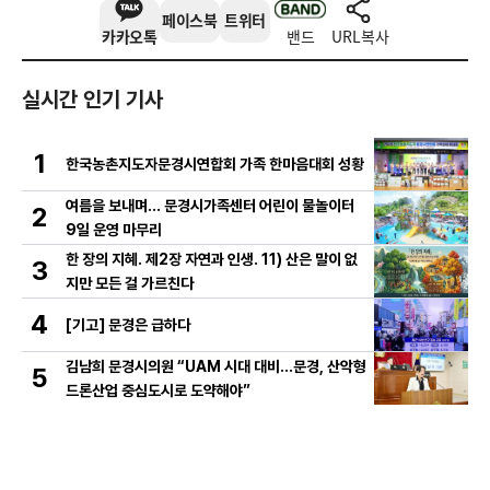
페이스북
트위터
카카오톡
밴드
URL복사
실시간 인기 기사
1
한국농촌지도자문경시연합회 가족 한마음대회 성황
여름을 보내며… 문경시가족센터 어린이 물놀이터
2
9일 운영 마무리
한 장의 지혜. 제2장 자연과 인생. 11) 산은 말이 없
3
지만 모든 걸 가르친다
4
[기고] 문경은 급하다
김남희 문경시의원 “UAM 시대 대비…문경, 산악형
5
드론산업 중심도시로 도약해야”