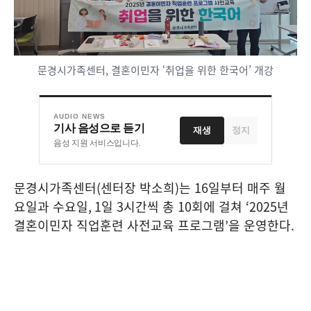
문경시가족센터, 결혼이민자 ‘취업을 위한 한국어’ 개강
AUDIO NEWS
기사 음성으로 듣기
재생
정지
음성 지원 서비스입니다.
문경시가족센터
(
센터장 박소희
)
는
16
일부터 매주 월
요일과 수요일
, 1
일
3
시간씩 총
10
회에 걸쳐
‘2025
년
결혼이민자 직업훈련 사전교육 프로그램
’
을 운영한다
.