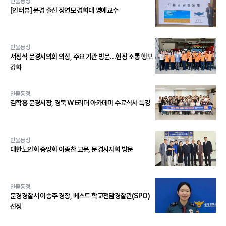
인물동정
[인터뷰] 문경 출신 정연모 경희대 명예교수
인물동정
서정식 문경시의회 의장, 주요 기관 방문…현장 소통 행보
강화
인물동정
김학홍 문경시장, 경북 WE리더 아카데미 수료식서 특강
인물동정
대한노인회 중앙회 이종찬 고문, 문경시지회 방문
인물동정
문경경찰서 이승주 경장, 베스트 학교전담경찰관(SPO)
선정