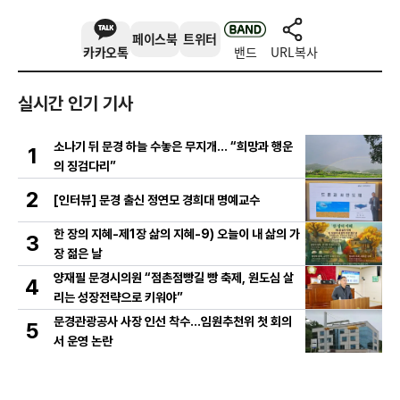
페이스북
트위터
카카오톡
밴드
URL복사
실시간 인기 기사
소나기 뒤 문경 하늘 수놓은 무지개… “희망과 행운
1
의 징검다리”
2
[인터뷰] 문경 출신 정연모 경희대 명예교수
한 장의 지혜-제1장 삶의 지혜-9) 오늘이 내 삶의 가
3
장 젊은 날
양재필 문경시의원 “점촌점빵길 빵 축제, 원도심 살
4
리는 성장전략으로 키워야”
문경관광공사 사장 인선 착수…임원추천위 첫 회의
5
서 운영 논란