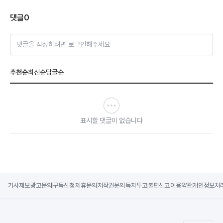
댓글
0
댓글을 작성하려면 로그인해주세요
추천순
최신순
답글순
표시할 댓글이 없습니다
기사제보
광고문의
구독신청
제휴문의
저작권문의
독자투고
불편신고
이용약관
개인정보처