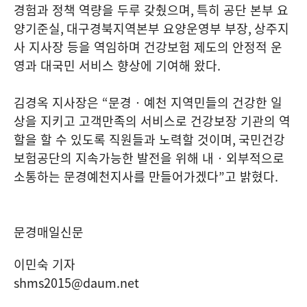
경험과 정책 역량을 두루 갖췄으며
,
특히 공단 본부 요
양기준실
,
대구경북지역본부 요양운영부 부장
,
상주지
사 지사장 등을 역임하며 건강보험 제도의 안정적 운
영과 대국민 서비스 향상에 기여해 왔다
.
김경옥 지사장은
“
문경‧예천 지역민들의 건강한 일
상을 지키고 고객만족의 서비스로 건강보장 기관의 역
할을 할 수 있도록 직원들과 노력할 것이며
,
국민건강
보험공단의 지속가능한 발전을 위해 내‧외부적으로
소통하는 문경예천지사를 만들어가겠다
”
고 밝혔다
.
문경매일신문
이민숙 기자
shms2015@daum.net