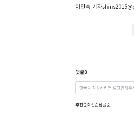
이민숙 기자
shms2015@
댓글
0
댓글을 작성하려면 로그인해주
추천순
최신순
답글순