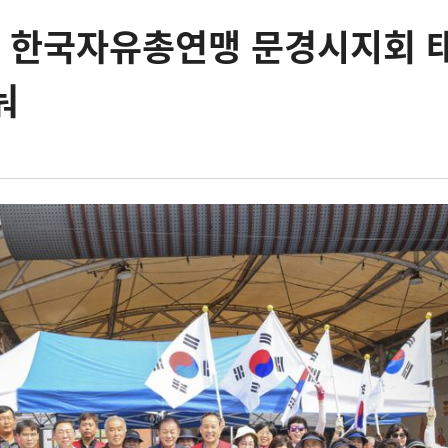
, 한국자유총연맹 문경시지회 
눠