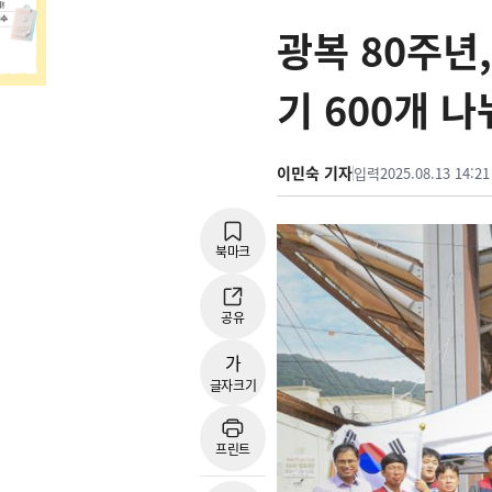
광복 80주년
기 600개 나
이민숙 기자
입력
2025.08.13 14:21
북마크
공유
가
글자크기
프린트