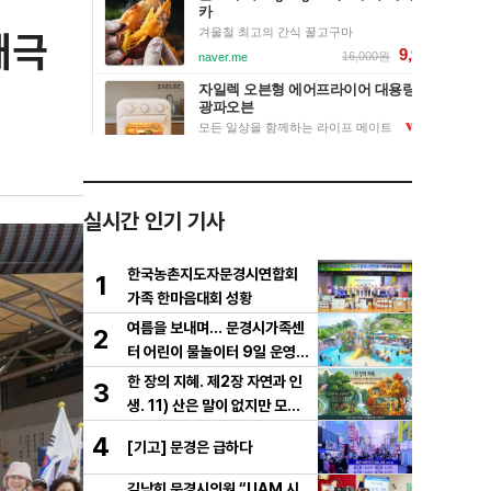
태극
실시간 인기 기사
한국농촌지도자문경시연합회
1
가족 한마음대회 성황
여름을 보내며… 문경시가족센
2
터 어린이 물놀이터 9일 운영
마무리
한 장의 지혜. 제2장 자연과 인
3
생. 11) 산은 말이 없지만 모든
걸 가르친다
4
[기고] 문경은 급하다
김남희 문경시의원 “UAM 시