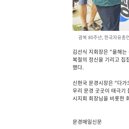
광복 80주년, 한국자유총
김선식 지회장은
“
올해는
복절의 정신을 기리고 집
했다
.
신현국 문경시장은
“
다가
우리 문경 곳곳이 태극기
시지회 회장님을 비롯한 
문경매일신문