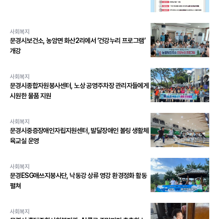
사회복지
문경시보건소, 농암면 화산2리에서 ‘건강누리 프로그램’
개강
사회복지
문경시종합자원봉사센터, 노상 공영주차장 관리자들에게
시원한 물품 지원
사회복지
문경시중증장애인자립지원센터, 발달장애인 볼링 생활체
육교실 운영
사회복지
문경ESG애쓰지봉사단, 낙동강 상류 영강 환경정화 활동
펼쳐
사회복지