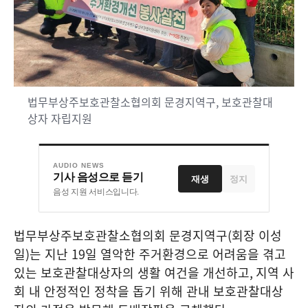
법무부상주보호관찰소협의회 문경지역구, 보호관찰대
상자 자립지원
AUDIO NEWS
기사 음성으로 듣기
재생
정지
음성 지원 서비스입니다.
법무부상주보호관찰소협의회 문경지역구
(
회장 이성
일
)
는 지난
19
일 열악한 주거환경으로 어려움을 겪고
있는 보호관찰대상자의 생활 여건을 개선하고
,
지역 사
회 내 안정적인 정착을 돕기 위해 관내 보호관찰대상