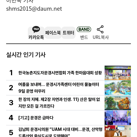
이민숙 기자
shms2015@daum.net
페이스북
트위터
카카오톡
밴드
URL복사
실시간 인기 기사
1
한국농촌지도자문경시연합회 가족 한마음대회 성황
여름을 보내며… 문경시가족센터 어린이 물놀이터
2
9일 운영 마무리
한 장의 지혜. 제2장 자연과 인생. 11) 산은 말이 없
3
지만 모든 걸 가르친다
4
[기고] 문경은 급하다
김남희 문경시의원 “UAM 시대 대비…문경, 산악형
5
드론산업 중심도시로 도약해야”