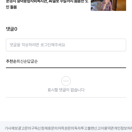
문경시 흥덕종합사회복지관, AI콜로 주말까지 촘촘한 노
인 돌봄
댓글
0
댓글을 작성하려면 로그인해주세요
추천순
최신순
답글순
표시할 댓글이 없습니다
기사제보
광고문의
구독신청
제휴문의
저작권문의
독자투고
불편신고
이용약관
개인정보처