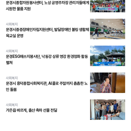
문경시종합자원봉사센터, 노상 공영주차장 관리자들에게
시원한 물품 지원
사회복지
문경시중증장애인자립지원센터, 발달장애인 볼링 생활체
육교실 운영
사회복지
문경ESG애쓰지봉사단, 낙동강 상류 영강 환경정화 활동
펼쳐
사회복지
문경시 흥덕종합사회복지관, AI콜로 주말까지 촘촘한 노
인 돌봄
사회복지
가은읍 바르게, 출산 축하 선물 전달