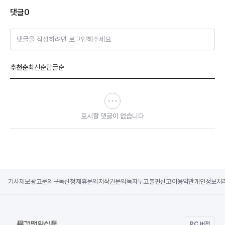
댓글
0
댓글을 작성하려면 로그인해주세요
추천순
최신순
답글순
표시할 댓글이 없습니다
기사제보
광고문의
구독신청
제휴문의
저작권문의
독자투고
불편신고
이용약관
개인정보처
PC 버전