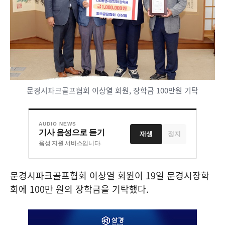
문경시파크골프협회 이상열 회원, 장학금 100만원 기탁
AUDIO NEWS
기사 음성으로 듣기
재생
정지
음성 지원 서비스입니다.
문경시파크골프협회 이상열 회원이
19
일 문경시장학
회에
100
만 원의 장학금을 기탁했다
.