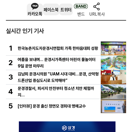
페이스북
트위터
카카오톡
밴드
URL복사
실시간 인기 기사
1
한국농촌지도자문경시연합회 가족 한마음대회 성황
여름을 보내며… 문경시가족센터 어린이 물놀이터
2
9일 운영 마무리
김남희 문경시의원 “UAM 시대 대비…문경, 산악형
3
드론산업 중심도시로 도약해야”
문경경찰서, 피서지 안전부터 청소년 치안 체험까
4
지…
5
[인터뷰] 문경 출신 정연모 경희대 명예교수