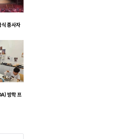
급식 종사자
시
A) 방학 프