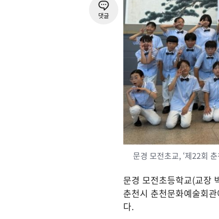
댓글
문경 모전초교, ‘제22회
문경 모전초등학교
(
교장 
춘천시 춘천문화예술회관
다
.