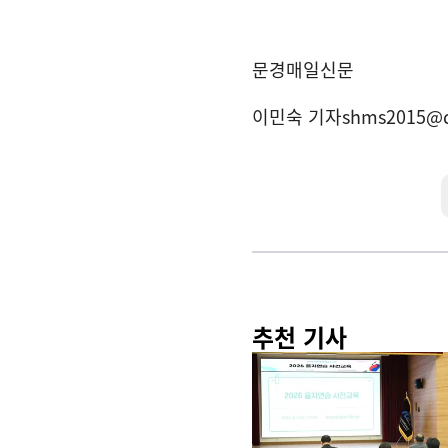
문경매일신문
이민숙 기자
shms2015@
추천 기사