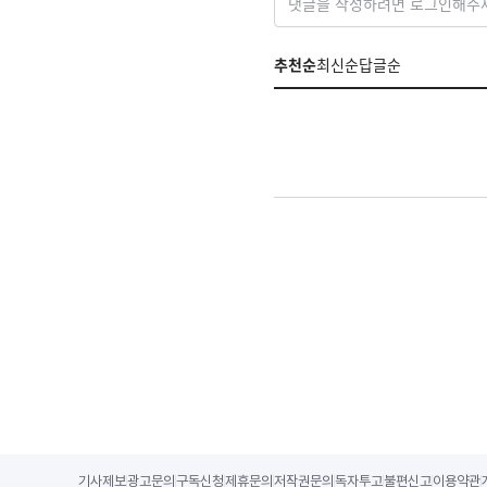
댓글을 작성하려면 로그인해주
추천순
최신순
답글순
기사제보
광고문의
구독신청
제휴문의
저작권문의
독자투고
불편신고
이용약관