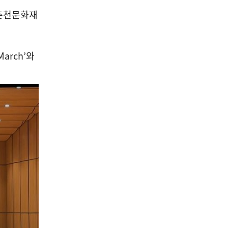
춘천문화재
 March’
와