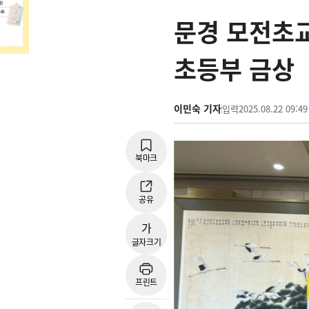
문경 모전초교
초등부 금상
이민숙 기자
입력
2025.08.22 09:49
북마크
공유
가
글자크기
프린트