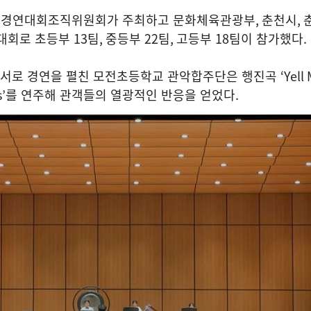
악경연대회조직위원회가 주최하고 문화체육관광부
,
춘천시
,
 대회로 초등부
13
팀
,
중등부
22
팀
,
고등부
18
팀이 참가했다
.
순서로 경연을 펼친 모전초등학교 관악합주단은 행진곡
‘Yell
s’
를 연주해 관객들의 열광적인 반응을 얻었다
.