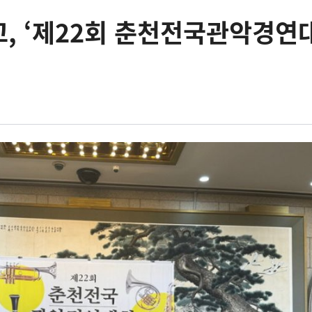
, ‘제22회 춘천전국관악경연