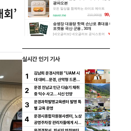
대회’
실시간 인기 기사
김남희 문경시의원 “UAM 시
1
대 대비…문경, 산악형 드론산
업 중심도시로 도약해야”
문경 진남교 인근 다슬기 채취
2
중 익수 사고… 시신 인양
문경과학발명교육센터 발명 특
3
별 교육 운영
문경시종합자원봉사센터, 노상
4
공영주차장 관리자들에게 시원
한 물품 지원
문경경찰서, 피서지 안전부터