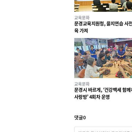
교육문화
문경교육지원청, 을지연습 사전
육 가져
교육문화
문경시 바르게, ‘건강백세 함
사랑방’ 4회차 운영
댓글
0