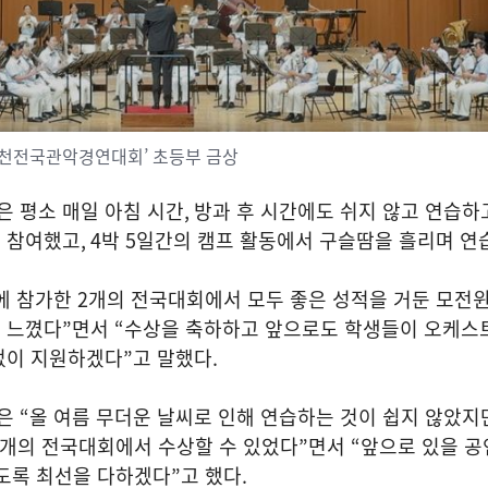
 춘천전국관악경연대회’ 초등부 금상
 평소 매일 아침 시간
,
방과 후 시간에도 쉬지 않고 연습하
 참여했고
, 4
박
5
일간의 캠프 활동에서 구슬땀을 흘리며 연
에 참가한
2
개의 전국대회에서 모두 좋은 성적을 거둔 모전
 느꼈다
”
면서
“
수상을 축하하고 앞으로도 학생들이 오케스
없이 지원하겠다
”
고 말했다
.
장은
“
올 여름 무더운 날씨로 인해 연습하는 것이 쉽지 않았지
개의 전국대회에서 수상할 수 있었다
”
면서
“
앞으로 있을 
있도록 최선을 다하겠다
”
고 했다
.