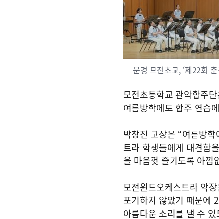
문경 모전초교, ‘제22회
모전초등학교 관악합주단은
여름방학에도 합주 연습에
박창진 교장은
“
여름방학
트라 학생들에게 대견함을
을 마음껏 즐기도록 아낌
모전윈드오케스트라 악
포기하지 않았기 때문에
2
아름다운 소리를 낼 수 