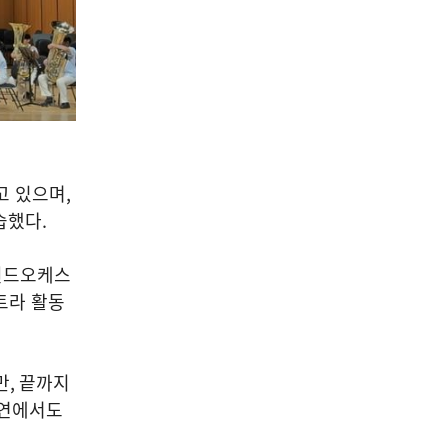
고 있으며
,
습했다
.
윈드오케스
트라 활동
만
,
끝까지
공연에서도