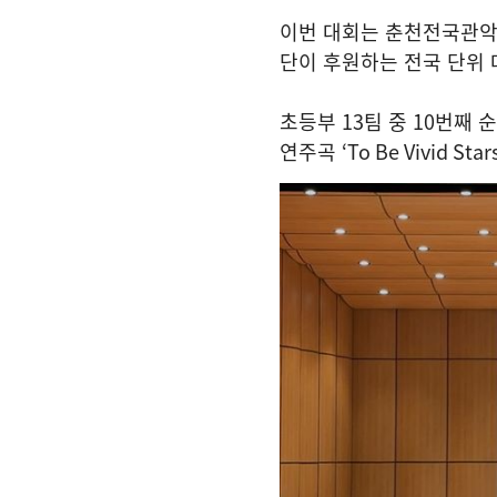
이번 대회는 춘천전국관
단이 후원하는 전국 단위
초등부
13
팀 중
10
번째 
연주곡
‘To Be Vivid Star