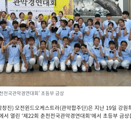
 춘천전국관악경연대회’ 초등부 금상
박창진
)
모전윈드오케스트라
(
관악합주단
)
은 지난
19
일 강원
에서 열린
‘
제
22
회 춘천전국관악경연대회
’
에서 초등부 금상