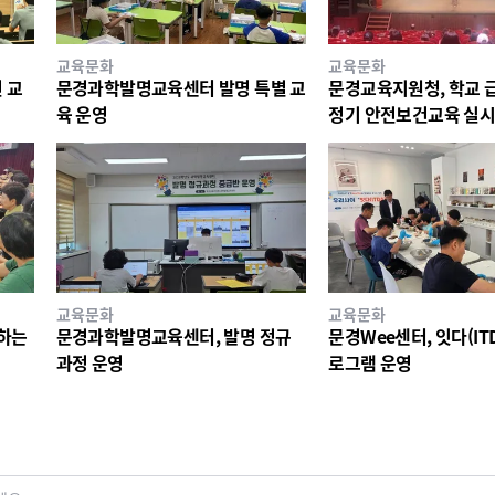
교육문화
교육문화
 교
문경과학발명교육센터 발명 특별 교
문경교육지원청, 학교 
육 운영
정기 안전보건교육 실
교육문화
교육문화
께하는
문경과학발명교육센터, 발명 정규
문경Wee센터, 잇다(ITD
과정 운영
로그램 운영