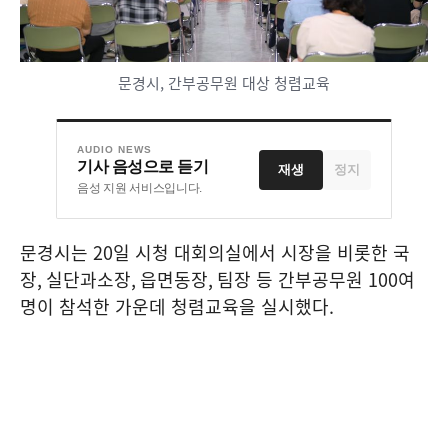
문경시, 간부공무원 대상 청렴교육
AUDIO NEWS
기사 음성으로 듣기
재생
정지
음성 지원 서비스입니다.
문경시는
20
일 시청 대회의실에서 시장을 비롯한 국
장
,
실단과소장
,
읍면동장
,
팀장 등 간부공무원
100
여
명이 참석한 가운데 청렴교육을 실시했다
.