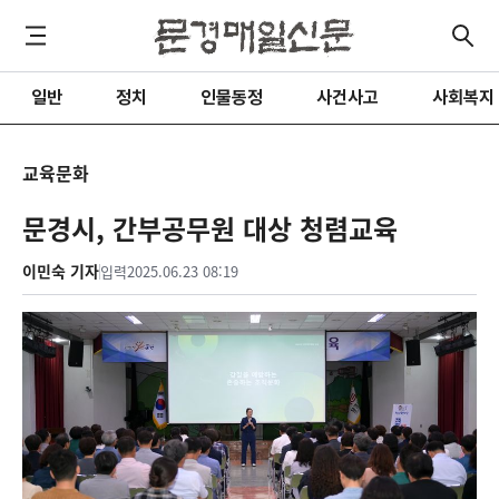
일반
정치
인물동정
사건사고
사회복지
교육문화
문경시, 간부공무원 대상 청렴교육
이민숙 기자
입력
2025.06.23 08:19