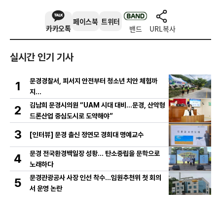
페이스북
트위터
카카오톡
밴드
URL복사
실시간 인기 기사
문경경찰서, 피서지 안전부터 청소년 치안 체험까
1
지…
김남희 문경시의원 “UAM 시대 대비…문경, 산악형
2
드론산업 중심도시로 도약해야”
3
[인터뷰] 문경 출신 정연모 경희대 명예교수
문경 전국환경백일장 성황… 탄소중립을 문학으로
4
노래하다
문경관광공사 사장 인선 착수…임원추천위 첫 회의
5
서 운영 논란