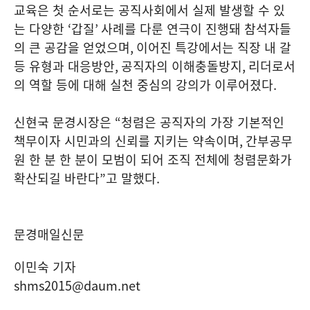
교육은 첫 순서로는 공직사회에서 실제 발생할 수 있
는 다양한
‘
갑질
’
사례를 다룬 연극이 진행돼 참석자들
의 큰 공감을 얻었으며
,
이어진 특강에서는 직장 내 갈
등 유형과 대응방안
,
공직자의 이해충돌방지
,
리더로서
의 역할 등에 대해 실천 중심의 강의가 이루어졌다
.
신현국 문경시장은
“
청렴은 공직자의 가장 기본적인
책무이자 시민과의 신뢰를 지키는 약속이며
,
간부공무
원 한 분 한 분이 모범이 되어 조직 전체에 청렴문화가
확산되길 바란다
”
고 말했다
.
문경매일신문
이민숙 기자
shms2015@daum.net