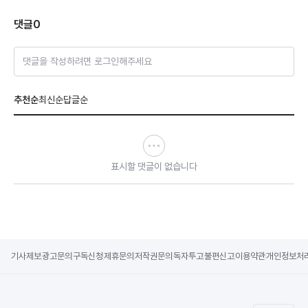
댓글
0
댓글을 작성하려면 로그인해주세요
추천순
최신순
답글순
표시할 댓글이 없습니다
기사제보
광고문의
구독신청
제휴문의
저작권문의
독자투고
불편신고
이용약관
개인정보처