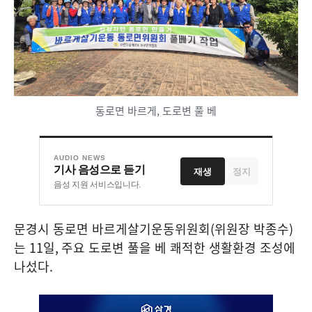
동로면 바르게, 도로변 풀 베
AUDIO NEWS
기사 음성으로 듣기
재생
정지
음성 지원 서비스입니다.
문경시 동로면 바르게살기운동위원회
(
위원장 박종수
)
는
11
일
,
주요 도로변 풀을 베 쾌적한 생활환경 조성에
나섰다
.