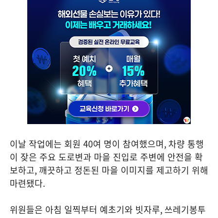
이날 작업에는 회원
40
여 명이 참여했으며
,
차량 통행
이 잦은 주요 도로변과 마을 진입로 주변에 안전을 확
보하고
,
깨끗하고 정돈된 마을 이미지를 제고하기 위해
마련됐다
.
위원들은 아침 일찍부터 예초기와 빗자루
,
쓰레기봉투