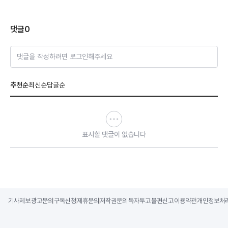
댓글
0
댓글을 작성하려면 로그인해주세요
추천순
최신순
답글순
표시할 댓글이 없습니다
기사제보
광고문의
구독신청
제휴문의
저작권문의
독자투고
불편신고
이용약관
개인정보처