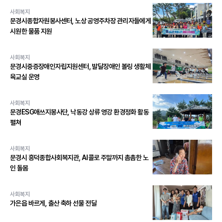
사회복지
문경시종합자원봉사센터, 노상 공영주차장 관리자들에게
시원한 물품 지원
사회복지
문경시중증장애인자립지원센터, 발달장애인 볼링 생활체
육교실 운영
사회복지
문경ESG애쓰지봉사단, 낙동강 상류 영강 환경정화 활동
펼쳐
사회복지
문경시 흥덕종합사회복지관, AI콜로 주말까지 촘촘한 노
인 돌봄
사회복지
가은읍 바르게, 출산 축하 선물 전달