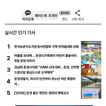
페이스북
트위터
카카오톡
밴드
URL복사
실시간 인기 기사
1
한국농촌지도자문경시연합회 가족 한마음대회 성황
여름을 보내며… 문경시가족센터 어린이 물놀이터
2
9일 운영 마무리
김남희 문경시의원 “UAM 시대 대비…문경, 산악형
3
드론산업 중심도시로 도약해야”
문경경찰서, 피서지 안전부터 청소년 치안 체험까
4
지…
5
[인터뷰] 문경 출신 정연모 경희대 명예교수