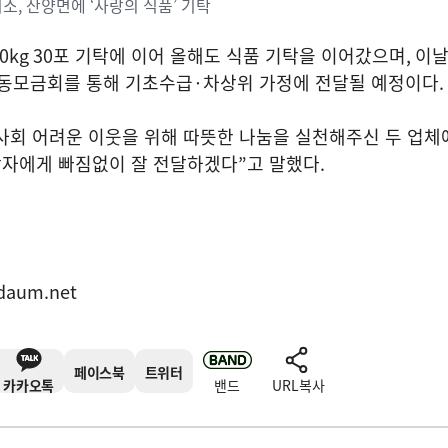
, 산양면에 ‘사랑의 식품’ 기탁
0kg 30
포 기탁에 이어 올해도 식품 기탁을 이어갔으며
,
이날
동모금회를 통해 기초수급
·
차상위 가정에 전달될 예정이다
.
사회 어려운 이웃을 위해 따뜻한 나눔을 실천해주신 두 업체
상자에게 빠짐없이 잘 전달하겠다
”
고 말했다
.
daum.net
페이스북
트위터
카카오톡
밴드
URL복사