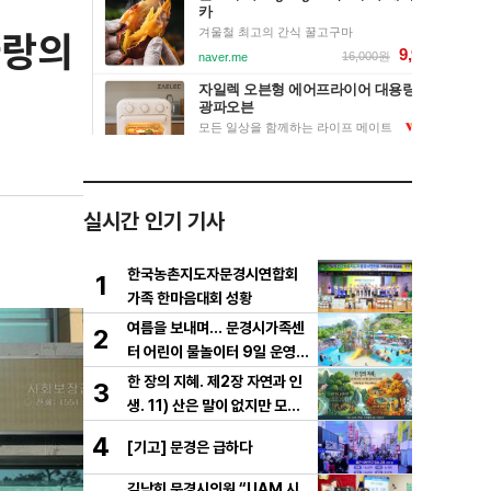
사랑의
실시간 인기 기사
한국농촌지도자문경시연합회
1
가족 한마음대회 성황
여름을 보내며… 문경시가족센
2
터 어린이 물놀이터 9일 운영
마무리
한 장의 지혜. 제2장 자연과 인
3
생. 11) 산은 말이 없지만 모든
걸 가르친다
4
[기고] 문경은 급하다
김남희 문경시의원 “UAM 시