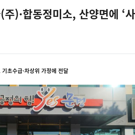
주)·합동정미소, 산양면에 ‘
0포 기초수급·차상위 가정에 전달