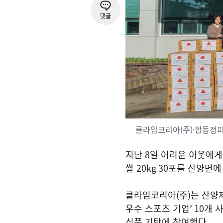
댓글
클라임코리아(주)·합동정미소
지난
8
일 어려운 이웃에게
쌀
20kg 30
포를 산양면에
클라임코리아
(
주
)
는 산양
우수 스포츠 기업
’ 10
개 
식품 기탁에 참여했다
.