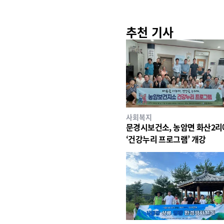
추천 기사
사회복지
문경시보건소, 농암면 화산2
‘건강누리 프로그램’ 개강