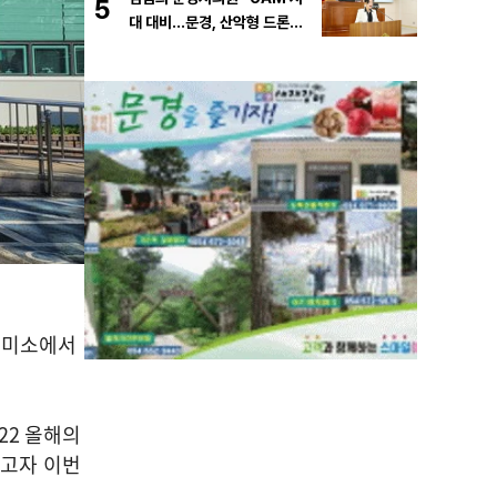
5
대 대비…문경, 산악형 드론산
업 중심도시로 도약해야”
정미소에서
022
올해의
누고자 이번