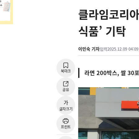
클라임코리아(
식품’ 기탁
이민숙 기자
입력
2025.12.09 04:09
북마크
라면 200박스, 쌀 3
공유
가
글자크기
프린트