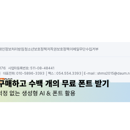
개인정보처리방침
청소년보호정책
저작권보호정책
이메일무단수집거부
176
사업자등록번호:
511-08-48441
숙
대표전화:
010-5896-3393 │팩스 : 054.554.3393│E-mail :
shms2015@daum.n
RSS