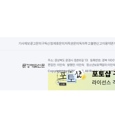
기사제보
광고문의
구독신청
제휴문의
저작권문의
독자투고
불편신고
이용약관
주소:
경상북도 문경시 점촌6길 13
등록번호:
경북 아00
편집인:
이민숙
발행인:
이민숙
청소년보호책임자:
이민
Copy
right by 문경매일신문,
All Rights Reserved.