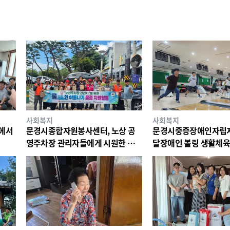
사회복지
사회복지
리에서
문경시종합자원봉사센터, 노상 공
문경시중증장애인자립지
영주차장 관리자들에게 시원한 물품
달장애인 볼링 생활체육
지원