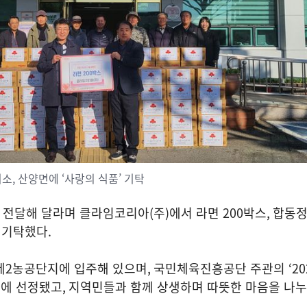
, 산양면에 ‘사랑의 식품’ 기탁
 전달해 달라며 클라임코리아
(
주
)
에서 라면
200
박스
,
합동
 기탁했다
.
제
2
농공단지에 입주해 있으며
,
국민체육진흥공단 주관의
‘2
사에 선정됐고
,
지역민들과 함께 상생하며 따뜻한 마음을 나