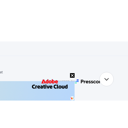
et
POWERED BY