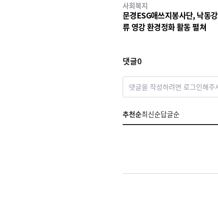
사회복지
문경ESG애쓰지봉사단, 낙동강
류 영강 환경정화 활동 펼쳐
댓글
0
댓글을 작성하려면 로그인해주
추천순
최신순
답글순