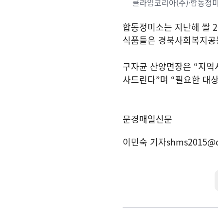
클라임코리아(주)·합동정미소
합동정미소는 지난해 쌀
2
식품들은 경북사회복지공
구자균 산양면장은
“
지역
사드린다
”
며
“
필요한 대
문경매일신문
이민숙 기자
shms2015@