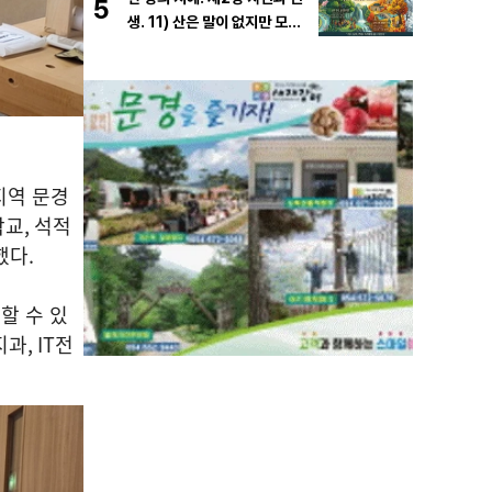
5
생. 11) 산은 말이 없지만 모든
걸 가르친다
지역 문경
학교
,
석적
했다
.
할 수 있
지과
, IT
전