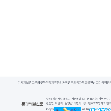
기사제보
광고문의
구독신청
제휴문의
저작권문의
독자투고
불편신고
이용약관
주소:
경상북도 문경시 점촌6길 13
등록번호:
경북 아00
편집인:
이민숙
발행인:
이민숙
청소년보호책임자:
이민
Copy
right by 문경매일신문,
All Rights Reserved.