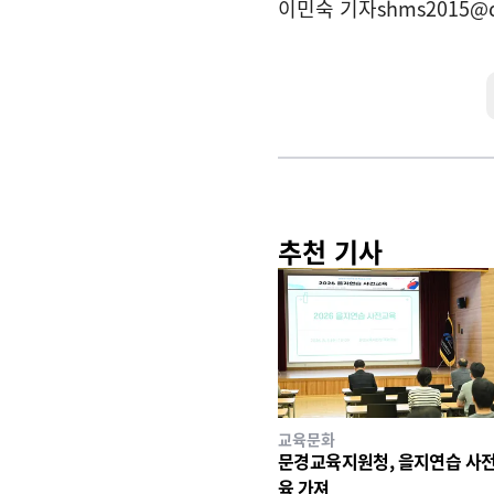
이민숙 기자
shms2015@
추천 기사
교육문화
문경교육지원청, 을지연습 사전
육 가져