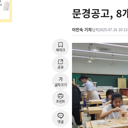
문경공고, 8
이민숙 기자
입력
2025.07.16 10:13
북마크
공유
가
글자크기
프린트
댓글