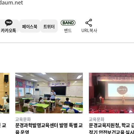
daum.net
페이스북
트위터
카카오톡
밴드
URL복사
교육문화
교육문화
 교
문경과학발명교육센터 발명 특별 교
문경교육지원청, 학교 
육 운영
정기 안전보건교육 실