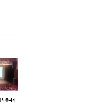
급식 종사자
시