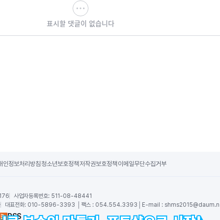
표시할 댓글이 없습니다
개인정보처리방침
청소년보호정책
저작권보호정책
이메일무단수집거부
176
사업자등록번호:
511-08-48441
숙
대표전화:
010-5896-3393 │팩스 : 054.554.3393│E-mail :
shms2015@daum.n
RSS