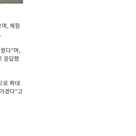
으며
,
체험
.
러웠다
”
며
,
고 응답했
으로 확대
나가겠다
”
고