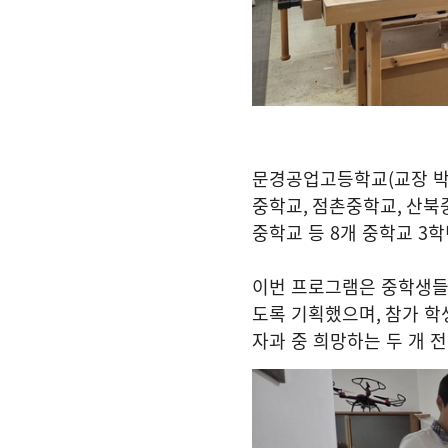
문경공업고등학교
(
교장 
중학교
,
점촌중학교
,
산북
중학교 등
8
개 중학교
3
학
이번 프로그램은 중학생들
도록 기획했으며
,
참가 학
자과 중 희망하는 두 개 