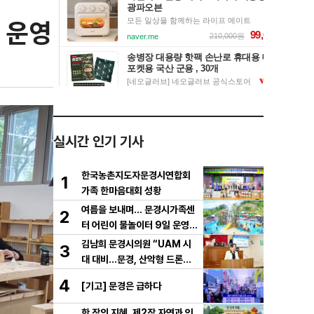
 운영
실시간 인기 기사
한국농촌지도자문경시연합회
1
가족 한마음대회 성황
여름을 보내며… 문경시가족센
2
터 어린이 물놀이터 9일 운영
마무리
김남희 문경시의원 “UAM 시
3
대 대비…문경, 산악형 드론산
업 중심도시로 도약해야”
4
[기고] 문경은 급하다
한 장의 지혜. 제2장 자연과 인