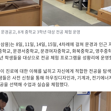
문경공고, 8개 중학교 3학년 대상 전공 체험 운영
박삼용
)
는
8
일
, 11
일
, 14
일
, 15
일
, 4
차례에 걸쳐 문경과 인근 
중학교
,
문경서중학교
,
문경여자중학교
,
화북중학교
,
영주중
년 학생들을 대상으로 전공 체험 프로그램을 성황리에 운영
이 진로에 대한 이해를 넓히고 자신에게 적합한 전공을 탐색
생들은 사전 신청을 통해 하우징디자인과
,
기계과
,
전기에너
전공을 선택해 수업과 실습을 체험했다
.