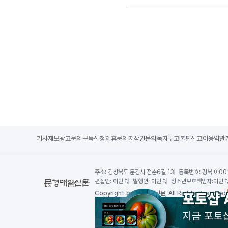
기사제보
광고문의
구독신청
제휴문의
저작권문의
독자투고
불편신고
이용약관
주소:
경상북도 문경시 점촌6길 13
등록번호:
경북 아00
편집인:
이민숙
발행인:
이민숙
청소년보호책임자:
이민
Copy
right by 문경매일신문,
All Rights Reserved.