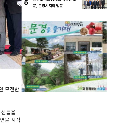
5
문, 문경시지회 방문
던 모전반
르신들을
연을 시작