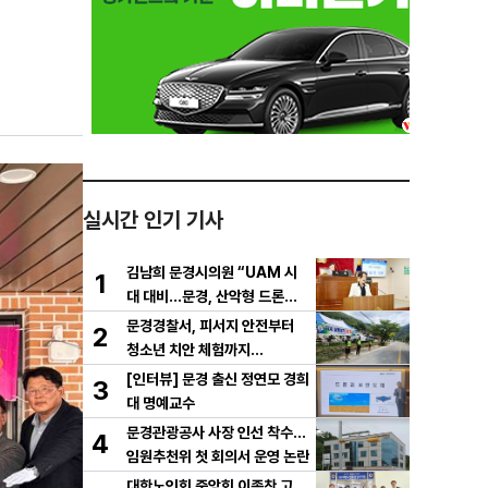
실시간 인기 기사
김남희 문경시의원 “UAM 시
1
대 대비…문경, 산악형 드론산
업 중심도시로 도약해야”
문경경찰서, 피서지 안전부터
2
청소년 치안 체험까지…
[인터뷰] 문경 출신 정연모 경희
3
대 명예교수
문경관광공사 사장 인선 착수…
4
임원추천위 첫 회의서 운영 논란
대한노인회 중앙회 이종찬 고