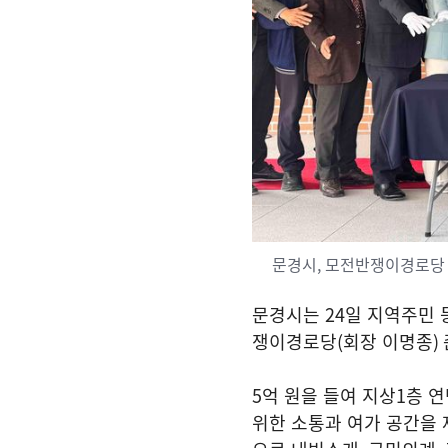
문경시, 모전반쟁이경로당
문경시는
24
일 지역주민 
쟁이경로당
(
회장 이명종
)
5
억 원을 들여 지상
1
층 
위한 소통과 여가 공간을