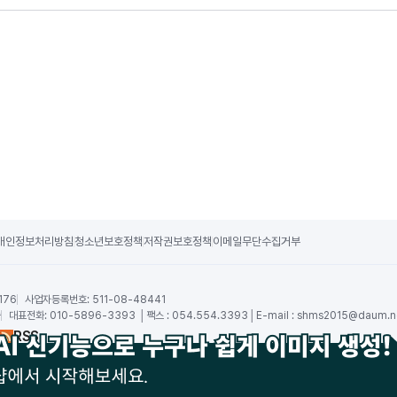
개인정보처리방침
청소년보호정책
저작권보호정책
이메일무단수집거부
176
사업자등록번호:
511-08-48441
숙
대표전화:
010-5896-3393 │팩스 : 054.554.3393│E-mail :
shms2015@daum.n
RSS