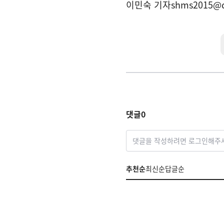
이민숙 기자
shms2015@
댓글
0
댓글을 작성하려면 로그인해주
추천순
최신순
답글순