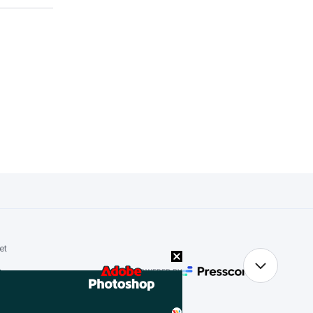
et
POWERED BY