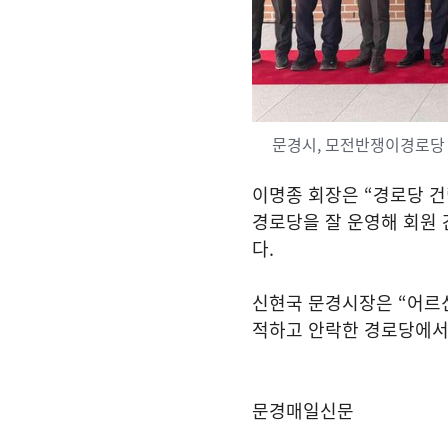
문경시, 모전반쟁이경로당
이명종 회장은
“
경로당 건
경로당을 잘 운영해 회원 
다
.
신현국 문경시장은
“
어르
적하고 안락한 경로당에서
문경매일신문