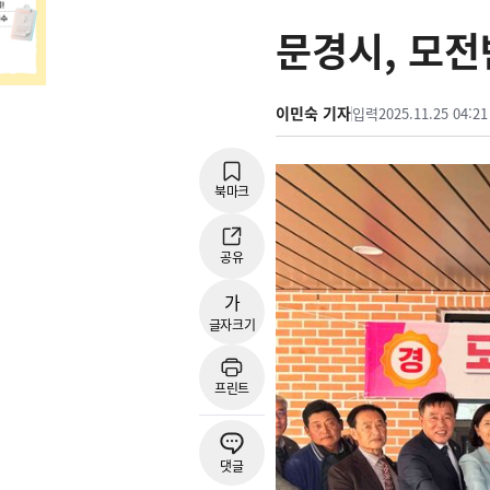
문경시, 모
이민숙 기자
입력
2025.11.25 04:21
북마크
공유
가
글자크기
프린트
댓글