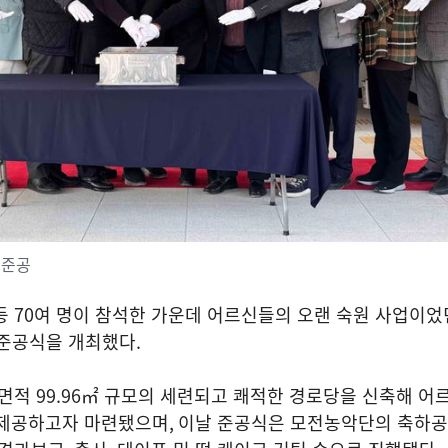
 준공
등
70
여 명이 참석한 가운데 어르신들의 오랜 숙원 사업이었
준공식을 개최했다
.
연면적
99.96
㎡ 규모의 세련되고 쾌적한 경로당을 신축해 어
 제공하고자 마련됐으며
,
이날 준공식은 모전농악단의 축하공