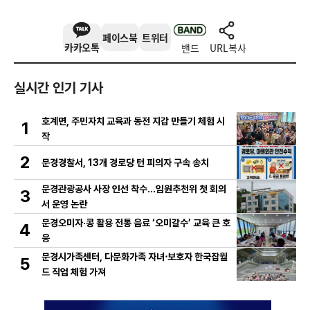
페이스북
트위터
카카오톡
밴드
URL복사
실시간 인기 기사
호계면, 주민자치 교육과 동전 지갑 만들기 체험 시
1
작
2
문경경찰서, 13개 경로당 턴 피의자 구속 송치
문경관광공사 사장 인선 착수…임원추천위 첫 회의
3
서 운영 논란
문경오미자·콩 활용 전통 음료 ‘오미갈수’ 교육 큰 호
4
응
문경시가족센터, 다문화가족 자녀⋅보호자 한국잡월
5
드 직업 체험 가져