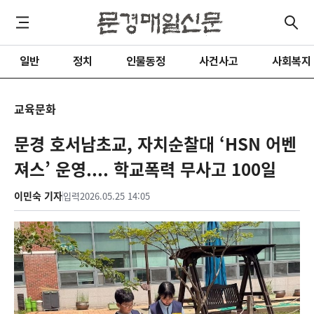
일반
정치
인물동정
사건사고
사회복지
교육문화
문경 호서남초교, 자치순찰대 ‘HSN 어벤
져스’ 운영.... 학교폭력 무사고 100일
이민숙 기자
입력
2026.05.25 14:05