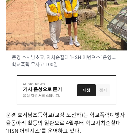
문경 호서남초교, 자치순찰대 ‘HSN 어벤져스’ 운영....
학교폭력 무사고 100일
AUDIO NEWS
기사 음성으로 듣기
재생
정지
음성 지원 서비스입니다.
문경 호서남초등학교
(
교장 노선하
)
는 학교폭력예방자
율동아리 활동의 일환으로
4
월부터 학교자치순찰대
‘HSN
어벤져스
’
를 운영하고 있다
.