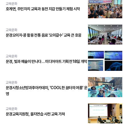
교육문화
호계면, 주민자치 교육과 동전 지갑 만들기 체험 시작
교육문화
문경오미자·콩 활용 전통 음료 ‘오미갈수’ 교육 큰 호응
교육문화
문경, 빛과 예술이 만나다… 미디어아트 기획전 18일 개막
교육문화
문경시청소년방과후아카데미, 'COOL한 꿈터의 여름' 운
영
교육문화
문경교육지원청, 을지연습 사전 교육 가져