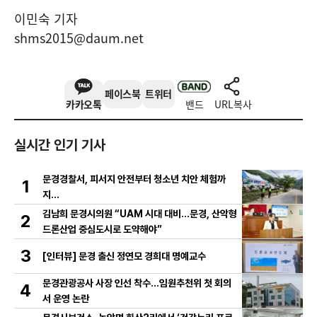
이민숙 기자
shms2015@daum.net
페이스북
트위터
카카오톡
밴드
URL복사
실시간 인기 기사
문경경찰서, 피서지 안전부터 청소년 치안 체험까
1
지…
김남희 문경시의원 “UAM 시대 대비…문경, 산악형
2
드론산업 중심도시로 도약해야”
3
[인터뷰] 문경 출신 정연모 경희대 명예교수
문경관광공사 사장 인선 착수…임원추천위 첫 회의
4
서 운영 논란