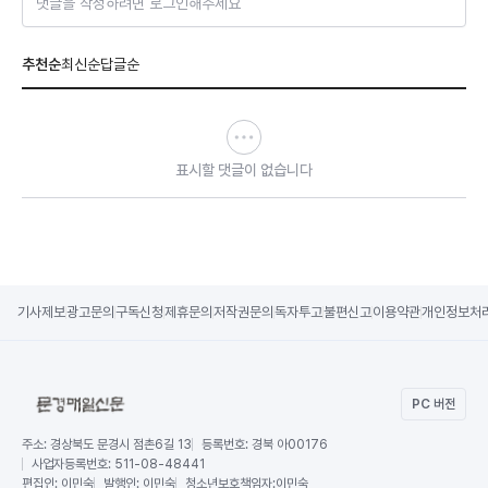
댓글을 작성하려면 로그인해주세요
추천순
최신순
답글순
표시할 댓글이 없습니다
기사제보
광고문의
구독신청
제휴문의
저작권문의
독자투고
불편신고
이용약관
개인정보처
PC 버전
주소:
경상북도 문경시 점촌6길 13
등록번호:
경북 아00176
사업자등록번호:
511-08-48441
편집인:
이민숙
발행인:
이민숙
청소년보호책임자:
이민숙