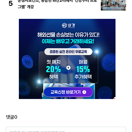
문경시보건소, 농암면 화산2리에서 ‘건강누리 프로
5
그램’ 개강
댓글
0