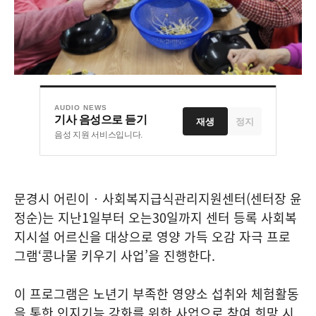
AUDIO NEWS
기사 음성으로 듣기
재생
정지
음성 지원 서비스입니다.
문경시 어린이
‧
사회복지급식관리지원센터
(
센터장 윤
정순
)
는 지난
1
일부터 오는
30
일까지 센터 등록 사회복
지시설 어르신을 대상으로 영양 가득 오감 자극 프로
그램
‘
콩나물 키우기 사업
’
을 진행한다
.
이 프로그램은 노년기 부족한 영양소 섭취와 체험활동
을 통한 인지기능 강화를 위한 사업으로 참여 희망 시