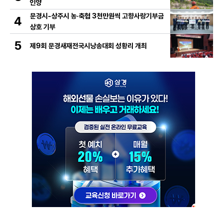
인양
문경시-상주시 농·축협 3천만원씩 고향사랑기부금
4
상호 기부
5
제9회 문경새재전국시낭송대회 성황리 개최