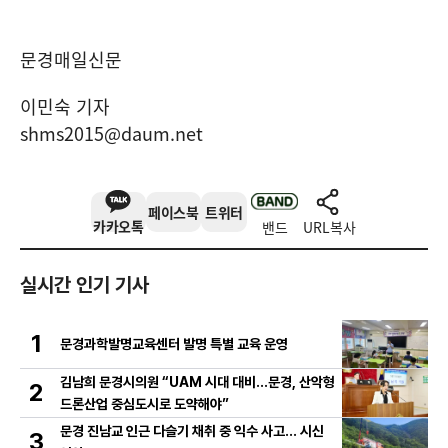
문경매일신문
이민숙 기자
shms2015@daum.net
페이스북
트위터
카카오톡
밴드
URL복사
실시간 인기 기사
1
문경과학발명교육센터 발명 특별 교육 운영
김남희 문경시의원 “UAM 시대 대비…문경, 산악형
2
드론산업 중심도시로 도약해야”
문경 진남교 인근 다슬기 채취 중 익수 사고… 시신
3