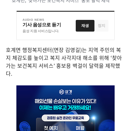
AUDIO NEWS
기사 음성으로 듣기
재생
정지
음성 지원 서비스입니다.
호계면 행정복지센터
(
면장 김영길
)
는 지역 주민의 복
지 체감도를 높이고 복지 사각지대 해소를 위해
‘
찾아
가는 보건복지 서비스
’
홍보용 벽걸이 달력을 제작했
다
.