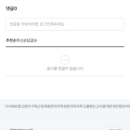
댓글
0
댓글을 작성하려면 로그인해주세요
추천순
최신순
답글순
표시할 댓글이 없습니다
기사제보
광고문의
구독신청
제휴문의
저작권문의
독자투고
불편신고
이용약관
개인정보처