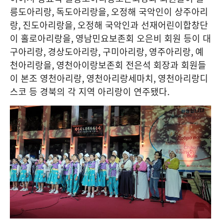
릉도아리랑
,
독도아리랑을
,
오정해 국악인이 상주아리
랑
,
진도아리랑을
,
오정해 국악인과 선재어린이합창단
이 홀로아리랑을
,
영남민요보존회 오은비 회원 등이 대
구아리랑
,
경상도아리랑
,
구미아리랑
,
영주아리랑
,
예
천아리랑을
,
영천아이랑보존회 전은석 회장과 회원들
이 본조 영천아리랑
,
영천아리랑세마치
,
영천아리랑디
스코 등 경북의 각 지역 아리랑이 연주됐다
.