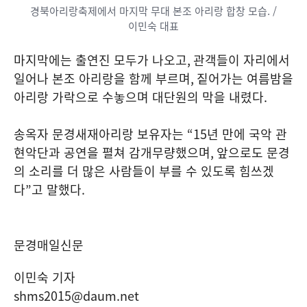
경북아리랑축제에서 마지막 무대 본조 아리랑 합창 모습. /
이민숙 대표
마지막에는 출연진 모두가 나오고
,
관객들이 자리에서
일어나 본조 아리랑을 함께 부르며
,
짙어가는 여름밤을
아리랑 가락으로 수놓으며 대단원의 막을 내렸다
.
송옥자 문경새재아리랑 보유자는
“15
년 만에 국악 관
현악단과 공연을 펼쳐 감개무량했으며
,
앞으로도 문경
의 소리를 더 많은 사람들이 부를 수 있도록 힘쓰겠
다
”
고 말했다
.
문경매일신문
이민숙 기자
shms2015@daum.net