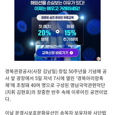
경북관광공사
(
사장 김남일
)
창립
50
주년을 기념해 공
사 앞 광장에서
5
일 저녁
7
시에 열린
‘
경북아리랑축
제
’
에 초청돼
40
여 명으로 구성된 영남국악관현악단
(
지휘 김현호
)
의 장중한 반주 속에 이루어진 공연이었
다
.
이날 문경시보호문화유산인 송옥자 보유자와 사단법