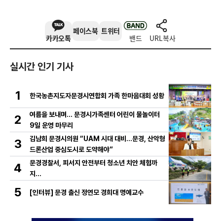
페이스북
트위터
카카오톡
밴드
URL복사
실시간 인기 기사
1
한국농촌지도자문경시연합회 가족 한마음대회 성황
여름을 보내며… 문경시가족센터 어린이 물놀이터
2
9일 운영 마무리
김남희 문경시의원 “UAM 시대 대비…문경, 산악형
3
드론산업 중심도시로 도약해야”
문경경찰서, 피서지 안전부터 청소년 치안 체험까
4
지…
5
[인터뷰] 문경 출신 정연모 경희대 명예교수