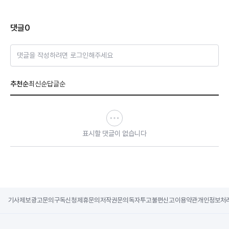
댓글
0
댓글을 작성하려면 로그인해주세요
추천순
최신순
답글순
표시할 댓글이 없습니다
기사제보
광고문의
구독신청
제휴문의
저작권문의
독자투고
불편신고
이용약관
개인정보처