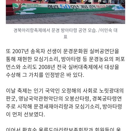
경북아리랑축제에서 문경 방아타령 공연 모습. /이민숙 대
표
또
2007
년 송옥자 선생이 문경문화원 실버공연단을
통해 재현한 모심기소리
,
방아타령 등 문경농요의 퍼포
먼스와 소리도
2008
년 전국 실버대축제에서 대상을
수상해 그 가치를 인정받은 바 있다
.
이날 축제는 인기 국악인 오정해의 사회로 노릿광대의
판굿
,
영남국악관현악단의 오봉산타령
,
경복궁타령연
주로 시작해 문경새재아리랑과 모심기소리
,
방아타령
이 먼저 선보였다
.
이어서 황효숙 울릉도아리랑보존회장과 회원들이 울