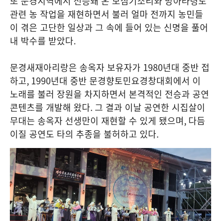
또 문경지역에서 전승돼 온 모심기소리와 방아타령도
관련 농 작업을 재현하면서 불러 얼마 전까지 농민들
이 겪은 고단한 일상과 그 속에 들어 있는 신명을 풀어
내 박수를 받았다
.
문경새재아리랑은 송옥자 보유자가
1980
년대 중반 접
하고
, 1990
년대 중반 문경향토민요경창대회에서 이
노래를 불러 장원을 차지하면서 본격적인 전승과 공연
콘텐츠를 개발해 왔다
.
그 결과 이날 공연한 시집살이
무대는 송옥자 선생만이 재현할 수 있게 됐으며
,
다듬
이질 공연도 타의 추종을 불허하고 있다
.