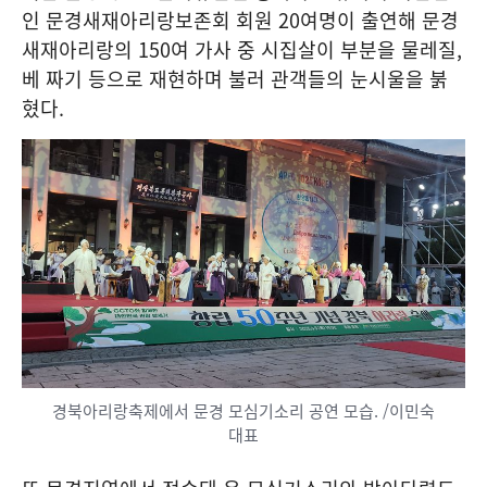
인 문경새재아리랑보존회 회원
20
여명이 출연해 문경
새재아리랑의
150
여 가사 중 시집살이 부분을 물레질
,
베 짜기 등으로 재현하며 불러 관객들의 눈시울을 붉
혔다
.
경북아리랑축제에서 문경 모심기소리 공연 모습. /이민숙
대표