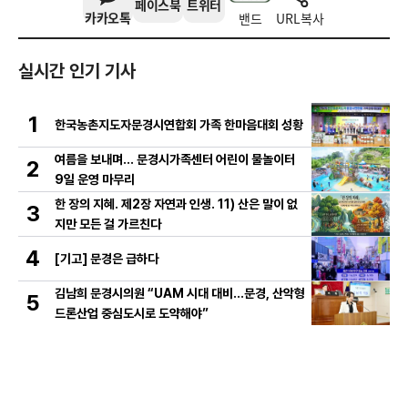
페이스북
트위터
카카오톡
밴드
URL복사
실시간 인기 기사
1
한국농촌지도자문경시연합회 가족 한마음대회 성황
여름을 보내며… 문경시가족센터 어린이 물놀이터
2
9일 운영 마무리
한 장의 지혜. 제2장 자연과 인생. 11) 산은 말이 없
3
지만 모든 걸 가르친다
4
[기고] 문경은 급하다
김남희 문경시의원 “UAM 시대 대비…문경, 산악형
5
드론산업 중심도시로 도약해야”