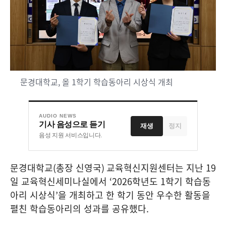
문경대학교, 올 1학기 학습동아리 시상식 개최
AUDIO NEWS
기사 음성으로 듣기
재생
정지
음성 지원 서비스입니다.
문경대학교
(
총장 신영국
)
교육혁신지원센터는 지난
19
일 교육혁신세미나실에서
‘2026
학년도
1
학기 학습동
아리 시상식
’
을 개최하고 한 학기 동안 우수한 활동을
펼친 학습동아리의 성과를 공유했다
.