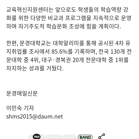
교육혁신지원센터는 앞으로도 학생들의 학습역량 강
화를 위한 다양한 비교과 프로그램을 지속적으로 운영
하며 자기주도적 학습문화 조성에 힘쓸 계획이다
.
한편
,
문경대학교는 대학알리미를 통해 공시된
4
차 유
지취업률 조사에서
85.6%
를 기록하며
,
전국
130
개 전
문대학 중
4
위
,
대구
·
경북권
20
개 전문대학 중
1
위를
차지하는 성과를 거뒀다
.
문경매일신문
이민숙 기자
shms2015@daum.net