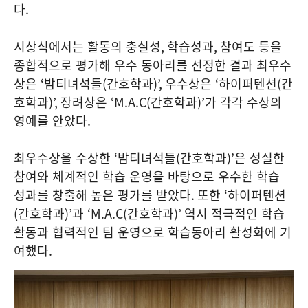
다
.
시상식에서는 활동의 충실성
,
학습성과
,
참여도 등을
종합적으로 평가해 우수 동아리를 선정한 결과 최우수
상은
‘
밤티녀석들
(
간호학과
)’,
우수상은
‘
하이퍼텐션
(
간
호학과
)’,
장려상은
‘M.A.C(
간호학과
)’
가 각각 수상의
영예를 안았다
.
최우수상을 수상한
‘
밤티녀석들
(
간호학과
)’
은 성실한
참여와 체계적인 학습 운영을 바탕으로 우수한 학습
성과를 창출해 높은 평가를 받았다
.
또한
‘
하이퍼텐션
(
간호학과
)’
과
‘M.A.C(
간호학과
)’
역시 적극적인 학습
활동과 협력적인 팀 운영으로 학습동아리 활성화에 기
여했다
.