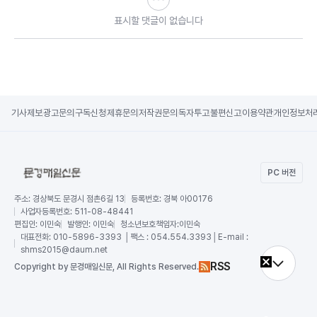
표시할 댓글이 없습니다
기사제보
광고문의
구독신청
제휴문의
저작권문의
독자투고
불편신고
이용약관
개인정보처
PC 버전
주소:
경상북도 문경시 점촌6길 13
등록번호:
경북 아00176
사업자등록번호:
511-08-48441
편집인:
이민숙
발행인:
이민숙
청소년보호책임자:
이민숙
대표전화:
010-5896-3393 │팩스 : 054.554.3393│E-mail :
shms2015@daum.net
RSS
Copy
right by 문경매일신문,
All Rights Reserved.