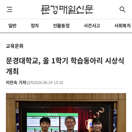
일반
정치
인물동정
사건사고
사회복지
교육문화
문경대학교, 올 1학기 학습동아리 시상식
개최
이민숙 기자
입력
2026.06.24 13:16