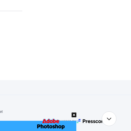
et
POWERED BY