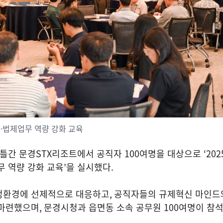
·법제업무 역량 강화 교육
틀간 문경
STX
리조트에서 공직자
100
여명을 대상으로
‘202
무 역량 강화 교육
’
을 실시했다
.
정환경에 선제적으로 대응하고
,
공직자들의 규제혁신 마인드
 마련했으며
,
문경시청과 읍면동 소속 공무원
100
여명이 참