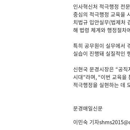
인사혁신처 적극행정 전문 
중심의 적극행정 교육을 
치법규 입안실무
(
법제처 
해 법령 체계와 행정절차에
특히 공무원이 실무에서 
실습이 진행돼 실질적인 
신현국 문경시장은
“
공직
시대
”
라며
, “
이번 교육을
적극행정을 실현하는 데 
문경매일신문
이민숙 기자
shms2015@