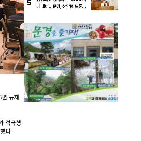
5
대 대비…문경, 산악형 드론산
업 중심도시로 도약해야”
5
년 규제
와 적극행
석했다
.