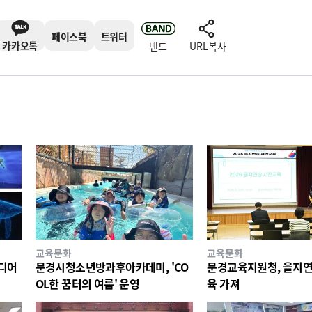
페이스북
트위터
카카오톡
밴드
URL복사
교육문화
교육문화
미디어
문경시청소년방과후아카데미, 'CO
문경교육지원청, 을지연
OL한 꿈터의 여름' 운영
육 가져