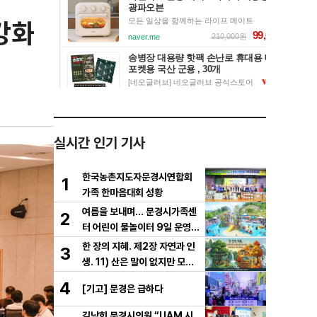
강화
실시간 인기 기사
한국농촌지도자문경시연합회
1
가족 한마음대회 성황
여름을 보내며… 문경시가족센
2
터 어린이 물놀이터 9일 운영
마무리
한 장의 지혜. 제2장 자연과 인
3
생. 11) 산은 말이 없지만 모든
걸 가르친다
4
[기고] 문경은 급하다
김남희 문경시의원 “UAM 시