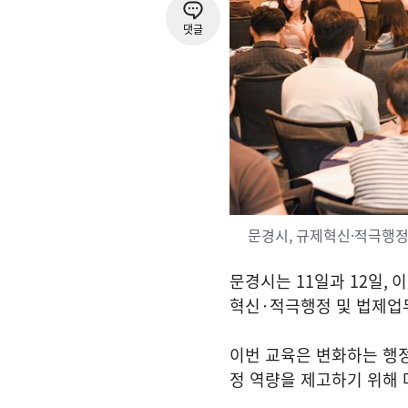
댓글
문경시, 규제혁신·적극행정
문경시는
11
일과
12
일
,
이
혁신
·
적극행정 및 법제업
이번 교육은 변화하는 행
정 역량을 제고하기 위해