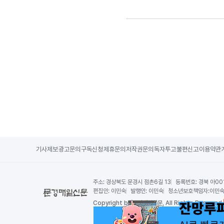
기사제보
광고문의
구독신청
제휴문의
저작권문의
독자투고
불편신고
이용약관
주소:
경상북도 문경시 점촌6길 13
등록번호:
경북 아00
편집인:
이민숙
발행인:
이민숙
청소년보호책임자:
이민
Copy
right by 문경매일신문,
All Rights Reserved.