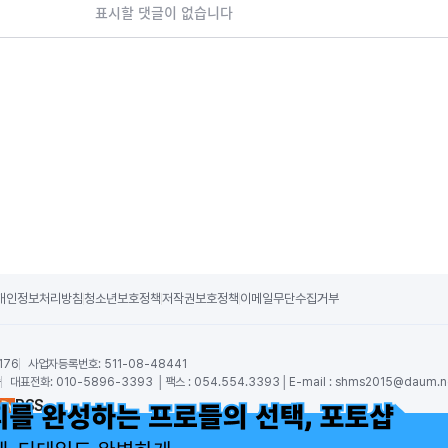
표시할 댓글이 없습니다
개인정보처리방침
청소년보호정책
저작권보호정책
이메일무단수집거부
176
사업자등록번호:
511-08-48441
숙
대표전화:
010-5896-3393 │팩스 : 054.554.3393│E-mail :
shms2015@daum.n
RSS