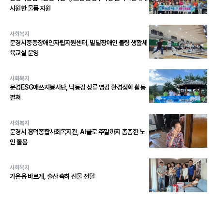
시원한 물품 지원
사회복지
문경시중증장애인자립지원센터, 발달장애인 볼링 생활체
육교실 운영
사회복지
문경ESG애쓰지봉사단, 낙동강 상류 영강 환경정화 활동
펼쳐
사회복지
문경시 흥덕종합사회복지관, AI콜로 주말까지 촘촘한 노
인 돌봄
사회복지
가은읍 바르게, 출산 축하 선물 전달