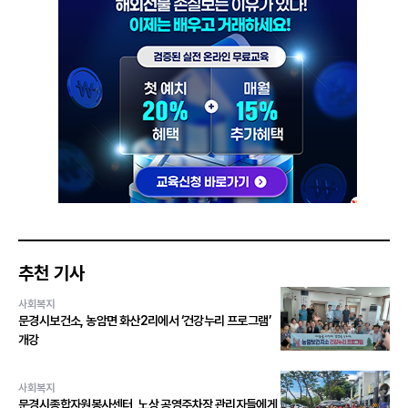
추천 기사
사회복지
문경시보건소, 농암면 화산2리에서 ‘건강누리 프로그램’
개강
사회복지
문경시종합자원봉사센터, 노상 공영주차장 관리자들에게