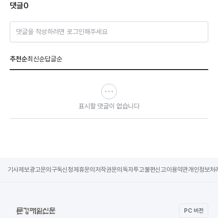
댓글
0
댓글을 작성하려면 로그인해주세요
추천순
최신순
답글순
표시할 댓글이 없습니다
기사제보
광고문의
구독신청
제휴문의
저작권문의
독자투고
불편신고
이용약관
개인정보처
PC 버전