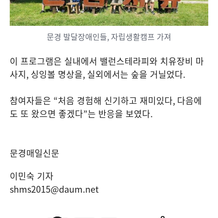
문경 발달장애인들, 자립생활캠프 가져
이 프로그램은 실내에서 밸런스테라피와 치유장비 마
사지
,
싱잉볼 명상을
,
실외에서는 숲을 거닐었다
.
참여자들은
“
처음 경험해 신기하고 재미있다
,
다음에
도 또 왔으면 좋겠다
”
는 반응을 보였다
.
문경매일신문
이민숙 기자
shms2015@daum.net