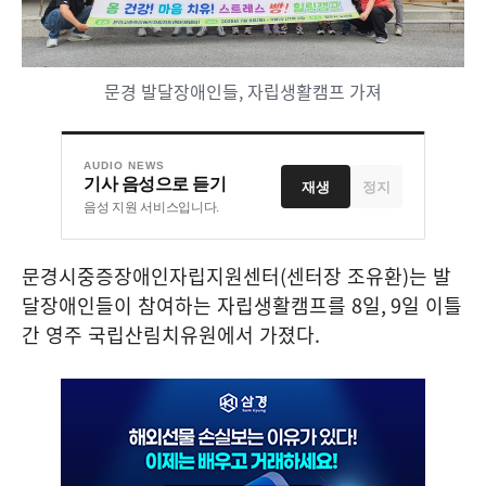
문경 발달장애인들, 자립생활캠프 가져
AUDIO NEWS
기사 음성으로 듣기
재생
정지
음성 지원 서비스입니다.
문경시중증장애인자립지원센터
(
센터장 조유환
)
는 발
달장애인들이 참여하는 자립생활캠프를
8
일
, 9
일 이틀
간 영주 국립산림치유원에서 가졌다
.