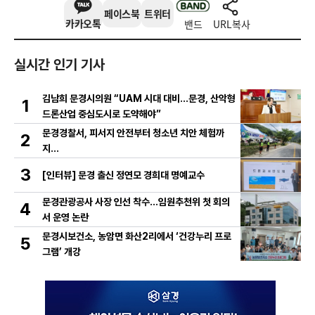
페이스북
트위터
카카오톡
밴드
URL복사
실시간 인기 기사
김남희 문경시의원 “UAM 시대 대비…문경, 산악형
1
드론산업 중심도시로 도약해야”
문경경찰서, 피서지 안전부터 청소년 치안 체험까
2
지…
3
[인터뷰] 문경 출신 정연모 경희대 명예교수
문경관광공사 사장 인선 착수…임원추천위 첫 회의
4
서 운영 논란
문경시보건소, 농암면 화산2리에서 ‘건강누리 프로
5
그램’ 개강