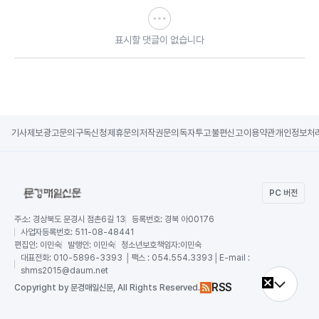
표시할 댓글이 없습니다
기사제보
광고문의
구독신청
제휴문의
저작권문의
독자투고
불편신고
이용약관
개인정보처
PC 버전
주소:
경상북도 문경시 점촌6길 13
등록번호:
경북 아00176
사업자등록번호:
511-08-48441
편집인:
이민숙
발행인:
이민숙
청소년보호책임자:
이민숙
대표전화:
010-5896-3393 │팩스 : 054.554.3393│E-mail :
shms2015@daum.net
RSS
Copy
right by 문경매일신문,
All Rights Reserved.