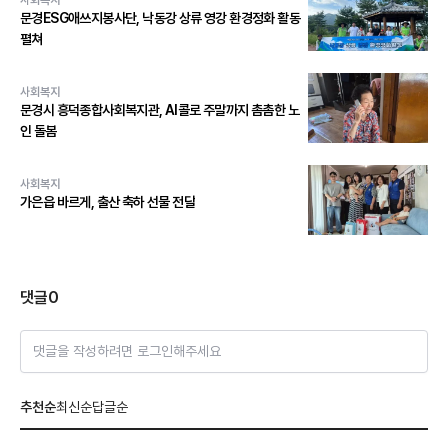
문경ESG애쓰지봉사단, 낙동강 상류 영강 환경정화 활동
펼쳐
사회복지
문경시 흥덕종합사회복지관, AI콜로 주말까지 촘촘한 노
인 돌봄
사회복지
가은읍 바르게, 출산 축하 선물 전달
댓글
0
댓글을 작성하려면 로그인해주세요
추천순
최신순
답글순