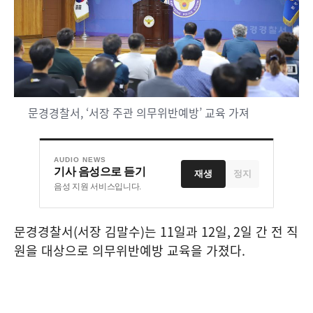
문경경찰서, ‘서장 주관 의무위반예방’ 교육 가져
AUDIO NEWS
기사 음성으로 듣기
재생
정지
음성 지원 서비스입니다.
문경경찰서
(
서장 김말수
)
는
11
일과
12
일
, 2
일 간 전 직
원을 대상으로 의무위반예방 교육을 가졌다
.