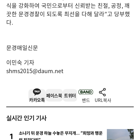
식을 강화하여 국민으로부터 신뢰받는 친절
,
공정
,
깨
끗한 문경경찰이 되도록 최선을 다해 달라
”
고 당부했
다
.
문경매일신문
이민숙 기자
shms2015@daum.net
페이스북
트위터
카카오톡
밴드
URL복사
실시간 인기 기사
소나기 뒤 문경 하늘 수놓은 무지개… “희망과 행운
1
의 징검다리”