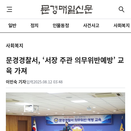
일반
정치
인물동정
사건사고
사회복지
사회복지
문경경찰서, ‘서장 주관 의무위반예방’ 교
육 가져
이민숙 기자
입력
2025.08.12 03:48