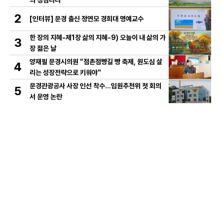
2
[인터뷰] 문경 출신 정연모 경희대 명예교수
한 장의 지혜-제1장 삶의 지혜-9) 오늘이 내 삶의 가
3
장 젊은 날
양재필 문경시의원 “점촌점빵길 빵 축제, 원도심 살
4
리는 성장전략으로 키워야”
문경관광공사 사장 인선 착수…임원추천위 첫 회의
5
서 운영 논란