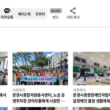
페이스북
트위터
카카오톡
밴드
URL복사
사회복지
사회복지
리에서
문경시종합자원봉사센터, 노상 공
문경시중증장애인자립지
영주차장 관리자들에게 시원한 물품
달장애인 볼링 생활체육
지원