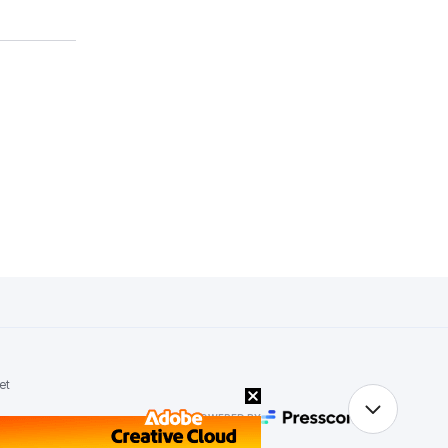
et
POWERED BY