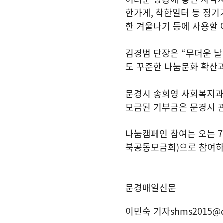
한가게
,
착한일터 등 정기
한 겨울나기 등에 사용할
김경범 단장은
“
무더운 날
도 꾸준한 나눔문화 확산
문경시 송희영 사회복지
모금된 기부금은 문경시 
나눔캠페인 참여는 오는
7
북공동모금회
)
으로 참여하
문경매일신문
이민숙 기자
shms2015@