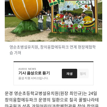
영순초병설유치원, 창의융합에듀파크 연계 현장체험학
습 가져
AUDIO NEWS
기사 음성으로 듣기
재생
정지
음성 지원 서비스입니다.
문경 영순초등학교병설유치원
(
원장 최인규
)
는
24
일
창의융합에듀파크 운영의 일환으로 칠곡 꿀벌나라테
마공원과 성주 과일어린이과학체험관을 찾아 창의융