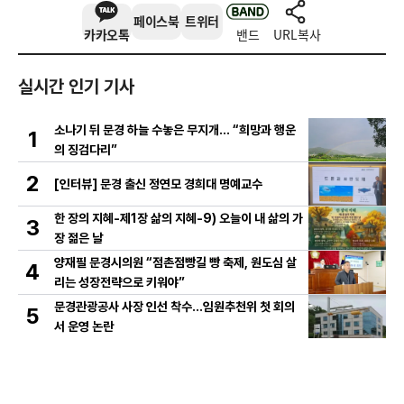
페이스북
트위터
카카오톡
밴드
URL복사
실시간 인기 기사
소나기 뒤 문경 하늘 수놓은 무지개… “희망과 행운
1
의 징검다리”
2
[인터뷰] 문경 출신 정연모 경희대 명예교수
한 장의 지혜-제1장 삶의 지혜-9) 오늘이 내 삶의 가
3
장 젊은 날
양재필 문경시의원 “점촌점빵길 빵 축제, 원도심 살
4
리는 성장전략으로 키워야”
문경관광공사 사장 인선 착수…임원추천위 첫 회의
5
서 운영 논란