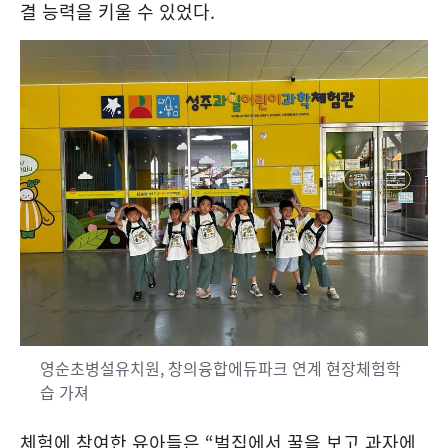
결 능력을 키울 수 있었다
.
영순초병설유치원, 창의융합에듀파크 연계 현장체험학
습 가져
체험에 참여한 유아들은
“
벌집에서 꿀을 보고 과자에