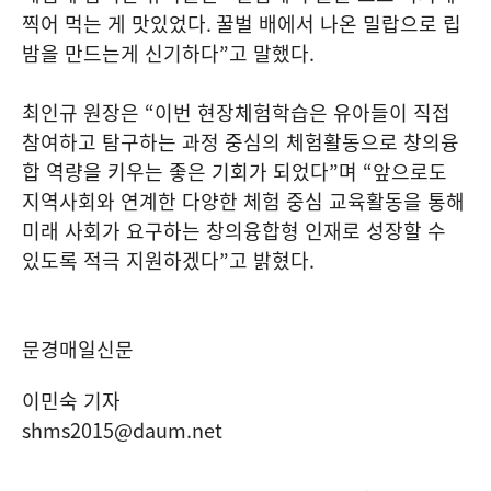
찍어 먹는 게 맛있었다
.
꿀벌 배에서 나온 밀랍으로 립
밤을 만드는게 신기하다
”
고 말했다
.
최인규 원장은
“
이번 현장체험학습은 유아들이 직접
참여하고 탐구하는 과정 중심의 체험활동으로 창의융
합 역량을 키우는 좋은 기회가 되었다
”
며
“
앞으로도
지역사회와 연계한 다양한 체험 중심 교육활동을 통해
미래 사회가 요구하는 창의융합형 인재로 성장할 수
있도록 적극 지원하겠다
”
고 밝혔다
.
문경매일신문
이민숙 기자
shms2015@daum.net