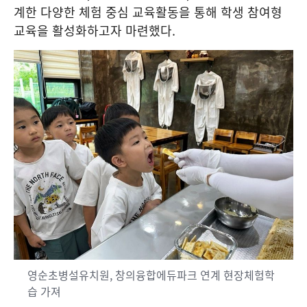
계한 다양한 체험 중심 교육활동을 통해 학생 참여형
교육을 활성화하고자 마련했다
.
영순초병설유치원, 창의융합에듀파크 연계 현장체험학
습 가져