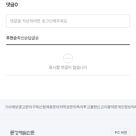
댓글
0
댓글을 작성하려면 로그인해주세요
추천순
최신순
답글순
표시할 댓글이 없습니다
기사제보
광고문의
구독신청
제휴문의
저작권문의
독자투고
불편신고
이용약관
개인정보처
PC 버전