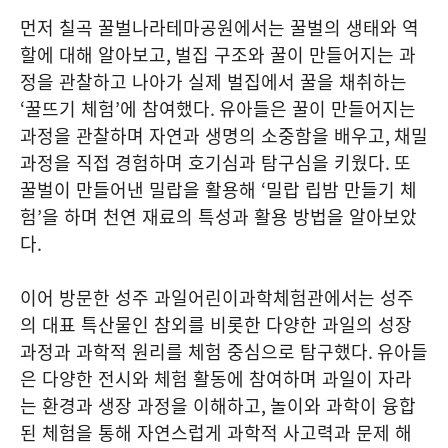
먼저 칠곡 꿀벌나라테마공원에서는 꿀벌의 생태와 역
할에 대해 알아보고
,
벌집 구조와 꿀이 만들어지는 과
정을 관찰하고 나아가 실제 벌집에서 꿀을 채취하는
‘
꿀뜨기 체험
’
에 참여했다
.
유아들은 꿀이 만들어지는
과정을 관찰하며 자연과 생명의 소중함을 배우고
,
채밀
과정을 직접 경험하며 호기심과 탐구심을 키웠다
.
또
꿀벌이 만들어낸 밀랍을 활용해
‘
밀랍 립밤 만들기 체
험
’
을 하며 천연 재료의 특성과 활용 방법을 알아보았
다
.
이어 방문한 성주 과일어린이과학체험관에서는 성주
의 대표 특산물인 참외를 비롯한 다양한 과일의 성장
과정과 과학적 원리를 체험 중심으로 탐구했다
.
유아들
은 다양한 전시와 체험 활동에 참여하며 과일이 자라
는 환경과 생장 과정을 이해하고
,
놀이와 과학이 융합
된 체험을 통해 자연스럽게 과학적 사고력과 문제 해