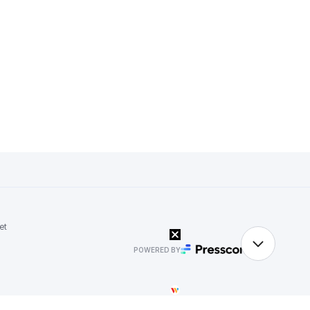
et
POWERED BY