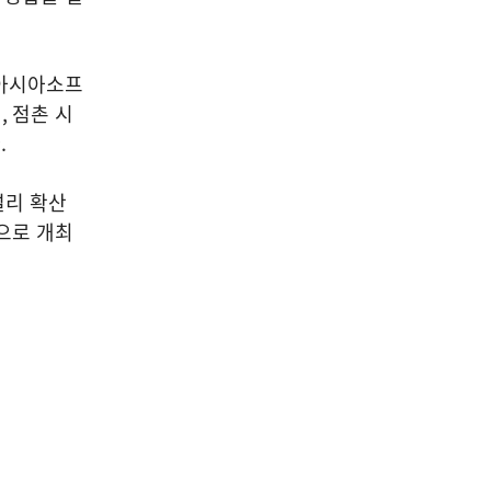
경아시아소프
터
,
점촌 시
다
.
널리 확산
으로 개최