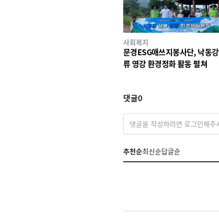
사회복지
문경ESG애쓰지봉사단, 낙동강
류 영강 환경정화 활동 펼쳐
댓글
0
댓글을 작성하려면 로그인해주
추천순
최신순
답글순