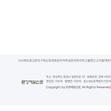
기사제보
광고문의
구독신청
제휴문의
저작권문의
독자투고
불편신고
이용약관
주소:
경상북도 문경시 점촌6길 13
등록번호:
경북 아00
편집인:
이민숙
발행인:
이민숙
청소년보호책임자:
이민
Copy
right by 문경매일신문,
All Rights Reserved.