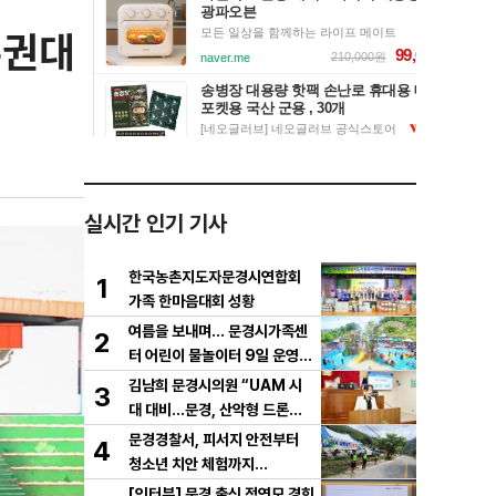
수권대
실시간 인기 기사
한국농촌지도자문경시연합회
1
가족 한마음대회 성황
여름을 보내며… 문경시가족센
2
터 어린이 물놀이터 9일 운영
마무리
김남희 문경시의원 “UAM 시
3
대 대비…문경, 산악형 드론산
업 중심도시로 도약해야”
문경경찰서, 피서지 안전부터
4
청소년 치안 체험까지…
[인터뷰] 문경 출신 정연모 경희