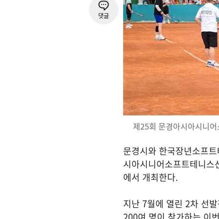
댓글
제25회 문경아시아시니
문경시와 한국장년소프트
시아시니어소프트테니스
에서 개최한다
.
지난
7
월에 열린
2
차 선발
200
여 명이 참가하는 이