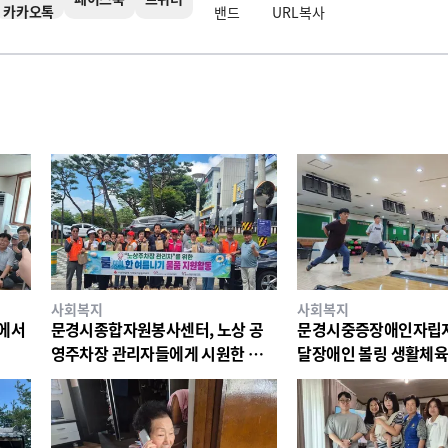
카카오톡
밴드
URL복사
사회복지
사회복지
리에서
문경시종합자원봉사센터, 노상 공
문경시중증장애인자립지
영주차장 관리자들에게 시원한 물품
달장애인 볼링 생활체육
지원