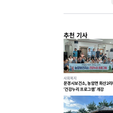
추천 기사
사회복지
문경시보건소, 농암면 화산2
‘건강누리 프로그램’ 개강