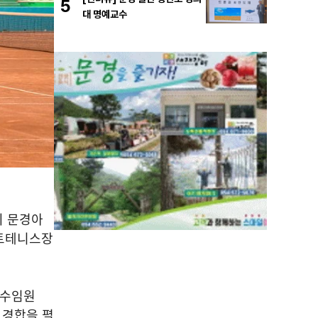
5
대 명예교수
회 문경아
트테니스장
선수임원
 경합을 펼