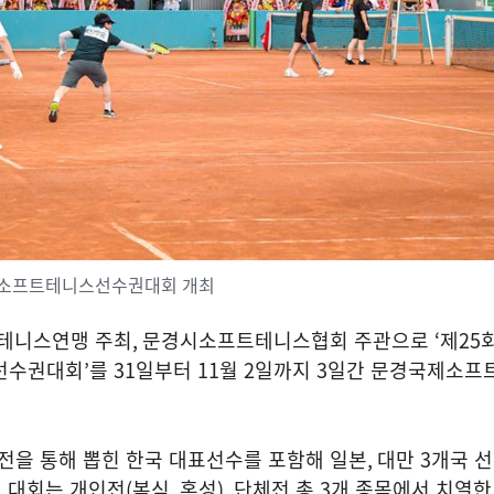
어소프트테니스선수권대회 개최
테니스연맹 주최
,
문경시소프트테니스협회 주관으로
‘
제
25
선수권대회
’
를
31
일부터
11
월
2
일까지
3
일간 문경국제소프
전을 통해 뽑힌 한국 대표선수를 포함해 일본
,
대만
3
개국 
번 대회는 개인전
(
복식․혼성
),
단체전 총
3
개 종목에서 치열한