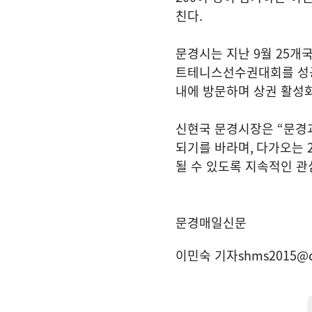
친다
.
문경시는 지난
9
월
25
개
트테니스선수권대회를 성
내에 방문하며 상권 활성
신현국 문경시장은
“
문경
되기를 바라며
,
다가오는
될 수 있도록 지속적인 관
문경매일신문
이민숙 기자
shms2015@