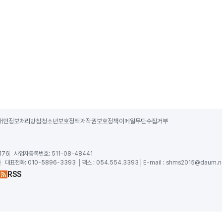
개인정보처리방침
청소년보호정책
저작권보호정책
이메일무단수집거부
176
사업자등록번호:
511-08-48441
숙
대표전화:
010-5896-3393 │팩스 : 054.554.3393│E-mail :
shms2015@daum.n
RSS