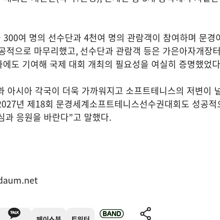
국
300
여 명의 선수단과
4
천여 명의 관람객이 참여하며 문
공적으로 마무리했고
,
선수단과 관람객 등은 가은아자개장
화에도 기여해 국제 대회 개최의 필요성을 여실히 증명했었
과 아시아 각국이 더욱 가까워지고 소프트테니스의 저변이 
2027
년 제
18
회 문경세계소프트테니스선수권대회도 성공적
심과 응원을 바란다
”
고 말했다
.
daum.net
페이스북
트위터