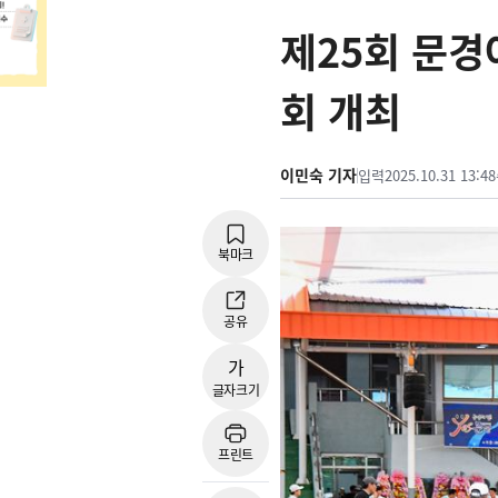
제25회 문
회 개최
이민숙 기자
입력
2025.10.31 13:48
북마크
공유
가
글자크기
프린트