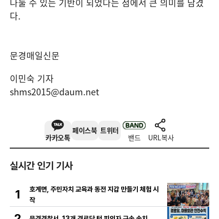
나눌 수 있는 기반이 되었다는 점에서 큰 의미를 남겼
다
.
문경매일신문
이민숙 기자
shms2015@daum.net
페이스북
트위터
카카오톡
밴드
URL복사
실시간 인기 기사
호계면, 주민자치 교육과 동전 지갑 만들기 체험 시
1
작
2
문경경찰서, 13개 경로당 턴 피의자 구속 송치