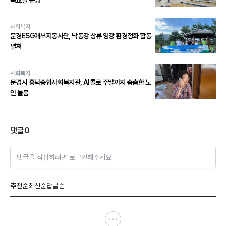
육교실 운영
사회복지
문경ESG애쓰지봉사단, 낙동강 상류 영강 환경정화 활동
펼쳐
사회복지
문경시 흥덕종합사회복지관, AI콜로 주말까지 촘촘한 노
인 돌봄
댓글
0
댓글을 작성하려면 로그인해주세요
추천순
최신순
답글순