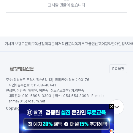
표시할 댓글이 없습니다
기사제보
광고문의
구독신청
제휴문의
저작권문의
독자투고
불편신고
이용약관
개인정보처
PC 버전
주소:
경상북도 문경시 점촌6길 13
등록번호:
경북 아00176
사업자등록번호:
511-08-48441
편집인:
이민숙
발행인:
이민숙
청소년보호책임자:
이민숙
대표전화:
010-5896-3393 │팩스 : 054.554.3393│E-mail :
shms2015@daum.net
RSS
Copy
right by 문경매일신문,
All Rights Reserved.