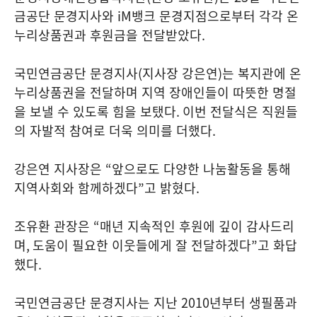
금공단 문경지사와
iM
뱅크 문경지점으로부터 각각 온
누리상품권과 후원금을 전달받았다
.
국민연금공단 문경지사
(
지사장 강은연
)
는 복지관에 온
누리상품권을 전달하며 지역 장애인들이 따뜻한 명절
을 보낼 수 있도록 힘을 보탰다
.
이번 전달식은 직원들
의 자발적 참여로 더욱 의미를 더했다
.
강은연 지사장은
“
앞으로도 다양한 나눔활동을 통해
지역사회와 함께하겠다
”
고 밝혔다
.
조유환 관장은
“
매년 지속적인 후원에 깊이 감사드리
며
,
도움이 필요한 이웃들에게 잘 전달하겠다
”
고 화답
했다
.
국민연금공단 문경지사는 지난
2010
년부터 생필품과