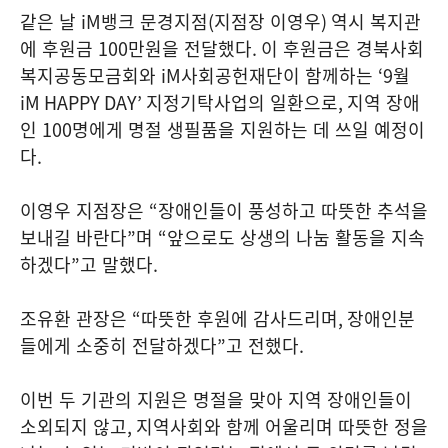
같은 날
iM
뱅크 문경지점
(
지점장 이영우
)
역시 복지관
에 후원금
100
만원을 전달했다
.
이 후원금은 경북사회
복지공동모금회와
iM
사회공헌재단이 함께하는
‘9
월
iM HAPPY DAY’
지정기탁사업의 일환으로
,
지역 장애
인
100
명에게 명절 생필품을 지원하는 데 쓰일 예정이
다
.
이영우 지점장은
“
장애인들이 풍성하고 따뜻한 추석을
보내길 바란다
”
며
“
앞으로도 상생의 나눔 활동을 지속
하겠다
”
고 말했다
.
조유환 관장은
“
따뜻한 후원에 감사드리며
,
장애인분
들에게 소중히 전달하겠다
”
고 전했다
.
이번 두 기관의 지원은 명절을 맞아 지역 장애인들이
소외되지 않고
,
지역사회와 함께 어울리며 따뜻한 정을