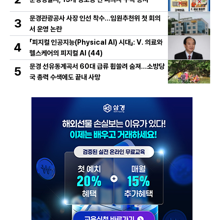
문경관광공사 사장 인선 착수…임원추천위 첫 회의
3
서 운영 논란
「피지컬 인공지능(Physical AI) 시대」: Ⅴ. 의료와
4
헬스케어의 피지컬 AI (44)
문경 선유동계곡서 60대 급류 휩쓸려 숨져…소방당
5
국 총력 수색에도 끝내 사망