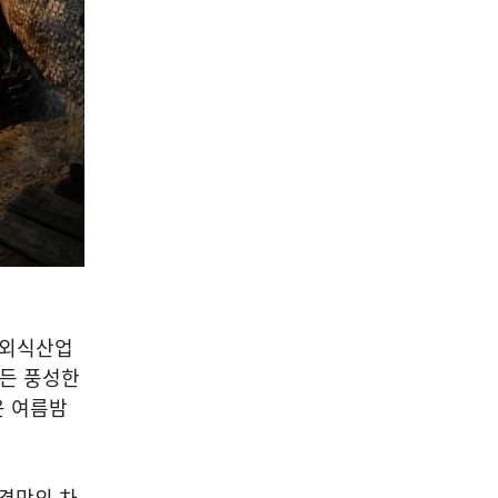
 외식산업
만든 풍성한
운 여름밤
경만의 차