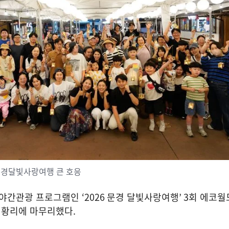
문경달빛사랑여행 큰 호응
 야간관광 프로그램인
‘2026
문경 달빛사랑여행
’ 3
회 에코월
성황리에 마무리했다
.