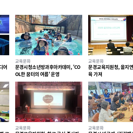
교육문화
교육문화
미디어
문경시청소년방과후아카데미, 'CO
문경교육지원청, 을지연
OL한 꿈터의 여름' 운영
육 가져
교육문화
교육문화