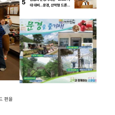
5
대 대비…문경, 산악형 드론산
업 중심도시로 도약해야”
드 편을