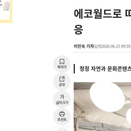
에코월드로 
응
이민숙 기자
입력
2026.06.15 09:55
북마크
청정 자연과 문화콘텐츠
공유
가
글자크기
프린트