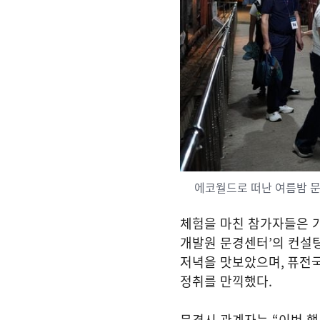
에코월드로 떠난 여름밤 
체험을 마친 참가자들은 
개발원 문경센터
’
의 컨설
저녁을 맛보았으며
,
퓨전
정취를 만끽했다
.
문경시 관계자는
“
이번 행