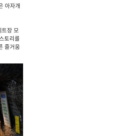
은 아자개
세트장 모
 스토리를
른 즐거움