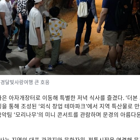
문경달빛사랑여행 큰 호응
가은 아자개장터로 이동해 특별한 저녁 식사를 즐겼다
. ‘
더본
팅을 통해 조성된
‘
외식 창업 테마파크
’
에서 지역 특산물로 
국악팀
‘
모리나무
’
의 미니 콘서트를 관람하며 문경의 아름다
사는 지역의 대표 관광지와 문화자원
,
전통시장을 연결해 문