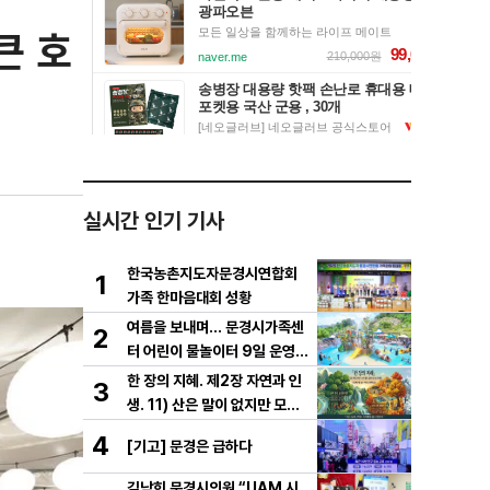
큰 호
실시간 인기 기사
한국농촌지도자문경시연합회
1
가족 한마음대회 성황
여름을 보내며… 문경시가족센
2
터 어린이 물놀이터 9일 운영
마무리
한 장의 지혜. 제2장 자연과 인
3
생. 11) 산은 말이 없지만 모든
걸 가르친다
4
[기고] 문경은 급하다
김남희 문경시의원 “UAM 시