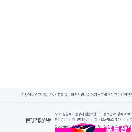
기사제보
광고문의
구독신청
제휴문의
저작권문의
독자투고
불편신고
이용약관
주소:
경상북도 문경시 점촌6길 13
등록번호:
경북 아00
편집인:
이민숙
발행인:
이민숙
청소년보호책임자:
이민
Copy
right by 문경매일신문,
All Rights Reserved.