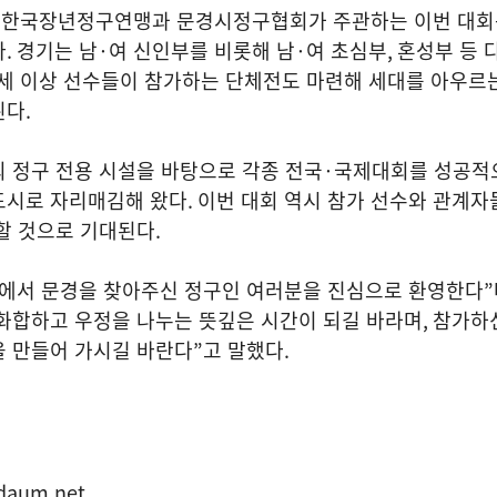
 한국장년정구연맹과 문경시정구협회가 주관하는 이번 대
다
.
경기는 남
·
여 신인부를 비롯해 남
·
여 초심부
,
혼성부 등 
세 이상 선수들이 참가하는 단체전도 마련해 세대를 아우르
된다
.
 정구 전용 시설을 바탕으로 각종 전국
·
국제대회를 성공적
도시로 자리매김해 왔다
.
이번 대회 역시 참가 선수와 관계자
할 것으로 기대된다
.
에서 문경을 찾아주신 정구인 여러분을 진심으로 환영한다
”
 화합하고 우정을 나누는 뜻깊은 시간이 되길 바라며
,
참가하신
을 만들어 가시길 바란다
”
고 말했다
.
daum.net