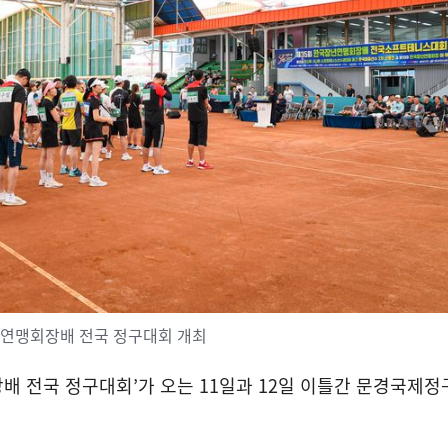
년연맹회장배 전국 정구대회 개최
배 전국 정구대회
’
가 오는
11
일과
12
일 이틀간 문경국제정