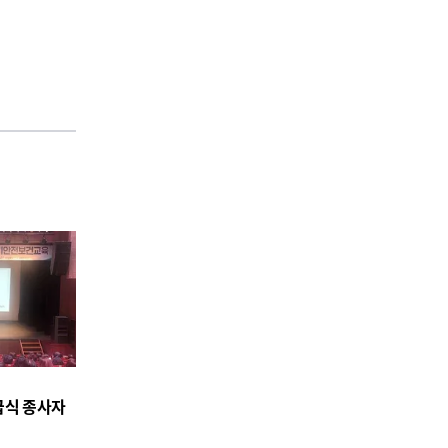
급식 종사자
시