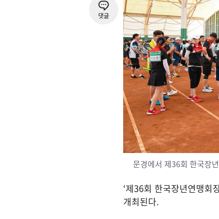
댓글
문경에서 제36회 한국장
‘
제
36
회 한국장년연맹회장
개최된다
.