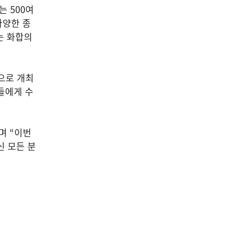
회는
500
여
다양한 종
는 화합의
으로 개최
들에게 수
며
“
이번
 모든 분