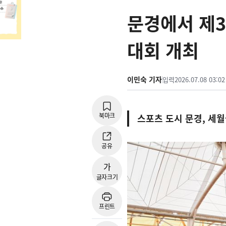
문경에서 제
대회 개최
이민숙 기자
입력
2026.07.08 03:02
북마크
스포츠 도시 문경, 세
공유
가
글자크기
프린트