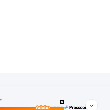
et
POWERED BY