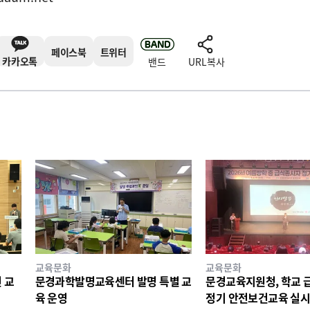
페이스북
트위터
카카오톡
밴드
URL복사
교육문화
교육문화
 교
문경과학발명교육센터 발명 특별 교
문경교육지원청, 학교 
육 운영
정기 안전보건교육 실