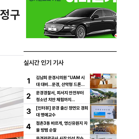
 정구
실시간 인기 기사
김남희 문경시의원 “UAM 시
1
대 대비…문경, 산악형 드론산
업 중심도시로 도약해야”
문경경찰서, 피서지 안전부터
2
청소년 치안 체험까지…
[인터뷰] 문경 출신 정연모 경희
3
대 명예교수
점촌3동 바르게, 영신유원지 자
4
율 방범 순찰
문경관광공사 사장 인선 착수…