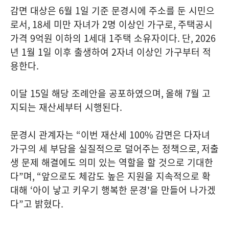
감면 대상은
6
월
1
일 기준 문경시에 주소를 둔 시민으
로서
, 18
세 미만 자녀가
2
명 이상인 가구로
,
주택공시
가격
9
억원 이하의
1
세대
1
주택 소유자이다
.
단
, 2026
년
1
월
1
일 이후 출생하여
2
자녀 이상인 가구부터 적
용한다
.
이달
15
일 해당 조례안을 공포하였으며
,
올해
7
월 고
지되는 재산세부터 시행된다
.
문경시 관계자는
“
이번 재산세
100%
감면은 다자녀
가구의 세 부담을 실질적으로 덜어주는 정책으로
,
저출
생 문제 해결에도 의미 있는 역할을 할 것으로 기대한
다
”
며
, “
앞으로도 체감도 높은 지원을 지속적으로 확
대해
‘
아이 낳고 키우기 행복한 문경
'
을 만들어 나가겠
다
”
고 밝혔다
.