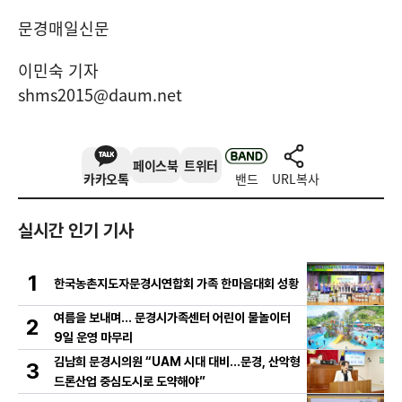
문경매일신문
이민숙 기자
shms2015@daum.net
페이스북
트위터
카카오톡
밴드
URL복사
실시간 인기 기사
1
한국농촌지도자문경시연합회 가족 한마음대회 성황
여름을 보내며… 문경시가족센터 어린이 물놀이터
2
9일 운영 마무리
김남희 문경시의원 “UAM 시대 대비…문경, 산악형
3
드론산업 중심도시로 도약해야”