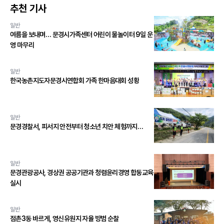
추천 기사
일반
여름을 보내며… 문경시가족센터 어린이 물놀이터 9일 운
영 마무리
일반
한국농촌지도자문경시연합회 가족 한마음대회 성황
일반
문경경찰서, 피서지 안전부터 청소년 치안 체험까지…
일반
문경관광공사, 경상권 공공기관과 청렴윤리경영 합동교육
실시
일반
점촌3동 바르게, 영신유원지 자율 방범 순찰