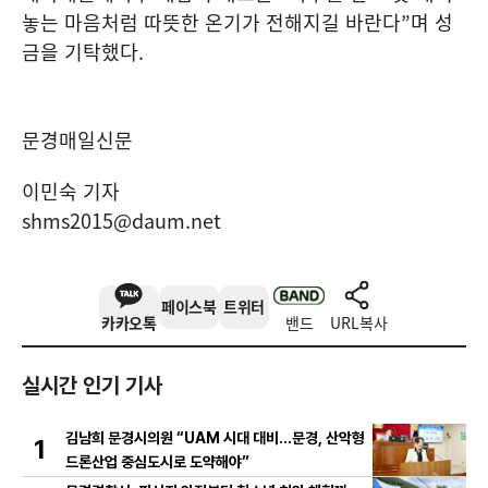
놓는 마음처럼 따뜻한 온기가 전해지길 바란다
”
며 성
금을 기탁했다
.
문경매일신문
이민숙 기자
shms2015@daum.net
페이스북
트위터
카카오톡
밴드
URL복사
실시간 인기 기사
김남희 문경시의원 “UAM 시대 대비…문경, 산악형
1
드론산업 중심도시로 도약해야”