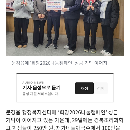
문경읍에 ‘희망2026나눔캠페인’ 성금 기탁 이어져
AUDIO NEWS
기사 음성으로 듣기
재생
정지
음성 지원 서비스입니다.
문경읍 행정복지센터에
‘
희망
2026
나눔캠페인
’
성금
기탁이 이어지고 있는 가운데
, 29
일에는 경북조리과학
고 학생들이
250
만 원
,
채가네들깨국수에서
100
만을