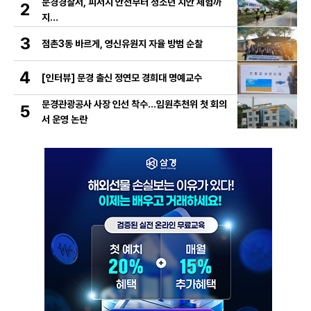
문경경찰서, 피서지 안전부터 청소년 치안 체험까
2
지…
3
점촌3동 바르게, 영신유원지 자율 방범 순찰
4
[인터뷰] 문경 출신 정연모 경희대 명예교수
문경관광공사 사장 인선 착수…임원추천위 첫 회의
5
서 운영 논란