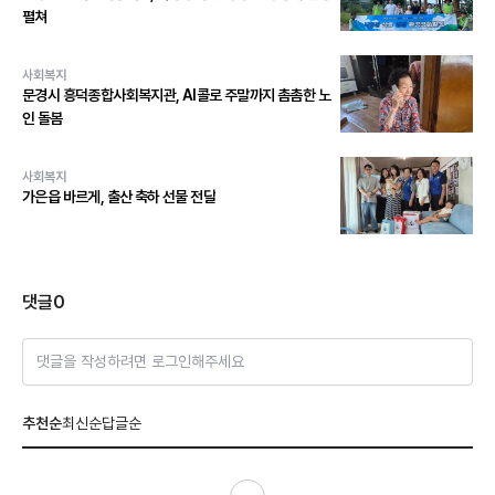
펼쳐
사회복지
문경시 흥덕종합사회복지관, AI콜로 주말까지 촘촘한 노
인 돌봄
사회복지
가은읍 바르게, 출산 축하 선물 전달
댓글
0
댓글을 작성하려면 로그인해주세요
추천순
최신순
답글순