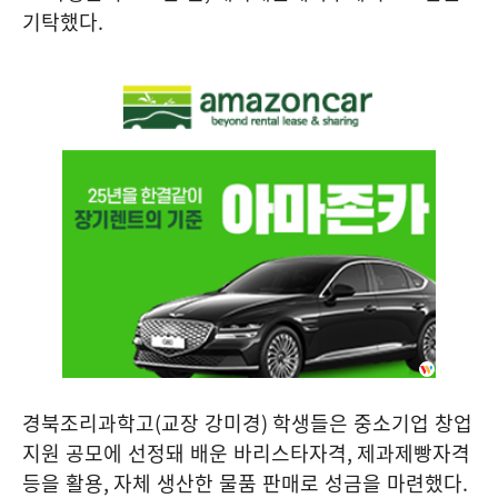
기탁했다
.
경북조리과학고
(
교장 강미경
)
학생들은 중소기업 창업
지원 공모에 선정돼 배운 바리스타자격
,
제과제빵자격
등을 활용
,
자체 생산한 물품 판매로 성금을 마련했다
.