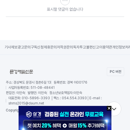
표시할 댓글이 없습니다
기사제보
광고문의
구독신청
제휴문의
저작권문의
독자투고
불편신고
이용약관
개인정보처
PC 버전
주소:
경상북도 문경시 점촌6길 13
등록번호:
경북 아00176
사업자등록번호:
511-08-48441
편집인:
이민숙
발행인:
이민숙
청소년보호책임자:
이민숙
대표전화:
010-5896-3393 │팩스 : 054.554.3393│E-mail :
shms2015@daum.net
RSS
Copy
right by 문경매일신문,
All Rights Reserved.