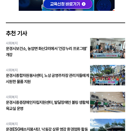
추천 기사
사회복지
문경시보건소, 농암면 화산2리에서 ‘건강누리 프로그램’
개강
사회복지
문경시종합자원봉사센터, 노상 공영주차장 관리자들에게
시원한 물품 지원
사회복지
문경시중증장애인자립지원센터, 발달장애인 볼링 생활체
육교실 운영
사회복지
문경ESG애쓰지봉사단, 낙동강 상류 영강 환경정화 활동