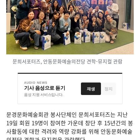
문희서포터즈, 안동문화예술의전당 견학-뮤지컬 관람
AUDIO NEWS
기사 음성으로 듣기
재생
정지
음성 지원 서비스입니다.
문경문화예술회관 봉사단체인 문희서포터즈는 지난
19
일 회원
19
명이 참여한 가운데 창단 후
15
년간의 봉
사활동에 대한 격려와 역량 강화를 위해 안동문화예술
의전당 견학과 뮤지컬을 관람했다
.