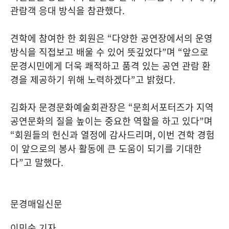
관람객 응대 방식을 참관했다
.
견학에 참여한 한 회원은
“
다양한 공연장에서의 운영
방식을 직접보고 배울 수 있어 뜻깊었다
”
며
“
앞으로
문경시민에게 더욱 쾌적하고 품격 있는 공연 관람 환
경을 제공하기 위해 노력하겠다
”
고 밝혔다
.
김화자 문경문화예술회관장은
“
문희서포터즈가 지역
공연문화의 질을 높이는 중요한 역할을 하고 있다
”
며
“
회원들의 헌신과 열정에 감사드리며
,
이번 견학 경험
이 앞으로의 봉사 활동에 큰 도움이 되기를 기대한
다
”
고 말했다
.
문경매일신문
이민숙 기자