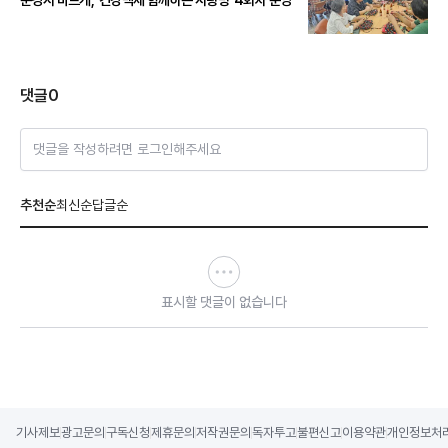
문경시 바르게, ‘건강백세 함께하는 사랑방’ 4회차 운영
댓글
0
댓글을 작성하려면 로그인해주세요
추천순
최신순
답글순
표시할 댓글이 없습니다
기사제보
광고문의
구독신청
제휴문의
저작권문의
독자투고
불편신고
이용약관
개인정보처