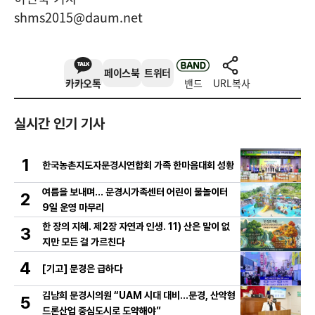
shms2015@daum.net
페이스북
트위터
카카오톡
밴드
URL복사
실시간 인기 기사
1
한국농촌지도자문경시연합회 가족 한마음대회 성황
여름을 보내며… 문경시가족센터 어린이 물놀이터
2
9일 운영 마무리
한 장의 지혜. 제2장 자연과 인생. 11) 산은 말이 없
3
지만 모든 걸 가르친다
4
[기고] 문경은 급하다
김남희 문경시의원 “UAM 시대 대비…문경, 산악형
5
드론산업 중심도시로 도약해야”