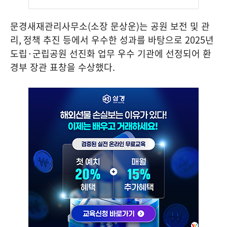
문경새재관리사무소
(
소장 문상운
)
는 공원 보전 및 관
리
,
정책 추진 등에서 우수한 성과를 바탕으로
2025
년
도립
·
군립공원 선진화 업무 우수 기관에 선정되어 환
경부 장관 표창을 수상했다
.