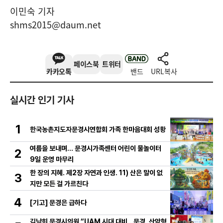
이민숙 기자
shms2015@daum.net
페이스북
트위터
카카오톡
밴드
URL복사
실시간 인기 기사
1
한국농촌지도자문경시연합회 가족 한마음대회 성황
여름을 보내며… 문경시가족센터 어린이 물놀이터
2
9일 운영 마무리
한 장의 지혜. 제2장 자연과 인생. 11) 산은 말이 없
3
지만 모든 걸 가르친다
4
[기고] 문경은 급하다
김남희 문경시의원 “UAM 시대 대비…문경, 산악형