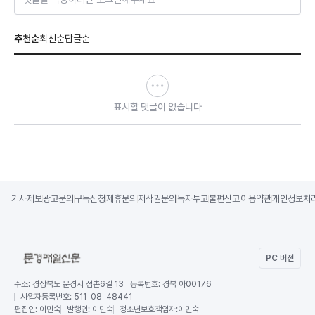
추천순
최신순
답글순
표시할 댓글이 없습니다
기사제보
광고문의
구독신청
제휴문의
저작권문의
독자투고
불편신고
이용약관
개인정보처
PC 버전
주소:
경상북도 문경시 점촌6길 13
등록번호:
경북 아00176
사업자등록번호:
511-08-48441
편집인:
이민숙
발행인:
이민숙
청소년보호책임자:
이민숙