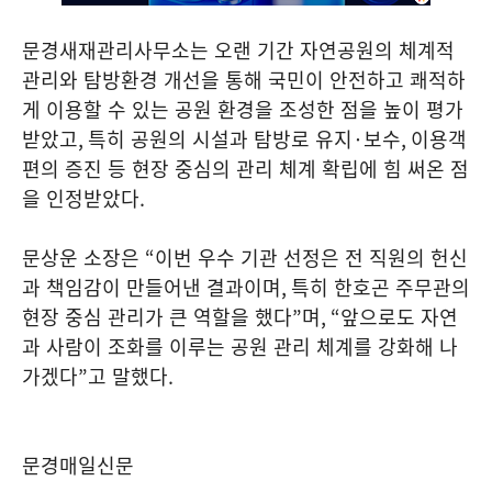
문경새재관리사무소는 오랜 기간 자연공원의 체계적
관리와 탐방환경 개선을 통해 국민이 안전하고 쾌적하
게 이용할 수 있는 공원 환경을 조성한 점을 높이 평가
받았고
,
특히 공원의 시설과 탐방로 유지
·
보수
,
이용객
편의 증진 등 현장 중심의 관리 체계 확립에 힘 써온 점
을 인정받았다
.
문상운 소장은
“
이번 우수 기관 선정은 전 직원의 헌신
과 책임감이 만들어낸 결과이며
,
특히 한호곤 주무관의
현장 중심 관리가 큰 역할을 했다
”
며
, “
앞으로도 자연
과 사람이 조화를 이루는 공원 관리 체계를 강화해 나
가겠다
”
고 말했다
.
문경매일신문