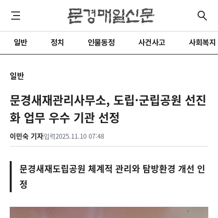
일반
정치
인물동정
사건사고
사회복지
일반
문경새재관리사무소, 도립·군립공원 선진
화 업무 우수 기관 선정
이민숙 기자
입력
2025.11.10 07:48
문경새재도립공원 체계적 관리와 탐방환경 개선 인
정