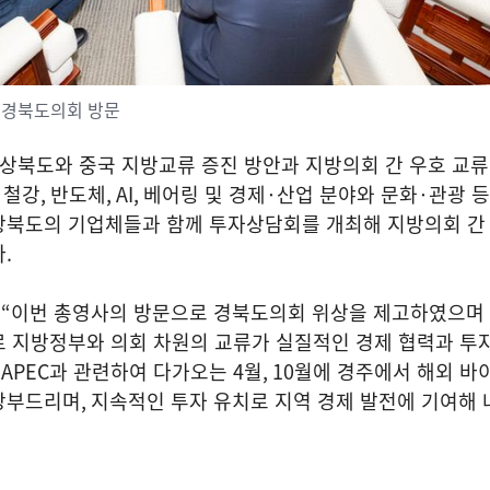
 경북도의회 방문
경상북도와 중국 지방교류 증진 방안과 지방의회 간 우호 교
,
철강
,
반도체
, AI,
베어링 및 경제
·
산업 분야와 문화
·
관광 
상북도의 기업체들과 함께 투자상담회를 개최해 지방의회 간
다
.
은
“
이번 총영사의 방문으로 경북도의회 위상을 제고하였으며 
로 지방정부와 의회 차원의 교류가 실질적인 경제 협력과 투
 APEC
과 관련하여 다가오는
4
월
, 10
월에 경주에서 해외 바
당부드리며
,
지속적인 투자 유치로 지역 경제 발전에 기여해 