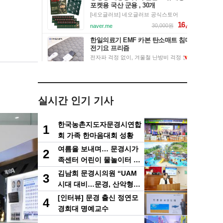
실시간 인기 기사
한국농촌지도자문경시연합
1
회 가족 한마음대회 성황
여름을 보내며… 문경시가
2
족센터 어린이 물놀이터 9
일 운영 마무리
김남희 문경시의원 “UAM
3
시대 대비…문경, 산악형
드론산업 중심도시로 도약
[인터뷰] 문경 출신 정연모
4
해야”
경희대 명예교수