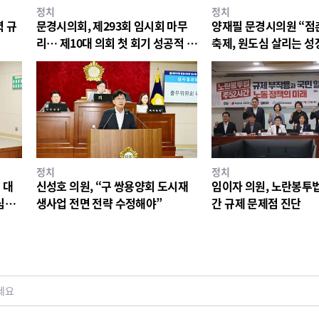
정치
정치
력 규
문경시의회, 제293회 임시회 마무
양재필 문경시의원 “점
리… 제10대 의회 첫 회기 성공적 운
축제, 원도심 살리는 
영
키워야”
정치
정치
 대
신성호 의원, “구 쌍용양회 도시재
임이자 의원, 노란봉투법
심도
생사업 전면 전략 수정해야”
간 규제 문제점 진단
세요