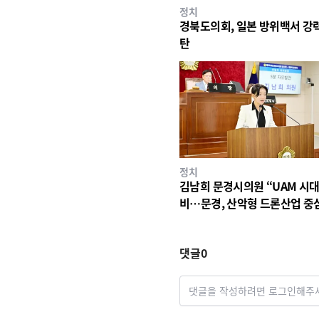
정치
경북도의회, 일본 방위백서 강
탄
정치
김남희 문경시의원 “UAM 시대
비…문경, 산악형 드론산업 중
시로 도약해야”
댓글
0
댓글을 작성하려면 로그인해주