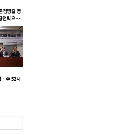
촌점빵길 빵
성장전략으로
ㆍ주 52시