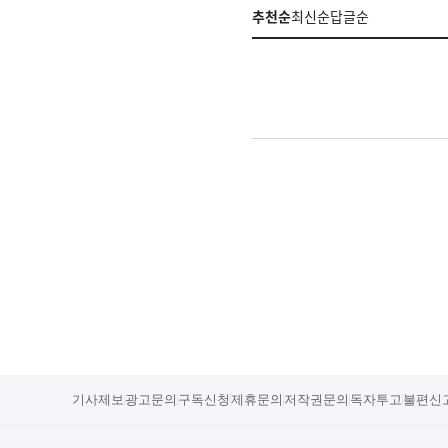
추천순
최신순
답글순
기사제보
광고문의
구독신청
제휴문의
저작권문의
독자투고
불편신