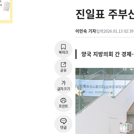
진일표 주부
이민숙 기자
입력
2026.01.13 02:39
북마크
양국 지방의회 간 경제·
공유
가
글자크기
프린트
댓글