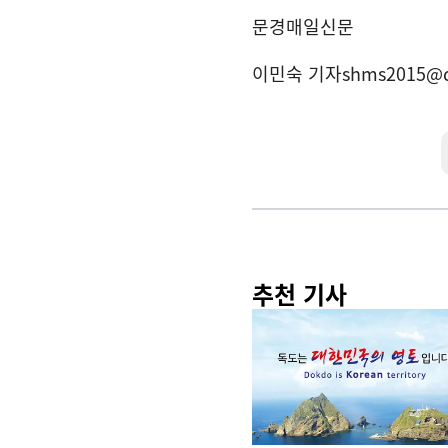
문경매일신문
이민숙 기자
shms2015@
추천 기사