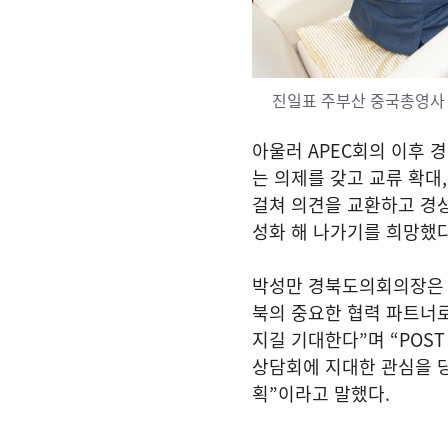
진일표 주부산 중국총영사
아울러
APEC
회의 이후 
는 의제를 갖고 교류 확대
걸쳐 의견을 교환하고 경
성화 해 나가기를 희망했
박성만 경북도의회의장
북의 중요한 협력 파트너
지길 기대한다
”
며
“POST
상담회에 지대한 관심을 
획
”
이라고 말했다
.