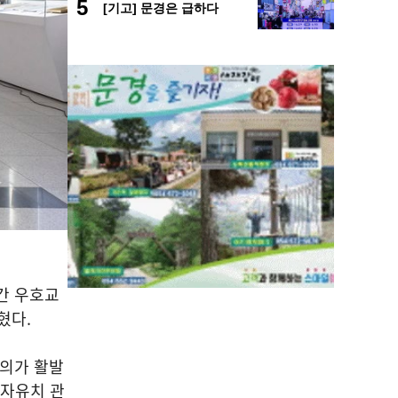
5
[기고] 문경은 급하다
간 우호교
밝혔다
.
논의가 활발
자유치 관