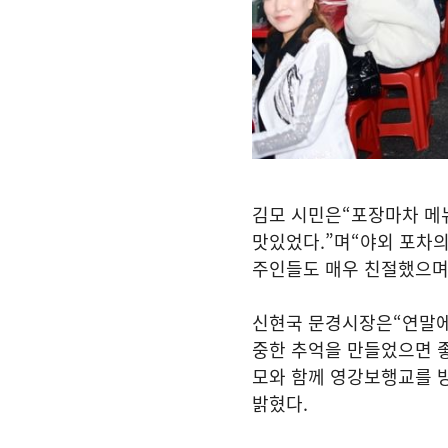
김모 시민은
“
포장마차 메
맛있었다
.”
며
“
야외 포차의
주인들도 매우 친절했으
신현국 문경시장은
“
연말에
중한 추억을 만들었으면 
모와 함께 영강보행교를 
밝혔다
.