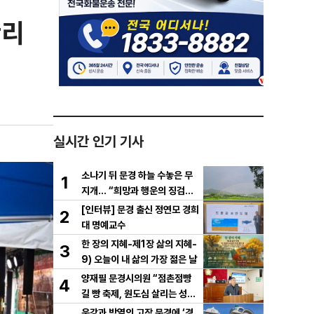
황리
실시간 인기 기사
소나기 뒤 문경 하늘 수놓은 무
1
지개… “희망과 행운의 징검다
리”
[인터뷰] 문경 출신 정연모 경희
2
대 명예교수
한 장의 지혜-제1장 삶의 지혜-
3
9) 오늘이 내 삶의 가장 젊은 날
양재필 문경시의원 “점촌점빵
4
길 빵 축제, 원도심 살리는 성장
전략으로 키워야”
운강과 박열의 고장 문경에 ‘경