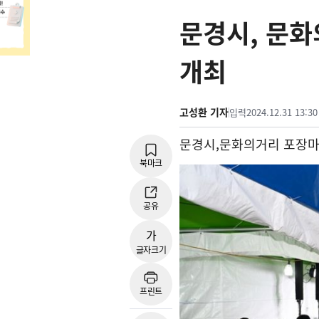
문경시, 문
개최
고성환 기자
입력
2024.12.31 13:30
문경시
,
문화의거리 포장마
북마크
공유
가
글자크기
프린트