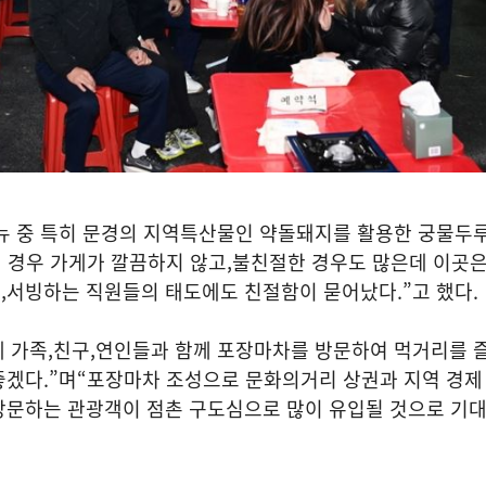
뉴 중 특히 문경의 지역특산물인 약돌돼지를 활용한 궁물두
 경우 가게가 깔끔하지 않고
,
불친절한 경우도 많은데 이곳
며
,
서빙하는 직원들의 태도에도 친절함이 묻어났다
.”
고 했다
.
 가족
,
친구
,
연인들과 함께 포장마차를 방문하여 먹거리를 
좋겠다
.”
며
“
포장마차 조성으로 문화의거리 상권과 지역 경제
방문하는 관광객이 점촌 구도심으로 많이 유입될 것으로 기