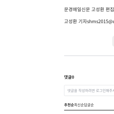
문경매일신문 고성환 편
고성환 기자
shms2015@
댓글
0
댓글을 작성하려면 로그인해주
추천순
최신순
답글순