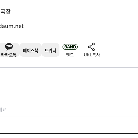
집국장
daum.net
페이스북
트위터
카카오톡
밴드
URL복사
세요