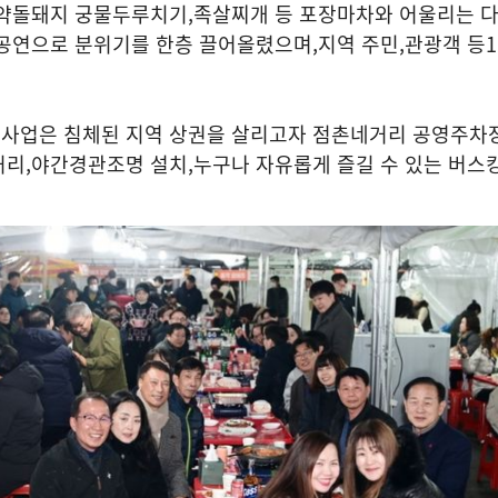
 약돌돼지 궁물두루치기
,
족살찌개 등 포장마차와 어울리는 
 공연으로 분위기를 한층 끌어올렸으며
,
지역 주민
,
관광객 등
1
사업은 침체된 지역 상권을 살리고자 점촌네거리 공영주차장
거리
,
야간경관조명 설치
,
누구나 자유롭게 즐길 수 있는 버스