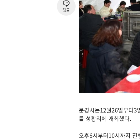
댓글
문경시는
12
월
26
일부터
3
를 성황리에 개최했다
.
오후
6
시부터
10
시까지 진