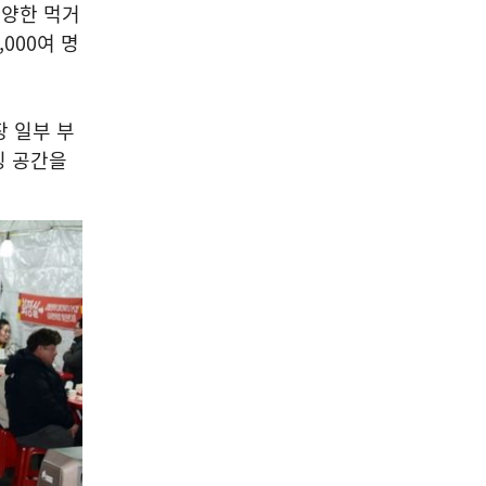
다양한 먹거
,000
여 명
 일부 부
킹 공간을