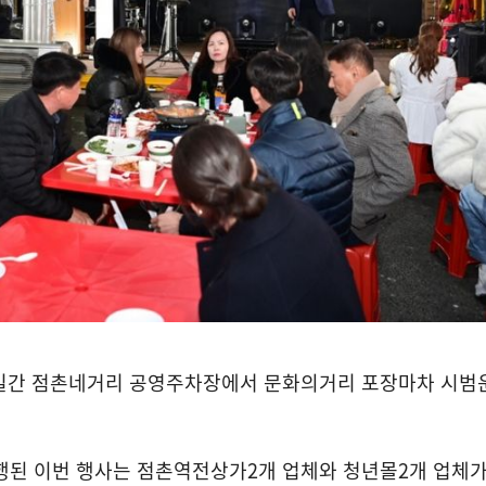
일간 점촌네거리 공영주차장에서 문화의거리 포장마차 시범
행된 이번 행사는 점촌역전상가
2
개 업체와 청년몰
2
개 업체