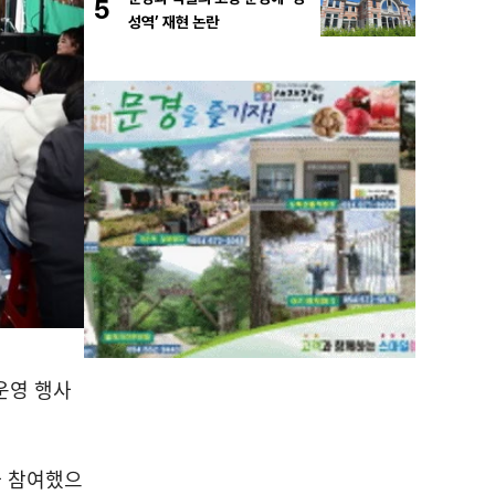
5
성역’ 재현 논란
운영 행사
가 참여했으