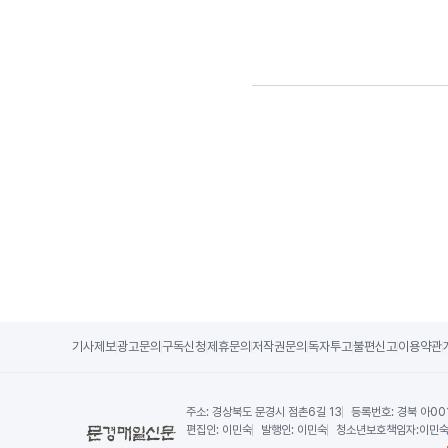
기사제보
광고문의
구독신청
제휴문의
저작권문의
독자투고
불편신고
이용약관
주소:
경상북도 문경시 점촌6길 13
등록번호:
경북 아00
편집인:
이민숙
발행인:
이민숙
청소년보호책임자:
이민