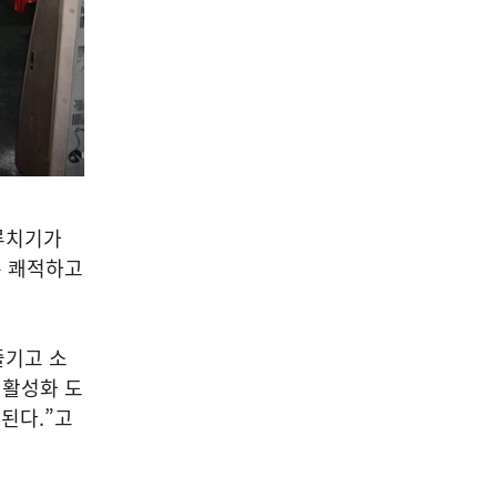
루치기가
은 쾌적하고
즐기고 소
 활성화 도
대된다
.”
고