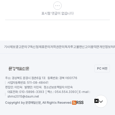
표시할 댓글이 없습니다
기사제보
광고문의
구독신청
제휴문의
저작권문의
독자투고
불편신고
이용약관
개인정보처
PC 버전
주소:
경상북도 문경시 점촌6길 13
등록번호:
경북 아00176
사업자등록번호:
511-08-48441
편집인:
이민숙
발행인:
이민숙
청소년보호책임자:
이민숙
대표전화:
010-5896-3393 │팩스 : 054.554.3393│E-mail :
shms2015@daum.net
RSS
Copy
right by 문경매일신문,
All Rights Reserved.