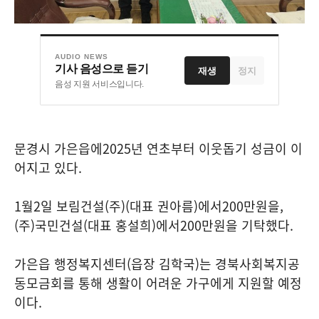
AUDIO NEWS
기사 음성으로 듣기
재생
정지
음성 지원 서비스입니다.
문경시 가은읍에
2025
년 연초부터 이웃돕기 성금이 이
어지고 있다
.
1
월
2
일 보림건설
(
주
)(
대표 권아름
)
에서
200
만원을
,
(
주
)
국민건설
(
대표 홍설희
)
에서
200
만원을 기탁했다
.
가은읍 행정복지센터
(
읍장 김학국
)
는 경북사회복지공
동모금회를 통해 생활이 어려운 가구에게 지원할 예정
이다
.