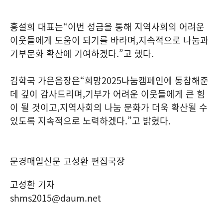
홍설희 대표는
“
이번 성금을 통해 지역사회의 어려운
이웃들에게 도움이 되기를 바라며
,
지속적으로 나눔과
기부문화 확산에 기여하겠다
.”
고 했다
.
김학국 가은읍장은
“
희망
2025
나눔캠페인에 동참해준
데 깊이 감사드리며
,
기부가 어려운 이웃들에게 큰 힘
이 될 것이고
,
지역사회의 나눔 문화가 더욱 확산될 수
있도록 지속적으로 노력하겠다
.”
고 밝혔다
.
문경매일신문 고성환 편집국장
고성환 기자
shms2015@daum.net