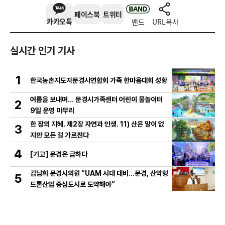
페이스북
트위터
카카오톡
밴드
URL복사
실시간 인기 기사
1
한국농촌지도자문경시연합회 가족 한마음대회 성황
여름을 보내며… 문경시가족센터 어린이 물놀이터
2
9일 운영 마무리
한 장의 지혜. 제2장 자연과 인생. 11) 산은 말이 없
3
지만 모든 걸 가르친다
4
[기고] 문경은 급하다
김남희 문경시의원 “UAM 시대 대비…문경, 산악형
5
드론산업 중심도시로 도약해야”