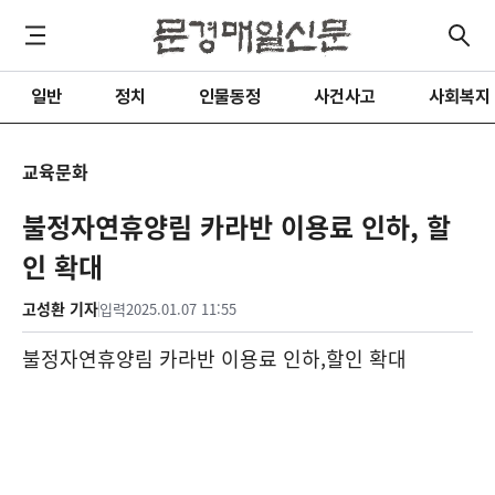
일반
정치
인물동정
사건사고
사회복지
교육문화
불정자연휴양림 카라반 이용료 인하, 할
인 확대
고성환 기자
입력
2025.01.07 11:55
불정자연휴양림 카라반 이용료 인하
,
할인 확대