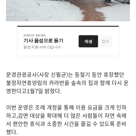
AUDIO NEWS
기사 음성으로 듣기
재생
정지
음성 지원 서비스입니다.
문경관광공사
(
사장 신필균
)
는 동절기 동안 휴장했던
불정자연휴양림의 카라반을 숲속의 집과 함께 다시 운
영한다고
1
월
7
일 밝혔다
.
이번 운영은 조례 개정을 통해 이용 요금을 크게 인하
하고
,
감면 대상을 확대해 더 많은 사람들이 자연 속에
서 편안한 휴식과 소중한 시간을 즐길 수 있도록 준비
했다
.