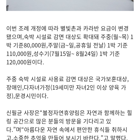
이번 조례 개정에 따라 별빛촌과 카라반 요금이 변경
됐으며
,
숙박 시설료 감면 대상도 확대돼 주중
(
월
~
목
) 1
박 기준
80,000
원
,
주말
(
금
~
일
,
공휴일 전날
) 1
박 기준
110,000
원
,
성수기
(7
월
15
일
~ 8
월
24
일
) 1
박 기준
120,000
원이다
.
주중 숙박 시설료 사용료 감면 대상은 국가보훈대상
,
장애인
,
다자녀가정
(19
세미만 자녀
2
인 이상 양육 가
정
),
문경시민이다
.
신필균 사장은
“
불정자연휴양림은 자연과 함께하는 힐
링 공간으로 많은 분들의 방문을 기다리고 있
다
.”
며
“
아름다운 자연 속에서 편안한 휴식들 취하시
고
,
소중한 추억을 만들어 보시기 바란다
.”
고 말했다
.