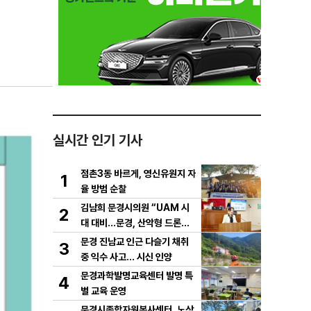
실시간 인기 기사
점촌3동 바르게, 영신유원지 자
1
율 방범 순찰
김남희 문경시의원 “UAM 시
2
대 대비…문경, 산악형 드론산
업 중심도시로 도약해야”
문경 진남교 인근 다슬기 채취
3
중 익수 사고… 시신 인양
문경과학발명교육센터 발명 특
4
별 교육 운영
문경시종합자원봉사센터, 노상