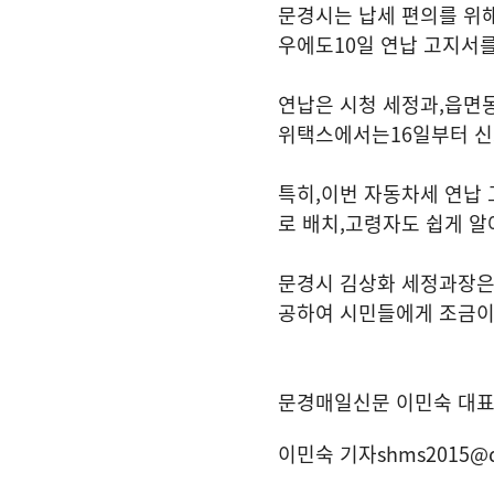
문경시는 납세 편의를 위
우에도
10
일 연납 고지서
연납은 시청 세정과
,
읍면동
위택스에서는
16
일부터 신
특히
,
이번 자동차세 연납
로 배치
,
고령자도 쉽게 알
문경시 김상화 세정과장
공하여 시민들에게 조금이
문경매일신문 이민숙 대
이민숙 기자
shms2015@