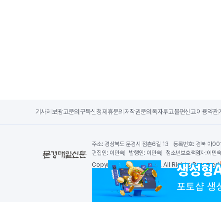
기사제보
광고문의
구독신청
제휴문의
저작권문의
독자투고
불편신고
이용약관
주소:
경상북도 문경시 점촌6길 13
등록번호:
경북 아00
편집인:
이민숙
발행인:
이민숙
청소년보호책임자:
이민
Copy
right by 문경매일신문,
All Rights Reserved.