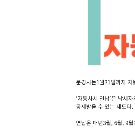
문경시는
1
월
31
일까지 자
‘
자동차세 연납
’
은 납세자
공제받을 수 있는 제도다
.
연납은 매년
3
월
, 6
월
, 9
월