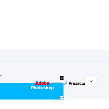
et
POWERED BY