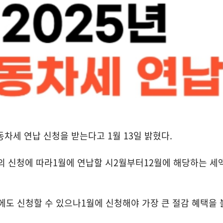
동차세 연납 신청을 받는다고 1월
13
일 밝혔다
.
의 신청에 따라
1
월에 연납할 시
2
월부터
12
월에 해당하는 세
에도 신청할 수 있으나
1
월에 신청해야 가장 큰 절감 혜택을 