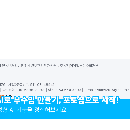
개인정보처리방침
청소년보호정책
저작권보호정책
이메일무단수집거부
176
사업자등록번호:
511-08-48441
숙
대표전화:
010-5896-3393 │팩스 : 054.554.3393│E-mail :
shms2015@daum.n
RSS