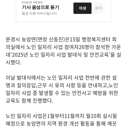
AUDIO NEWS
기사 음성으로 듣기
재생
정지
음성 지원 서비스입니다.
문경시 농암면
(
면장 신동진
)
은
15
일 행정복지센터 회
의실에서 노인 일자리 사업 참여자
26
명이 참석한 가운
데
‘2025
년 노인 일자리 사업 발대식 및 안전교육
’
을 실
시했다
.
이날 발대식에서는 노인 일자리 사업 전반에 관한 설
명과 질의응답
,
근무 시 유의 사항 등을 안내하고
,
노인
일자리 사업 중 발생할 수 있는 안전사고 예방을 위한
교육도 함께 진행했다
.
노인 일자리 사업은
1
월부터
11
월까지 월
10
회 실시될
예정으로 농암면의 지역 환경 개선 활동을 통해 깨끗