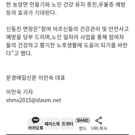
한 농암면 만들기와 노인 건강 유지 증진
,
우울증 예방
등의 효과가 기대된다
.
신동진 면장은
“
참여 어르신들의 건강관리 및 안전사고
예방을 당부 드리며
,
노인 일자리 사업을 통해 참여자
들의 건강하고 활기찬 노후생활에 도움이 되기를 바란
다
”
고 했다
.
문경매일신문 이민숙 대표
이민숙 기자
shms2015@daum.net
페이스북
트위터
카카오톡
밴드
URL복사