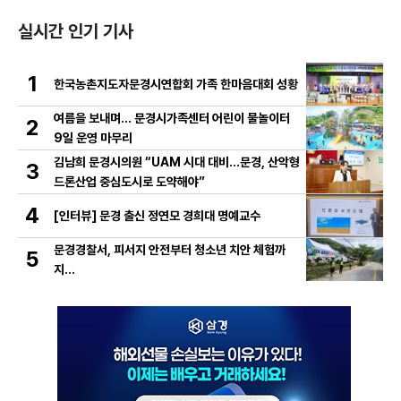
실시간 인기 기사
1
한국농촌지도자문경시연합회 가족 한마음대회 성황
여름을 보내며… 문경시가족센터 어린이 물놀이터
2
9일 운영 마무리
김남희 문경시의원 “UAM 시대 대비…문경, 산악형
3
드론산업 중심도시로 도약해야”
4
[인터뷰] 문경 출신 정연모 경희대 명예교수
문경경찰서, 피서지 안전부터 청소년 치안 체험까
5
지…